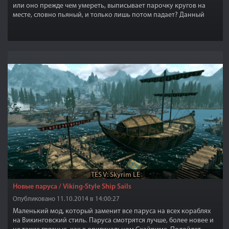
или оно прежде чем умереть, выписывает парочку кругов на
месте, словно пьяный, и только лишь потом падает? Данный
плагин исправит это недоразумение. Теперь при убийстве, ваши
жертвы сразу же будут падать на землю! Нелепая анимация
смерти удалена у людей, драконов, фалмеров, рьеклингов,
волков, пауков, великанов, хоркеров, медведей, спригганов, а
также включено исправление, удаляющее судороги дракона
после смерти.
TES V: Skyrim LE
Новые паруса / Viking-Style Ship Sails
Опубликовано 11.10.2014 в 14:00:27
Маленький мод, который заменит все паруса на всех кораблях
на Викинговский стиль. Паруса смотрятся лучше, более новее и