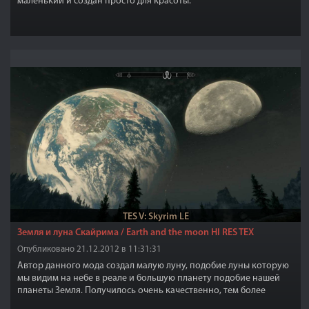
маленький и создан просто для красоты.
TES V: Skyrim LE
Земля и луна Скайрима / Earth and the moon HI RES TEX
Опубликовано 21.12.2012 в 11:31:31
Автор данного мода создал малую луну, подобие луны которую
мы видим на небе в реале и большую планету подобие нашей
планеты Земля. Получилось очень качественно, тем более
прорисованы все детали планет, от кратеров, до светящихся