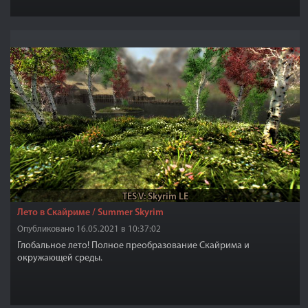
скажем даже уютная, она окружена частоколом, а перед входом
есть мостик, под которым вырыты огромные ямы с острыми
кольями, так что одно неловкое движение и вы труп...
TES V: Skyrim LE
Лето в Скайриме / Summer Skyrim
Опубликовано 16.05.2021 в 10:37:02
Глобальное лето! Полное преобразование Скайрима и
окружающей среды.