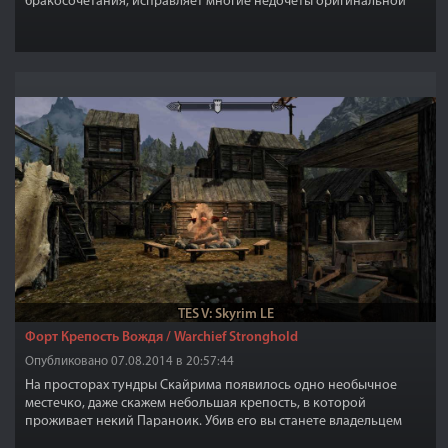
бракосочетания, исправляет многие недочеты оригинальной
игры. Цель мода - максимально сблизить супругов и расширить
возможности совместной жизни. Можно повторно жениться,
если Ваш супруг погиб. Вы получите об это сообщение и можете
выбирать себе нового спутника жизни. Чтобы развестись, нужно
выложить кольцо Мары из инвентаря - появиться строчка в
диалоге о разводе.
TES V: Skyrim LE
Форт Крепость Вождя / Warchief Stronghold
Опубликовано 07.08.2014 в 20:57:44
На просторах тундры Скайрима появилось одно необычное
местечко, даже скажем небольшая крепость, в которой
проживает некий Параноик. Убив его вы станете владельцем
этой крепости. Крепость по размерам не очень большая,