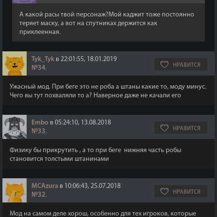
А какой расы твой персонаж?Мой каджит тоже постоянно
теряет маску, а вот на спутниках держится как
приклеенная.
Tyk_Tyk
в 22:01:55, 18.01.2019
НРАВИТСЯ
№34
,
Ужасный мод. При беге это не роба а штаны какие то, моду минус.
Чего вы тут похваляли то а? Наверное даже не качали его
Embo
в 05:24:10, 13.08.2018
НРАВИТСЯ
№33
,
Физику бы прикрутить , а то при беге нижняя часть робы
становится толстыми штанинами
MCAzura
в 10:06:43, 25.07.2018
НРАВИТСЯ
№32
,
Мод на самом деле хорош, особенно для тех игроков, которые