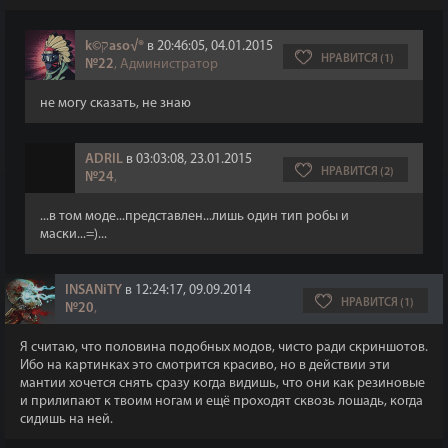
k©קaso√®
в 20:46:05, 04.01.2015
НРАВИТСЯ (1)
№22
, Администратор
не могу сказать, не знаю
ADRIL
в 03:03:08, 23.01.2015
НРАВИТСЯ (2)
№24
,
...в том моде...представлен...лишь один тип робы и
маски...=)...
INSANiTY
в 12:24:17, 09.09.2014
НРАВИТСЯ (1)
№20
,
Я считаю, что половина подобных модов, чисто ради скриншотов.
Ибо на картинках это смотрится красиво, но в действии эти
мантии хочется снять сразу когда видишь, что они как резиновые
и прилипают к твоим ногам и ещё проходят сквозь лошадь, когда
сидишь на ней.