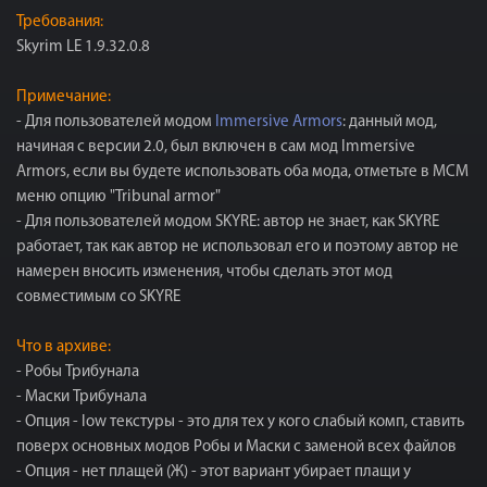
Требования:
Skyrim LE 1.9.32.0.8
Примечание:
- Для пользователей модом
Immersive Armors
: данный мод,
начиная с версии 2.0, был включен в сам мод Immersive
Armors, если вы будете использовать оба мода, отметьте в МСМ
меню опцию "Tribunal armor"
- Для пользователей модом SKYRE: автор не знает, как SKYRE
работает, так как автор не использовал его и поэтому автор не
намерен вносить изменения, чтобы сделать этот мод
совместимым со SKYRE
Что в архиве:
- Робы Трибунала
- Маски Трибунала
- Опция - low текстуры - это для тех у кого слабый комп, ставить
поверх основных модов Робы и Маски с заменой всех файлов
- Опция - нет плащей (Ж) - этот вариант убирает плащи у