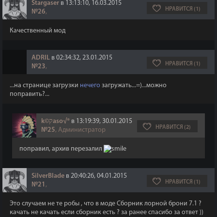
Stargaser
в 13:13:10, 16.03.2015
НРАВИТСЯ (1)
№26
,
Качественный мод
ADRIL
в 02:34:32, 23.01.2015
НРАВИТСЯ (1)
№23
,
...на странице загрузки
нечего
загружать...=)...можно
поправить?...
k©קaso√®
в 13:19:39, 30.01.2015
НРАВИТСЯ (2)
№25
, Администратор
поправил, архив перезалил
SilverBlade
в 20:40:26, 04.01.2015
НРАВИТСЯ (1)
№21
,
Это случаем не те робы , что в моде Сборник лорной брони 7.1 ?
качать не качать если сборник есть ? за ранее спасибо за ответ ))