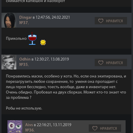
снимается капюшон и наоборот
Dingar
в 12:47:56, 24.02.2021
НРАВИТСЯ
№37
,
Прикольно
Odhin
в 12:30:27, 13.08.2019
НРАВИТСЯ
№35
,
Понравились маски, особено у кота. Но, если она экипирована, и
перезагрузить любое сохранение, то уменя она пропадает с
лица героя бесследно, тоесть вообще, даже в инвентаре нет.
Очень обидно. Пробовал на двух сборках. Может кто-то знает что
за проблема ?
Робы не использую.
Aivs
в 22:16:21, 13.11.2019
НРАВИТСЯ
№36
,