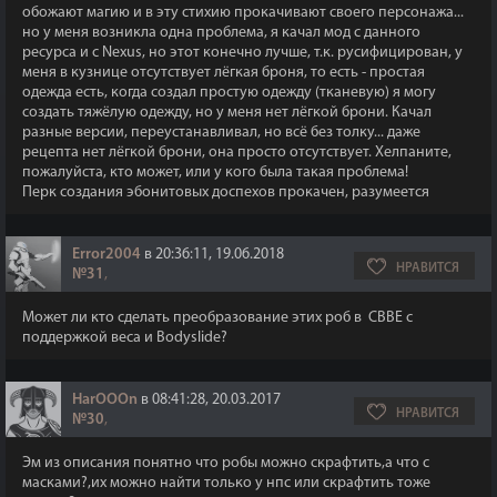
обожают магию и в эту стихию прокачивают своего персонажа...
но у меня возникла одна проблема, я качал мод с данного
ресурса и с Nexus, но этот конечно лучше, т.к. русифицирован, у
меня в кузнице отсутствует лёгкая броня, то есть - простая
одежда есть, когда создал простую одежду (тканевую) я могу
создать тяжёлую одежду, но у меня нет лёгкой брони. Качал
разные версии, переустанавливал, но всё без толку... даже
рецепта нет лёгкой брони, она просто отсутствует. Хелпаните,
пожалуйста, кто может, или у кого была такая проблема!
Перк создания эбонитовых доспехов прокачен, разумеется
Error2004
в 20:36:11, 19.06.2018
НРАВИТСЯ
№31
,
Может ли кто сделать преобразование этих роб в CBBE с
поддержкой веса и Bodyslide?
HarOOOn
в 08:41:28, 20.03.2017
НРАВИТСЯ
№30
,
Эм из описания понятно что робы можно скрафтить,а что с
масками?,их можно найти только у нпс или скрафтить тоже