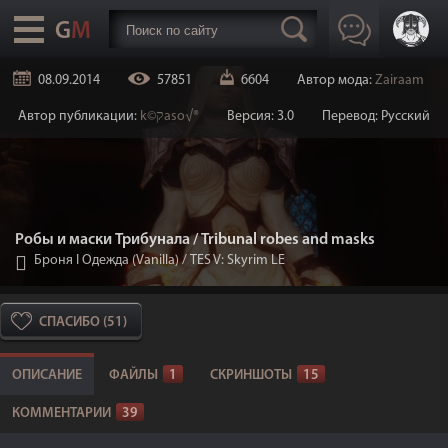
08.09.2014
57851
6604
Автор мода:
Zairaam
Автор публикации:
k©קaso√®
Версия: 3.0
Перевод: Русский
Робы и маски Трибунала / Tribunal robes and masks
Броня I Одежда (Vanilla)
/
TES V: Skyrim LE
СПАСИБО (51)
ОПИСАНИЕ
ФАЙЛЫ
1
СКРИНШОТЫ
15
КОММЕНТАРИИ
39