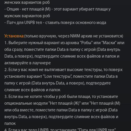
женских вариантов роб
- Опция - нет плащей (М) - этот вариант убирает плащи у
мужских вариантов роб
- Патч для UNPB тел - ставить поверх основного мода
Установка:
(только вручную, через NMM архив не установится)
1. Выберите нужный вариант из архива "Робы" или "Маски" или
оба сразу, поместите папки Data в папку с игрой (Data внутрь
Data, а поверх), подтвердите слияние всех файлов и папок и
активируйте в лаучнере
2. Если у вас комп не вытягивает высокие текстуры, то поверх
установите вариант "Low текстуры", поместите папки Data в
папку с игрой (Data внутрь Data, а поверх), подтвердите
слияние всех файлов и папок
3. Если вы не хотите чтобы у роб были плащи, то установите
опциональные модули "Нет плащей (Ж)" или "Нет плащей (М)
или оба вместе, поместите папки Data в папку с игрой (Data
внутрь Data, а поверх), подтвердите слияние всех файлов и
папок
4. Если у вас тело UNPB, то установите "Патч для UNPB тел",