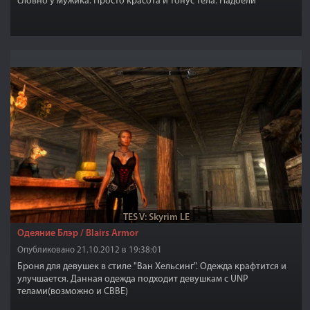
словно у мужика. Просто красота и тонус тела. Надоели
слишком худые или слишком перекачанные? Качайте этот мод.
Доступны версии для 3 разных тел и маленький бонус.
TES V: Skyrim LE
Одеяние Блэр / Blairs Armor
Опубликовано 21.10.2012 в 19:38:01
Броня для девушек в стиле "Ван Хельсинг". Одежда крафтится и
улучшается. Данная одежда подходит девушкам с UNP
телами(возможно и CBBE)