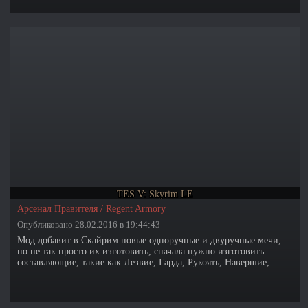
диалогов. Данный фикс устраняет эту проблему и признает вас
как расу вампира.
TES V: Skyrim LE
Арсенал Правителя / Regent Armory
Опубликовано 28.02.2016 в 19:44:43
Мод добавит в Скайрим новые одноручные и двуручные мечи,
но не так просто их изготовить, сначала нужно изготовить
составляющие, такие как Лезвие, Гарда, Рукоять, Навершие,
Ножны для каждого меча, а потом уже и мечи.