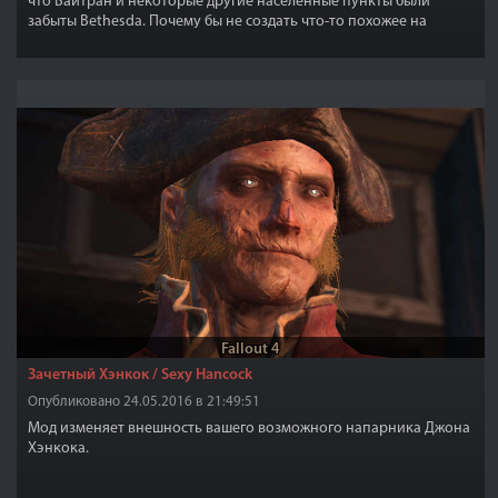
что Вайтран и некоторые другие населенные пункты были
забыты Bethesda. Почему бы не создать что-то похожее на
настоящий средневековый город? Со всеми сломанными и
отсутствующими стенами, стражниками, защитой и маленькой
флорой.
Fallout 4
Зачетный Хэнкок / Sexy Hancock
Опубликовано 24.05.2016 в 21:49:51
Мод изменяет внешность вашего возможного напарника Джона
Хэнкока.