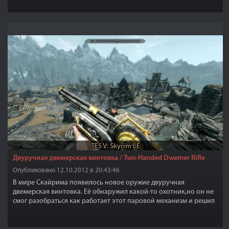
TES V: Skyrim LE
Двуручная двемерская винтовка / Two-Handed Dwemer Rifle
Опубликовано 12.10.2012 в 20:43:46
В мире Скайрима появилось новое оружие двуручная
двемерская винтовка. Её обнаружил какой-то охотник,но он не
смог разобраться как работает этот паровой механизм и решил
оставить его для другого охотника, который может поймёт как
этим устройством пользоваться.