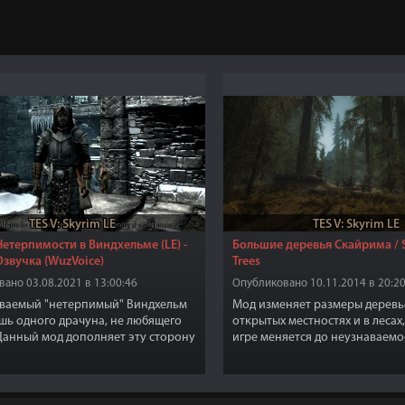
TES V: Skyrim LE
TES V: Skyrim LE
етерпимости в Виндхельме (LE) -
Большие деревья Скайрима / S
Озвучка (WuzVoice)
Trees
ано 03.08.2021 в 13:00:46
Опубликовано 10.11.2014 в 20:20
ываемый "нетерпимый" Виндхельм
Мод изменяет размеры деревь
шь одного драчуна, не любящего
открытых местностях и в лесах
Данный мод дополняет эту сторону
игре меняется до неузнаваемо
ы города.
станут гуще, что сделает игру 
онаехали и теперь мы без работы
"фэнтезийной".