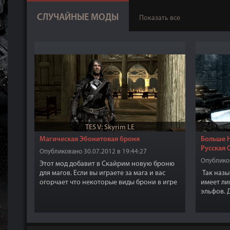
СЛУЧАЙНЫЕ МОДЫ
Показать все
TES V: Skyrim LE
Магическая Эбонитовая броня
Больше Н
Русская 
Опубликовано 30.07.2012 в 19:44:27
Опубликов
Этот мод добавит в Скайрим новую броню
для магов. Если вы играете за мага и вас
Так наз
огорчает что некоторые виды брони в игре
имеет ли
не существуют в вариациях для мага, то этот
эльфов. 
мод для вас.
атмосфер
"Ящеры п
сидим"