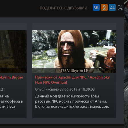
ПОДЕЛИТЕСЬ С ДРУЗЬЯМИ
TES V: Skyrim LE
kyrim Bigger
Причёски от Аpachii для NPC / Apachii Sky
Hair NPC Overhaul
:21
Опубликовано 27.06.2012 в 18:39:03
ев на
Данный мод даёт возможность всем
, атмосфера в
расовым NPC носить причёски от Апачи.
сти! Леса
Включая все эльфийские расы, имперцов,
более
нордов и бретонцев. К тому же мужчины и
женщины всех рас, а также вампиров.