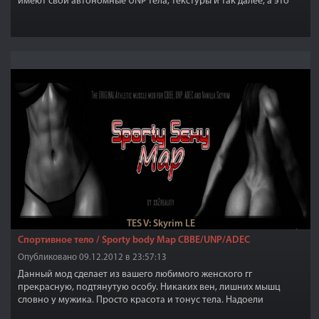
имеют свои автономные UNP тела, текстуры и так далее, а это
значит, что они не нуждаются ни в каких дополнительных модах.
TES V: Skyrim LE
Спортивное тело / Sporty body Map CBBE/UNP/ADEC
Опубликовано 09.12.2012 в 23:57:13
Данный мод сделает из вашего любимого женского гг
прекрасную, подтянутую особу. Никаких вен, лишних мышц
словно у мужика. Просто красота и тонус тела. Надоели
слишком худые или слишком перекачанные? Качайте этот мод.