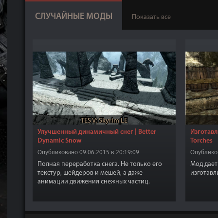
СЛУЧАЙНЫЕ МОДЫ
Показать все
TES V: Skyrim LE
Улучшенный динамичный снег | Better
Изготавл
Dynamic Snow
Torches
Опубликовано 09.06.2015 в 20:19:09
Опубликов
Полная переработка снега. Не только его
Мод дает
текстур, шейдеров и мешей, а даже
изготавл
анимации движения снежных частиц.
Теперь снег будет действительно
реалистичным. Около 1070 текстур на
снежных объектах Скайрима применяется
как "Динамический Снег".