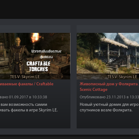
TES V: Skyrim LE
TES V: Skyrim LE
иваемые факелы / Craftable
Живописный дом у Фолкрита /
Scenic Cottage
ано 01.09.2017 в 10:33:38
Опубликовано 23.11.2013 в 13:33
 вам возможность самим
Новый уютный домик для игро
ивать факелы в игре Skyrim LE.
спутников возле Фолкрита.