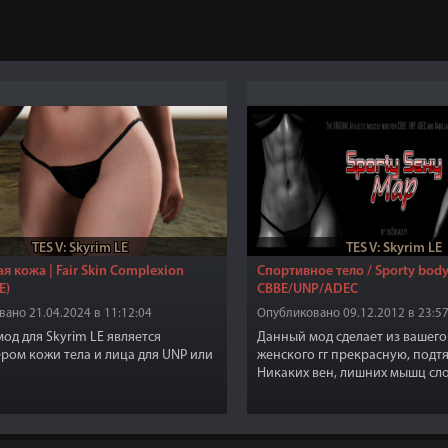
TES V: Skyrim LE
TES V: Skyrim LE
я кожа | Fair Skin Complexion
Спортивное тело / Sporty bod
E)
CBBE/UNP/ADEC
ано 21.04.2024 в 11:12:04
Опубликовано 09.12.2012 в 23:57
од для Skyrim LE является
Данный мод сделает из вашег
ром кожи тела и лица для UNP или
женского гг прекрасную, подт
Никаких вен, лишних мышц сл
мужика. Просто красота и тону
Надоели слишком худые или 
перекачанные? Качайте этот 
версии для 3 разных тел и мал