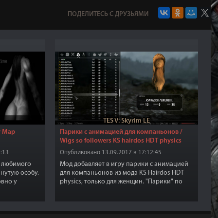
ПОДЕЛИТЕСЬ С ДРУЗЬЯМИ
TES V: Skyrim LE
y Map
Парики с анимацией для компаньонов /
Wigs so followers KS hairdos HDT physics
:13
Опубликовано 13.09.2017 в 17:12:45
о любимого
Мод добавляет в игру парики с анимацией
янутую особу.
для компаньонов из мода KS Hairdos HDT
овно у
physics, только для женщин. "Парики" по
с тела.
существу являются шлемами, которые
слишком
можно изготовить в любой кузнице в
мод. Доступны
категории "Сыромятное".
енький бонус.