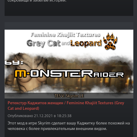
сокровища и забытые истории.
TES V: Skyrim LE
Ретекстур Каджитов женщин / Feminine Khajiit Textures (Grey
Cat and Leopard)
Опубликовано 21.12.2021 в 18:25:38
Этот мод в игре Skyrim сделает вашу Каджитку более похожей на
человека с более привлекательным внешним видом.