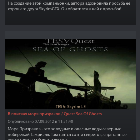
На создание этой компаньонки, автора вдохновила просьба её
хорошего друга SkyrimGTX. Он обратился к ней с просьбой
создать автономного последователя на базе пресета его
персонажа. Так благодаря этим двум людям появилась эта очень
привлекательная компаньонка.
TES V: Skyrim LE
В поисках моря призраков / Quest Sea Of Ghosts
Опубликовано 07.09.2012 в 11:51:40
Море Призраков - это холодные и опасные воды северных
побережий Тамриэля. Там таятся сотни секретов, спрятанные