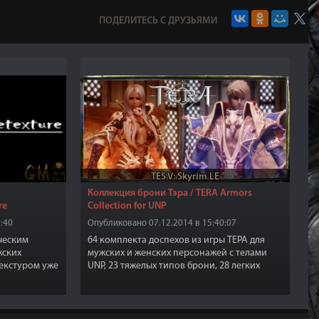
ПОДЕЛИТЕСЬ С ДРУЗЬЯМИ
TES V: Skyrim LE
Коллекция брони Тэра / TERA Armors
re
Collection for UNP
:40
Опубликовано 07.12.2014 в 15:40:07
ческим
64 комплекта доспехов из игры ТЕРА для
жских
мужских и женских персонажей с телами
текстуром уже
UNP, 23 тяжелых типов брони, 28 легких
hii.
типов брони и 13 роб. Броня и одежда
выглядит очень соблазнительно на женских
персонажах и очень сурово на мужских
персонажах.