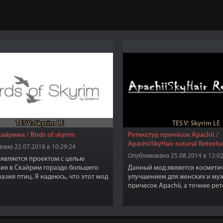
TES V: Skyrim LE
TES V: Skyrim LE
айрима / Birds of skyrim
Ретекстур причёсок Apachii /
ApachiiSkyHair natural Retextu
ано 22.07.2018 в 10:29:24
Опубликовано 25.08.2014 в 12:02
 является проектом с целью
ия в Скайрим гораздо большего
Данный мод является космети
азия птиц. Я надеюсь, что этот мод
улучшением для женских и му
все аспекты игры!
причесок Apachii, а точнее ре
готовых причесок из мода Apac