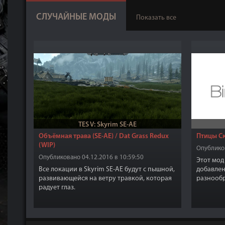
СЛУЧАЙНЫЕ МОДЫ
Показать все
TES V: Skyrim SE-AE
Объёмная трава (SE-AE) / Dat Grass Redux
Птицы Ск
(WIP)
Опубликов
Опубликовано 04.12.2016 в 10:59:50
Этот мод
Все локации в Skyrim SE-AE будут с пышной,
добавлен
развивающейся на ветру травкой, которая
разнообр
радует глаз.
улучшит 