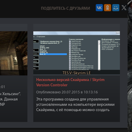
ПОДЕЛИТЕСЬ С ДРУЗЬЯМИ
TES V: Skyrim LE
Несколько версий Скайрима / Skyrim
Version Controler
:01
Опубликовано 20.07.2015 в 10:13:16
н Хельсинг".
я. Данная
Эта программа создана для управления
UNP
установленными на компьютере версиями
Скайрима, с её помощью можно создать
несколько версий Скайрима на одном
компьютере и активировать нужную в
данный момент времени версию игры.