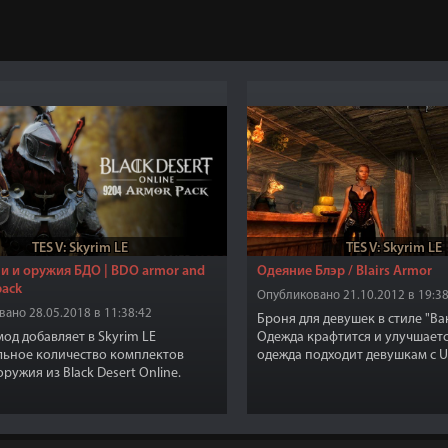
TES V: Skyrim LE
TES V: Skyrim LE
и и оружия БДО | BDO armor and
Одеяние Блэр / Blairs Armor
pack
Опубликовано 21.10.2012 в 19:38
ано 28.05.2018 в 11:38:42
Броня для девушек в стиле "Ва
од добавляет в Skyrim LE
Одежда крафтится и улучшаетс
ьное количество комплектов
одежда подходит девушкам с 
ружия из Black Desert Online.
телами(возможно и CBBE)