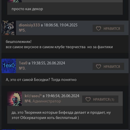
просто как декор
dionisiy333
в 18:06:58, 19.04.2025
НРАВИТСЯ
№5
,
бешполежняк!
все самое вкусное в самом клубе творчества но за фантики
1ex0
в 19:38:55, 26.06.2024
НРАВИТСЯ
№3
,
А, это от самой Беседки? Тогда понятно
k©קaso√®
в 19:46:54, 26.06.2024
НРАВИТСЯ (1)
№4
, Администратор
да, это Творения которые Бефезда делает и продает, ну
этот Обсерватория хоть бесплатный )