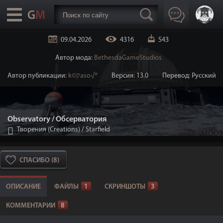
09.04.2026
4316
543
Автор мода:
BethesdaGameStudios
Автор публикации:
k©קaso√®
Версия: 13.0
Перевод: Русский
Observatory / Обсерватория
Творения (Creations)
/
Starfield
СПАСИБО (8)
ОПИСАНИЕ
ФАЙЛЫ
1
СКРИНШОТЫ
3
КОММЕНТАРИИ
8