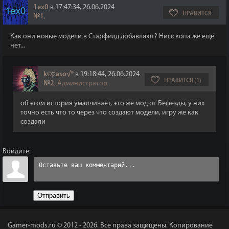
1ex0
в 17:47:34, 26.06.2024
НРАВИТСЯ
№1
,
Как они новые модели в Старфилд добавляют? Нифскопа же ещё
нет...
k©קaso√®
в 19:18:44, 26.06.2024
НРАВИТСЯ (1)
№2
, Администратор
об этом история умалчивает, это же мод от Бефезды, у них
точно есть что то через что создают модели, игру же как
создали
Войдите:
Отправить
Gamer-mods.ru © 2012 - 2026.
Все права защищены. Копирование