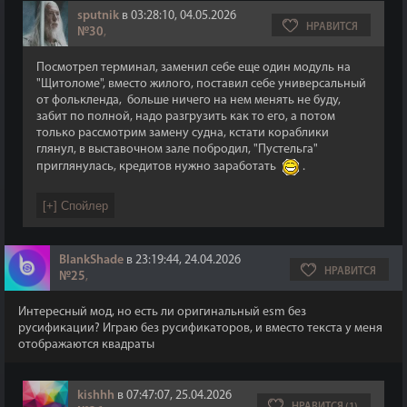
sputnik
в 03:28:10, 04.05.2026
НРАВИТСЯ
№30
,
Посмотрел терминал, заменил себе еще один модуль на
"Щитоломе", вместо жилого, поставил себе универсальный
от фолькленда, больше ничего на нем менять не буду,
забит по полной, надо разгрузить как то его, а потом
только рассмотрим замену судна, кстати кораблики
глянул, в выставочном зале побродил, "Пустельга"
приглянулась, кредитов нужно заработать
.
BlankShade
в 23:19:44, 24.04.2026
НРАВИТСЯ
№25
,
Интересный мод, но есть ли оригинальный esm без
русификации? Играю без русификаторов, и вместо текста у меня
отображаются квадраты
kishhh
в 07:47:07, 25.04.2026