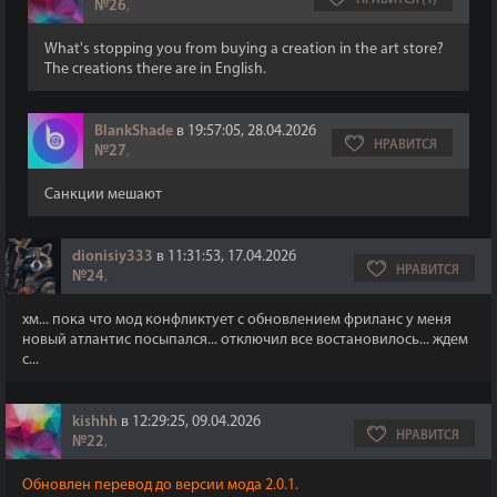
НРАВИТСЯ (1)
№26
,
What's stopping you from buying a creation in the art store?
The creations there are in English.
BlankShade
в 19:57:05, 28.04.2026
НРАВИТСЯ
№27
,
Санкции мешают
dionisiy333
в 11:31:53, 17.04.2026
НРАВИТСЯ
№24
,
хм... пока что мод конфликтует с обновлением фриланс у меня
новый атлантис посыпался... отключил все востановилось... ждем
с...
kishhh
в 12:29:25, 09.04.2026
НРАВИТСЯ
№22
,
Обновлен перевод до версии мода 2.0.1.