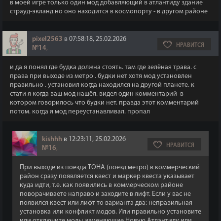
в моей игре только один мод добавляющий в атлантиду здание
страуд-экланд но оно находится в космопорту - в другом районе
pixel2563
в 07:58:18, 25.02.2026
НРАВИТСЯ
№14
,
и да я понял где будка должна стоять. там где зелёная трава. с
права при выходе из метро . будки нет хотя мод установлен
правильно . установил когда находился на другой планете. к
стати я когда ваш мод нашёл. видел один комментарий в
котором говорилось что будки нет. правда этот комментарий
потом. когда я мод переустанавливал. пропал
kishhh
в 12:23:11, 25.02.2026
НРАВИТСЯ
№16
,
При выходе из поезда ТОНА (поезд метро) в коммерческий
район сразу появляется квест и маркер квеста указывает
куда идти, т.е. как появились в коммерческом районе
поворачиваете направо и заходите в лифт. Если у вас не
появился квест или лифт то варианта два: неправильная
установка или конфликт модов. Или правильно установите
или отключите моды изменяющие Новую Атлантиду или