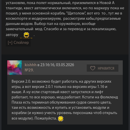
установлю, пока полет нормальный, приземлился в Новой А
тлантиде, квест автоматически включился, но по маркеру пока не
пошел, у меня основной корабль "Щитолом", вот его то , тут же в
космопорте и модернизируем, рассмотрим хабы,предлагаемые
данным модом. Выбор пал на оружейную, вообще
замечательный мод. Спасибо и за перевод и за локализацию,
автору
.
kishhh
в 23:16:16, 03.05.2026
НРАВИТСЯ
№29
,
Версия 2.0. возможно будет работать на других версиях
игры, а вот версия 2.0.1 только на версиях игры 1.16 и
выше. А ну если стартовый квест запустился и лифт
работает, то все хорошо, мод работает. Кстати на Фолкленд
Плаза есть терминал обслуживания судов синего цвета,
там есть возможность и купить и установить модули и
корабли (и нужно учесть уровень персонажа чтоб открыть
все модули). Пожалуйста.