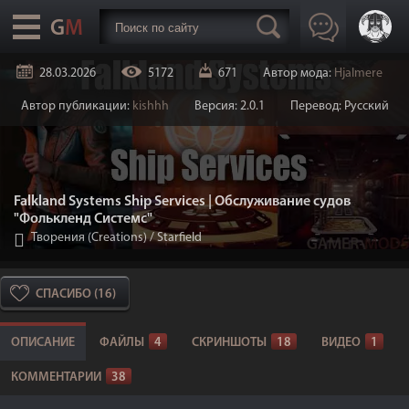
28.03.2026
5172
671
Автор мода:
HjaImere
Автор публикации:
kishhh
Версия: 2.0.1
Перевод: Русский
Falkland Systems Ship Services | Обслуживание судов
"Фолькленд Системс"
Творения (Creations)
/
Starfield
СПАСИБО (16)
ОПИСАНИЕ
ФАЙЛЫ
4
СКРИНШОТЫ
18
ВИДЕО
1
КОММЕНТАРИИ
38