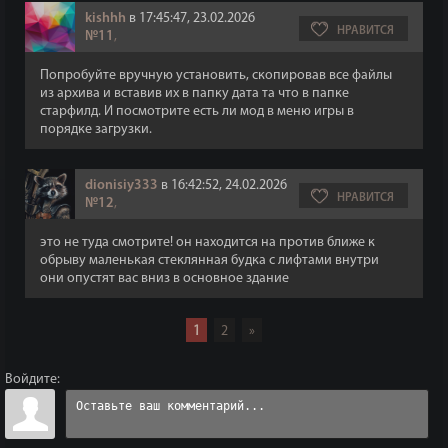
kishhh
в 17:45:47, 23.02.2026
НРАВИТСЯ
№11
,
Попробуйте вручную установить, скопировав все файлы
из архива и вставив их в папку дата та что в папке
старфилд. И посмотрите есть ли мод в меню игры в
порядке загрузки.
dionisiy333
в 16:42:52, 24.02.2026
НРАВИТСЯ
№12
,
это не туда смотрите! он находится на против ближе к
обрыву маленькая стеклянная будка с лифтами внутри
они опустят вас вниз в основное здание
1
2
»
Войдите: