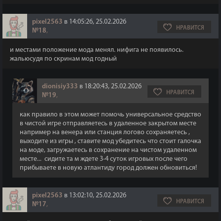
pixel2563
в 14:05:26, 25.02.2026
НРАВИТСЯ
№18
,
и местами положение мода менял. нифига не появилось.
жальюсудя по скринам мод годный
dionisiy333
в 18:20:43, 25.02.2026
НРАВИТСЯ
№19
,
как правило в этом может помочь универсальное средство
в чистой игре отправляетесь в удаленное закрытом месте
например на венера или станция логово сохраняетесь ,
выходите из игры , ставите мод убедитесь что стоит галочка
на моде, загружаетесь в сохранение на чистом удаленном
месте... сидите та м ждете 3-4 суток игровых после чего
прибываете в новую атлантиду город должен обновиться!
pixel2563
в 13:02:10, 25.02.2026
НРАВИТСЯ
№17
,