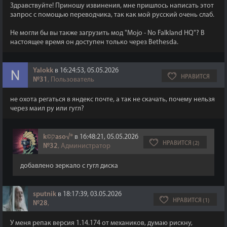
Здравствуйте! Приношу извинения, мне пришлось написать этот
запрос с помощью переводчика, так как мой русский очень слаб.
Не могли бы вы также загрузить мод "Mojo - No Falkland HQ"? В
настоящее время он доступен только через Bethesda.
Yalokk
в 16:24:53, 05.05.2026
НРАВИТСЯ
№31
, Пользователь
не охота регаться в яндекс почте, а так не скачать, почему нельзя
через маил ру или гугл?
k©קaso√®
в 16:48:21, 05.05.2026
НРАВИТСЯ (2)
№32
, Администратор
добавлено зеркало с гугл диска
sputnik
в 18:17:39, 03.05.2026
НРАВИТСЯ (1)
№28
,
У меня репак версия 1.14.174 от механиков, думаю рискну,