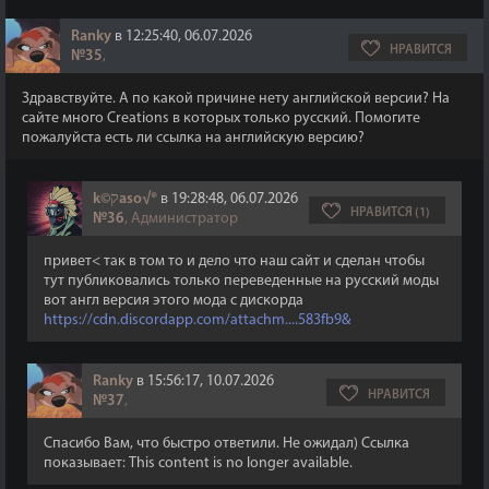
Ranky
в 12:25:40, 06.07.2026
НРАВИТСЯ
№35
,
Здравствуйте. А по какой причине нету английской версии? На
сайте много Creations в которых только русский. Помогите
пожалуйста есть ли ссылка на английскую версию?
k©קaso√®
в 19:28:48, 06.07.2026
НРАВИТСЯ (1)
№36
, Администратор
привет< так в том то и дело что наш сайт и сделан чтобы
тут публиковались только переведенные на русский моды
вот англ версия этого мода с дискорда
https://cdn.discordapp.com/attachm....583fb9&
Ranky
в 15:56:17, 10.07.2026
НРАВИТСЯ
№37
,
Спасибо Вам, что быстро ответили. Не ожидал) Ссылка
показывает: This content is no longer available.