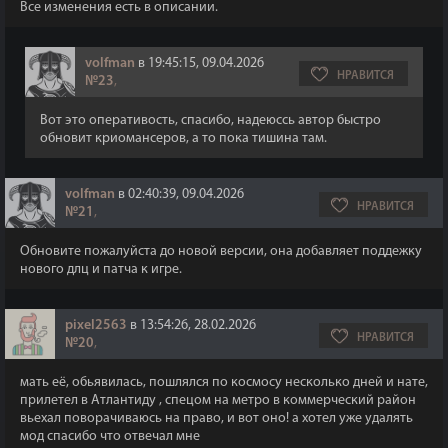
Все изменения есть в описании.
volfman
в 19:45:15, 09.04.2026
НРАВИТСЯ
№23
,
Вот это оперативость, спасибо, надеюссь автор быстро
обновит криомансеров, а то пока тишина там.
volfman
в 02:40:39, 09.04.2026
НРАВИТСЯ
№21
,
Обновите пожалуйста до новой версии, она добавляет поддежку
нового длц и патча к игре.
pixel2563
в 13:54:26, 28.02.2026
НРАВИТСЯ
№20
,
мать её, обьявилась, пошлялся по космосу несколько дней и нате,
прилетел в Атлантиду , спецом на метро в коммерческий район
вьехал поворачиваюсь на право, и вот оно! а хотел уже удалять
мод спасибо что отвечал мне