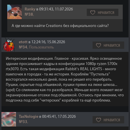
Ranky
в 09:31:43, 11.07.2026
НРАВИТСЯ
№38
,
А где можно найти Creations без официального сайта?
etott
в 12:24:16, 15.06.2026
НРАВИТСЯ
№34
, Пользователь
Интересная модификация. Главное - красивая. Ярко освещенное
здание просаживает кадры в конфигурации 1080p ryzen 5700x
rtx3070. Есть такая модификация Rabbit's REAL LIGHTS - много
лампочек в городах - та же история. Кораблём "Пустельга"
восторгался несколько дней, пока не решил его перебрать.
Пушки, скрытые под обшивкой, пушки прямо на люке шлюза...
(upd) Со слиянием как-то разобрался. Меньше всего ломают мозг
экранированные отсеки под обшивкой. Остаюсь при мнении, что
подгонка под себя "читерских" кораблей та ещё проблема.
TasNologie
в 00:45:41, 17.05.2026
НРАВИТСЯ
№33
,