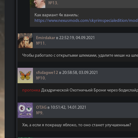
№13
,
Как вариант 4к ваниль:
https://www.nexusmods.com/skyrimspecialedition/mod
Emirdakar
в 22:52:19, 04.09.2021
№11
,
Чтобы работало с открытыми шлемами, удалите меши на шле
sfsdagwe12
в 20:58:58, 03.09.2021
№10
,
прогонка
Даэдрической Охотничьей Брони через бодислайд с
OTJiG
в 10:51:42, 14.01.2021
№9
,
Хм, а если я покрашу яблоко, то оно станет улучшенным?