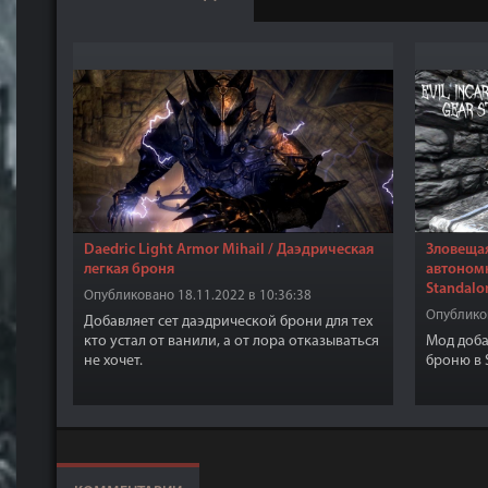
Daedric Light Armor Mihail / Даэдрическая
Зловещая
легкая броня
автономна
Standalo
Опубликовано 18.11.2022 в 10:36:38
Опубликов
Добавляет сет даэдрической брони для тех
кто устал от ванили, а от лора отказываться
Мод доб
не хочет.
броню в 