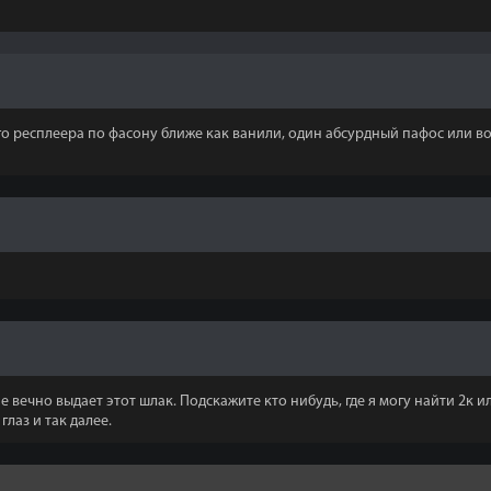
о респлеера по фасону ближе как ванили, один абсурдный пафос или в
е вечно выдает этот шлак. Подскажите кто нибудь, где я могу найти 2к
лаз и так далее.