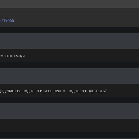
s/19666
м этого мода.
делает ее под тело или ее нельзя под тело подогнать?