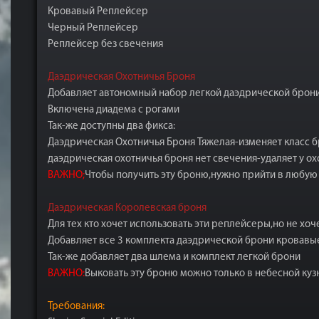
Кровавый Реплейсер
Черный Реплейсер
Реплейсер без свечения
Даэдрическая Охотничья Броня
Добавляет автономный набор легкой даэдрической брон
Включена диадема с рогами
Так-же доступны два фикса:
Даэдрическая Охотничья Броня Тяжелая-изменяет класс 
даэдрическая охотничья броня нет свечения-удаляет у о
ВАЖНО;
Чтобы получить эту броню,нужно прийти в любую
Даэдрическая Королевская броня
Для тех кто хочет использовать эти реплейсеры,но не хоч
Добавляет все 3 комплекта даэдрической брони кровавы
Так-же добавляет два шлема и комплект легкой брони
ВАЖНО:
Выковать эту броню можно только в небесной куз
Требования: