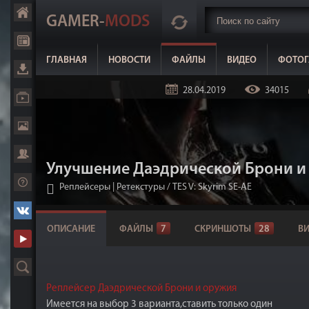
GAMER-
MODS
ГЛАВНАЯ
НОВОСТИ
ФАЙЛЫ
ВИДЕО
ФОТОГ
28.04.2019
34015
Улучшение Даэдрической Брони и 
Реплейсеры | Ретекстуры
/
TES V: Skyrim SE-AE
ОПИСАНИЕ
ФАЙЛЫ
7
СКРИНШОТЫ
28
В
Реплейсер Даэдрической Брони и оружия
Имеется на выбор 3 варианта,ставить только один