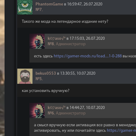
PhantomGame
в 16:59:47, 26.07.2020
№7
,
Такого же мода на легендарное издание нету?
k©קaso√®
в 17:15:03, 26.07.2020
№8
, Администратор
есть здесь
https://gamer-mods.ru/load....1-0-288
вы назв
bekus0553
в 13:30:55, 10.07.2020
№5
,
как установить вручную?
k©קaso√®
в 14:44:27, 10.07.2020
№6
, Администратор
а смысл вручную если активация все равно в менеджер
активировать, ну или почитайте здесь
https://gamer-