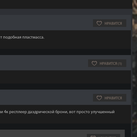
НРАВИТСЯ
от подобная пластмасса.
НРАВИТСЯ (1)
НРАВИТСЯ
 или 4к респлеер даэдрической брони, вот просто улучшенный