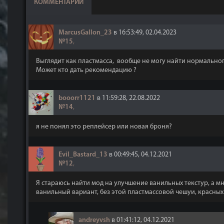
КОММЕНТАРИИ
MarcusGallon_23
в 16:53:49, 02.04.2023
№15
,
Выглядит как пластмасса, вообще не могу найти нормальног
Может кто дать рекомендацию ?
booorr1121
в 11:59:28, 22.08.2022
№14
,
я не понял это реплейсер или новая броня?
Evil_Bastard_13
в 00:49:45, 04.12.2021
№12
,
Я стараюсь найти мод на улучшение ванильных текстур, а мн
ванильный вариант, без этой пластмассовой чешуи, красных г
andreyvsh
в 01:41:12, 04.12.2021