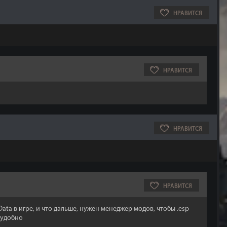
НРАВИТСЯ
НРАВИТСЯ
НРАВИТСЯ
НРАВИТСЯ
ata в игре, и что дальше, нужен менеджер модов, чтобы .esp
еудобно