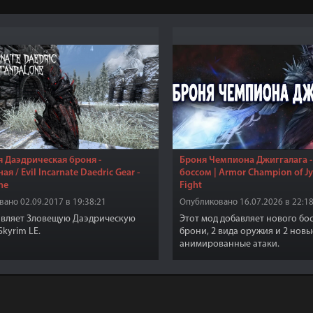
 Даэдрическая броня -
Броня Чемпиона Джиггалага -
я / Evil Incarnate Daedric Gear -
боссом | Armor Champion of Jy
ne
Fight
ано 02.09.2017 в 19:38:21
Опубликовано 16.07.2026 в 22:18
авляет Зловещую Даэдрическую
Этот мод добавляет нового бо
Skyrim LE.
брони, 2 вида оружия и 2 новы
анимированные атаки.