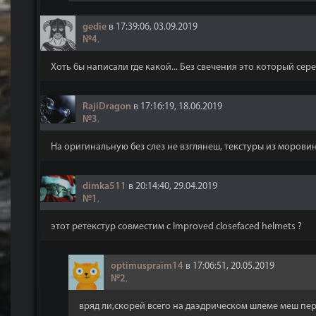
gedie
в 17:39:06, 03.09.2019
№4
,
Хоть бы написали где какой... Без свечения это который с
RajiDragon
в 17:16:19, 18.06.2019
№3
,
На оригинальную без слез не взглянеш, текстуры из моровин
dimka511
в 20:14:40, 29.04.2019
№1
,
этот ретекстур совместим с Improved closefaced helmets ?
optimuspraim14
в 17:06:51, 20.05.2019
№2
,
вряд ли,скорей всего на даэдрическом шлеме меш пе