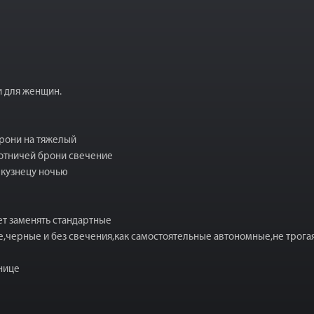
и для женщин.
брони на тяжелый
хотничей брони свечение
 кузнецу ночью
ет заменять стандартные
е,черные и без свечения,как самостоятельные автономные,не трог
нице