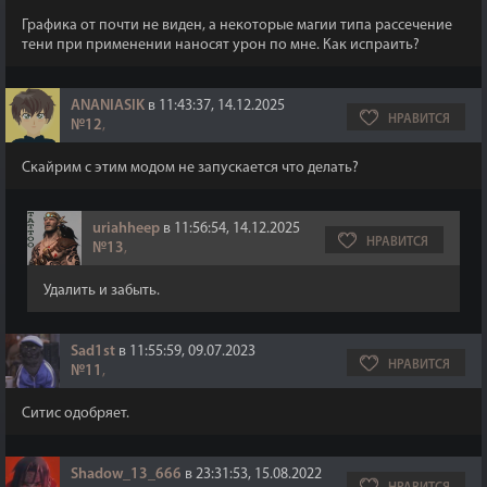
Графика от почти не виден, а некоторые магии типа рассечение
тени при применении наносят урон по мне. Как испраить?
ANANIASIK
в 11:43:37, 14.12.2025
НРАВИТСЯ
№12
,
Скайрим с этим модом не запускается что делать?
uriahheep
в 11:56:54, 14.12.2025
НРАВИТСЯ
№13
,
Удалить и забыть.
Sad1st
в 11:55:59, 09.07.2023
НРАВИТСЯ
№11
,
Ситис одобряет.
Shadow_13_666
в 23:31:53, 15.08.2022