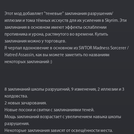
Этот мод добавляет "теневые" заклинания разрушения/
иллюзии и тома тёмных исскуств для их усиления в Skyrim. Эти
заклинания в основном имеют эффекты ослаблении
противника и урона, растянутого во времени. Купить
заклинания можно у торговцев.
Я черпал вдохновение в основном из SWTOR Madness Sorcerer /
Hatred Assassin, как вы можете заметить по названиям
некоторых заклинаний :)
8 заклинаний школы разрушений, 9 изменения, 2 иллюзии и 3
колдовства.
2 новых зачарования.
Новые посохи и свитки с заклинаниями теней.
Мощь заклинаний возрастает с увеличением навыка школы
разрушения.
Некоторые заклинания зависят от освещённости места.