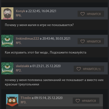
Konyk
в 22:32:45, 16.04.2021
НРАВИТСЯ
№6
,
Почему у меня магия в игре не показывается?
linkindimas222
в 20:43:46, 30.03.2021
НРАВИТСЯ
№5
,
Как исправить этот баг мода , Подскажите пожалуйста
skelziakk
в 01:23:21, 25.12.2020
НРАВИТСЯ (1)
№2
,
почему у меня половина заклинаний не показывает а вместо них
красные треугольники
T1m0n
в 09:15:14, 25.12.2020
НРАВИТСЯ
№3
,