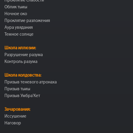
Проклятие слабости
Облик тьмы
Ночное око
Проклятие разложения
Аура увядания
Темное солнце
Школа иллюзии:
Разрушение разума
Контроль разума
Школа колдовства:
Призыв теневого атронаха
Призыв тьмы
Призыв Умбра'Кет
Зачарования:
Иссушение
Наговор