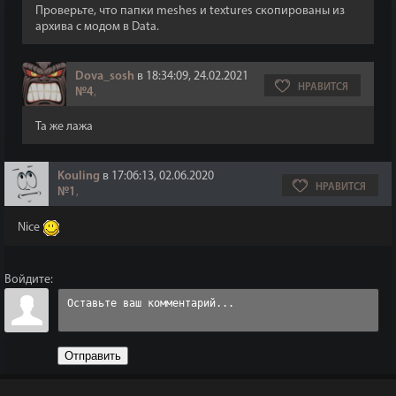
Проверьте, что папки meshes и textures скопированы из
архива с модом в Data.
Dova_sosh
в 18:34:09, 24.02.2021
НРАВИТСЯ
№4
,
Та же лажа
Kouling
в 17:06:13, 02.06.2020
НРАВИТСЯ
№1
,
Nice
Войдите:
Отправить