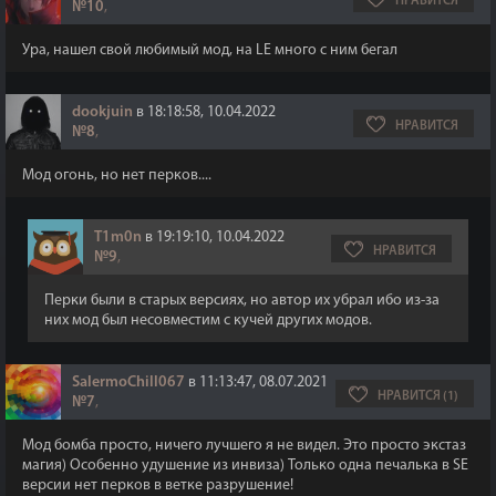
НРАВИТСЯ
№10
,
Ура, нашел свой любимый мод, на LE много с ним бегал
dookjuin
в 18:18:58, 10.04.2022
НРАВИТСЯ
№8
,
Мод огонь, но нет перков....
T1m0n
в 19:19:10, 10.04.2022
НРАВИТСЯ
№9
,
Перки были в старых версиях, но автор их убрал ибо из-за
них мод был несовместим с кучей других модов.
SalermoChill067
в 11:13:47, 08.07.2021
НРАВИТСЯ (1)
№7
,
Мод бомба просто, ничего лучшего я не видел. Это просто экстаз
магия) Особенно удушение из инвиза) Только одна печалька в SE
версии нет перков в ветке разрушение!