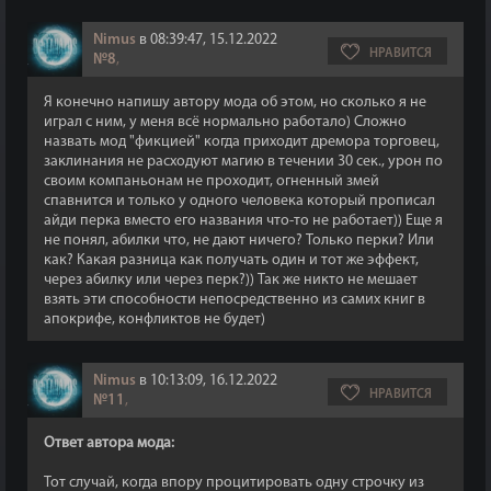
Nimus
в 08:39:47, 15.12.2022
НРАВИТСЯ
№8
,
Я конечно напишу автору мода об этом, но сколько я не
играл с ним, у меня всё нормально работало) Сложно
назвать мод "фикцией" когда приходит дремора торговец,
заклинания не расходуют магию в течении 30 сек., урон по
своим компаньонам не проходит, огненный змей
спавнится и только у одного человека который прописал
айди перка вместо его названия что-то не работает)) Еще я
не понял, абилки что, не дают ничего? Только перки? Или
как? Какая разница как получать один и тот же эффект,
через абилку или через перк?)) Так же никто не мешает
взять эти способности непосредственно из самих книг в
апокрифе, конфликтов не будет)
Nimus
в 10:13:09, 16.12.2022
НРАВИТСЯ
№11
,
Ответ автора мода:
Тот случай, когда впору процитировать одну строчку из