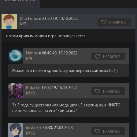
КОММЕНТАРИИ
MaxFoma
в 21:30:19, 13.12.2022
НРАВИТСЯ
№7
,
с этим кривым модом игра не запускается...
Nimus
в 08:40:40, 15.12.2022
НРАВИТСЯ
№9
,
Может это не мод кривой, а у вас версия скайрима LE?))
Ridart
в 19:07:19, 15.12.2022
НРАВИТСЯ
№10
,
За 3 года существования мода (для LE версии) ещё НИКТО
не пожаловался на его "кривизну"
kesi
в 07:36:30, 21.03.2023
НРАВИТСЯ
№12
,