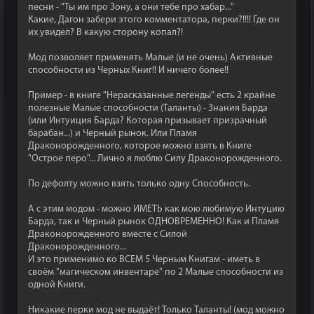
песни - "Ты им про Зону, а они тебе про хабар..."
Какие, Дагон забери этого комментатора, перки?!!!! Где он
их увидел? В какую сторону копал?!
Мод позволяет применять Малые (и не очень) Активные
способности из Черных Книг!! И ничего более!!
Пример - в книге "Нерасказанные легенды" есть 2 крайне
полезные Малые способности (Таланты) - Знания Барда
(или Интуиция Барда? Которая призывает призрачный
барабан...) и Черный рынок. Или Пламя
Драконорожденного, которое можно взять в Книге
"Острое перо"... Лично я люблю Силу Драконорожденного.
По дефолту можно взять только одну Способность.
А с этим модом - можно ИМЕТЬ как мою любимую Интуцию
Барда, так и Черный рынок ОДНОВРЕМЕННО! Как и Пламя
Драконорожденного вместе с Силой
Драконорожденного...
И это применимо ко ВСЕМ 5 Черным Книгам - иметь в
своём "магическом инвентаре" по 2 Малые способности из
одной Книги.
Никакие перки мод не выдаёт! Только Таланты! (мод можно