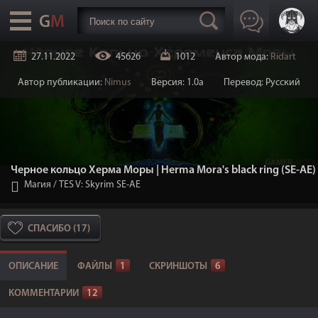
27.11.2022
45626
1012
Автор мода:
Ridart
Автор публикации:
Nimus
Версия: 1.0a
Перевод: Русский
Черное кольцо Херма Моры | Herma Mora's black ring (SE-AE)
Магия
/
TES V: Skyrim SE-AE
СПАСИБО (17)
ОПИСАНИЕ
ФАЙЛЫ
1
СКРИНШОТЫ
6
КОММЕНТАРИИ
12