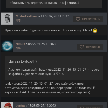
обвинить в читерстве, но никак не в фикции...)
MisterFeathers
в 11:58:07, 28.11.2022
НРАВИТСЯ (1)
№5
,
Представь себе...Судя по скачиванию ...Есть те кому...Мало!
Nimus
в 08:55:24, 28.11.2022
НРАВИТСЯ
№4
,
Цитата
Lyrfox;4
(
)
А зачем нужен файл bac. и esp.2022_11_26_15_01_27 - что это
за файлы и для чего они нужны ??? /.
.bak и .esp.2022_11_26_15_01_27 - это файлы бэкапов,
автоматически созданные при конвертировании мода из LE
версии в SE-AE. Если они вам мешают, можете их удалить)
Lyrfox
в 15:28:59, 27.11.2022