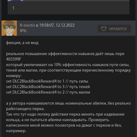
1
fr-noctis
в 19:58:07, 12.12.2022
НРАВИТСЯ
№6
,
фикция, а не мод
реальное повышение эффективности навыков даёт лишь перк
403399F
который увеличивает на 10% эффективность навыков пути силы,
теней или магии, при соответствующем перечисленному порядку
номеру:
set DLC2BlackBookReward4 to 1 // путь силы
set DLC2BlackBookReward4 to 3 // путь теней
set DLC2BlackBookReward4 to 2 // путь магии
а у автора навешиваются лишь номинальные абилки, без реально
работающего перка.
Так что тут надо логику действия перка менять при надевании
кольца, а не пытаться абилки накладывать. Проверить
написанное мной можно посмотрев на дамаг с перком и без,
например.