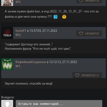
НРАВИТСЯ
№3
,
А зачем нужен файл bac. и esp.2022_11_26_15_01_27 - что это за
файлы и для чего они нужны ???
tesla97
в 13:37:03, 27.11.2022
НРАВИТСЯ
№2
,
"содержит Цастицу его знаний..."
Напомнило фразу "Кто не пьёт цай, тот цмо".
КофейныйСоциопат
в 12:12:13, 27.11.2022
№1
,
НРАВИТСЯ (1)
Звучит полезно, спасибо за мод!
Войдите: