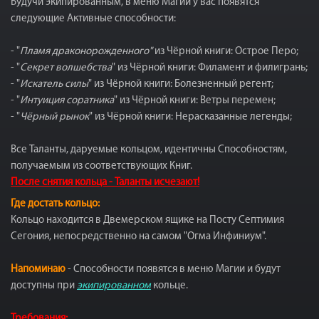
Будучи экипированным, в меню Магии у вас появятся
следующие Активные способности:
- "
Пламя драконорожденного"
из Чёрной книги: Острое Перо;
- "
Секрет волшебства
" из Чёрной книги: Филамент и филигрань;
- "
Искатель силы
" из Чёрной книги: Болезненный регент;
- "
Интуиция соратника
" из Чёрной книги: Ветры перемен;
- "
Чёрный рынок
" из Чёрной книги: Нерасказанные легенды;
Все Таланты, даруемые кольцом, идентичны Способностям,
получаемым из соответствующих Книг.
После снятия кольца - Таланты исчезают!
Где достать кольцо:
Кольцо находится в Двемерском ящике на Посту Септимия
Сегония, непосредственно на самом "Огма Инфиниум".
Напоминаю
- Способности появятся в меню Магии и будут
доступны при
экипированном
кольце.
Требования: