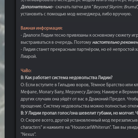
3) Активировать в менеджере модов или в лаунчере игры
Дополнительно
- скачать патчи для "
Beyond Skyrim: Bruma
"
установить с помощью мод-менеджера, либо вручную.
Важная информация:
- Диалоги Лидии тесно привязаны к основному сюжету игр
выстраиваться в очередь. Поэтому
настоятельно рекомен
- Лидия станет прекрасным партнёром, но её непростой ха
Лиарой.
ЧаВо:
В: Как работает система недовольства Лидии?
О: Если вступите в Гильдию воров, Тёмное Братство или 
Мефале, Молагу Балу, Мерунесу Дагону, Намире и Вермине.
других случаях она уйдёт от вас в Драконий Предел. Чтоб
прощение. Систему недовольства можно полностью откл
В: У Лидии пропал голос/она шевелит губами, но молчит. Ч
О: Скорее всего, другой установленный мод перезаписывае
characters" и нажмите на "HousecarlWhiterun". Там вы ув
"Nexus".