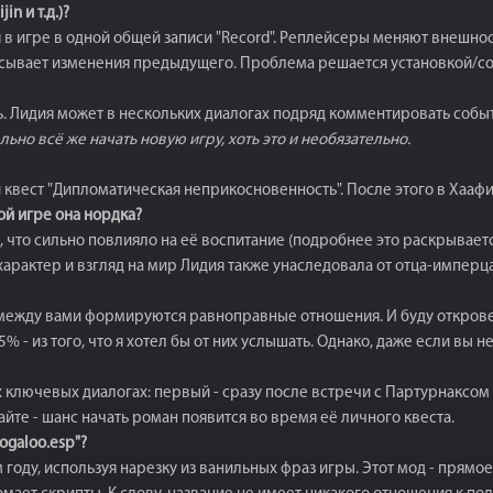
n и т.д.)?
я в игре в одной общей записи "Record". Реплейсеры меняют внешнос
исывает изменения предыдущего. Проблема решается установкой/со
ь. Лидия может в нескольких диалогах подряд комментировать собы
льно всё же начать новую игру, хоть это и необязательно.
квест "Дипломатическая неприкосновенность". После этого в Хаафин
ой игре она нордка?
ец, что сильно повлияло на её воспитание (подробнее это раскрывает
 характер и взгляд на мир Лидия также унаследовала от отца-имперца
рл), между вами формируются равноправные отношения. И буду откров
 - из того, что я хотел бы от них услышать. Однако, даже если вы 
 ключевых диалогах: первый - сразу после встречи с Партурнаксом 
айте - шанс начать роман появится во время её личного квеста.
galoo.esp"?
 году, используя нарезку из ванильных фраз игры. Этот мод - прямо