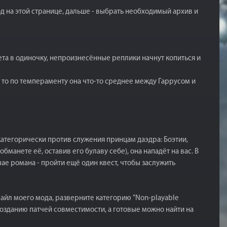
вод на этой странице, дальше - выбрать необходимый архив и
ета в одиночку, непроизнесённые реплики начнут копиться и
, то по темпераменту она что-то среднее между Гаррусом и
 категорически против служения принцам даэдра: Боэтии,
манете её, оставив его булаву себе), она нападёт на вас. В
чае романа - пройти ещё один квест, чтобы заслужить
 файл моего мода, разверните категорию "Non-playable
 созданию патчей совместимости, а готовые можно найти на