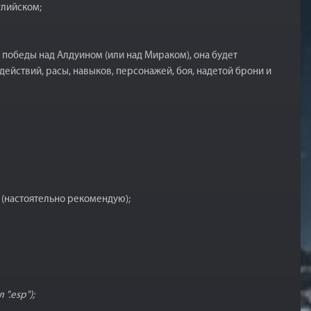
глийском;
а победы над Алдуином (или над Мираком), она будет
ействий, расы, навыков, персонажей, боя, надетой брони и
 (настоятельно рекомендую);
".esp");