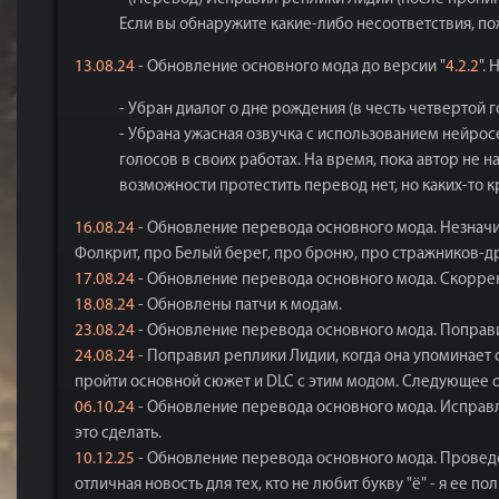
Если вы обнаружите какие-либо несоответствия, п
13.08.24
- Обновление основного мода до версии "
4.2.2
".
- Убран диалог о дне рождения (в честь четвертой
- Убрана ужасная озвучка с использованием нейрос
голосов в своих работах. На время, пока автор не 
возможности протестить перевод нет, но каких-то к
16.08.24
- Обновление перевода основного мода. Незначи
Фолкрит, про Белый берег, про броню, про стражников-друз
17.08.24
- Обновление перевода основного мода. Скоррек
18.08.24
- Обновлены патчи к модам.
23.08.24
- Обновление перевода основного мода. Поправи
24.08.24
- Поправил реплики Лидии, когда она упоминает
пройти основной сюжет и DLC с этим модом. Следующее 
06.10.24
- Обновление перевода основного мода. Исправле
это сделать.
10.12.25
- Обновление перевода основного мода. Проведе
отличная новость для тех, кто не любит букву "ё" - я ее по