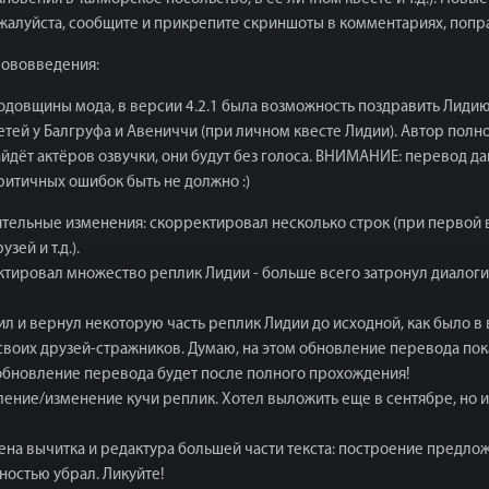
ожалуйста, сообщите и прикрепите скриншоты в комментариях, попр
 Нововведения:
 годовщины мода, в версии 4.2.1 была возможность поздравить Лидию
етей у Балгруфа и Авениччи (при личном квесте Лидии). Автор пол
найдёт актёров озвучки, они будут без голоса. ВНИМАНИЕ: перевод д
ритичных ошибок быть не должно :)
тельные изменения: скорректировал несколько строк (при первой в
ей и т.д.).
тировал множество реплик Лидии - больше всего затронул диалоги 
л и вернул некоторую часть реплик Лидии до исходной, как было в
 своих друзей-стражников. Думаю, на этом обновление перевода по
обновление перевода будет после полного прохождения!
ние/изменение кучи реплик. Хотел выложить еще в сентябре, но из-
на вычитка и редактура большей части текста: построение предлож
лностью убрал. Ликуйте!