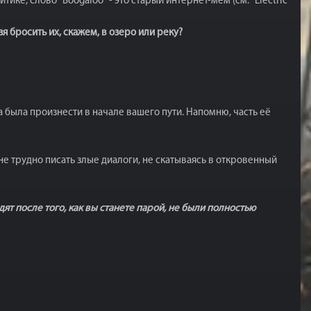
тике, слово "Boogaloo" - это старый интернет-мем (см. "Electric
 бросить их, скажем, в озеро или реку?
 была произнести в начале вашего пути. Напомню, часть её
не трудно писать злые диалоги, не скатываясь в откровенный
ят после того, как вы станете парой, не были полностью