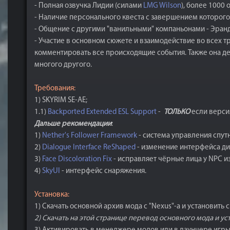
- Полная озвучка Лидии (силами
LMG Wilson
), более 1000 
- Наличие персонального квеста с завершением которого
- Общение с другими "ванильными" компаньонами - Эранд
- Участие в основном сюжете и взаимодействие во всех тр
комментировать все происходящие события. Также она дел
многого другого.
Требования:
1) SKYRIM SE-AE;
1.1)
Backported Extended ESL Support
-
ТОЛЬКО
если верси
Дальше рекомендации
:
1)
Nether's Follower Framework
- система управления спут
2)
Dialogue Interface ReShaped
- изменение интерфейса диа
3)
Face Discoloration Fix
- исправляет чёрные лица у NPC и
4)
SkyUI
- интерфейс снаряжения.
Установка:
1) Скачать основной архив мода с "Nexus"-а и установит
2) Скачать на этой странице перевод основного мода и у