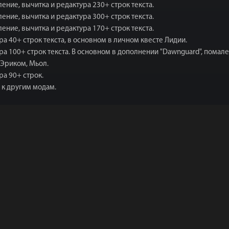
ние, вычитка и редактура 230+ строк текста.
ние, вычитка и редактура 300+ строк текста.
ние, вычитка и редактура 170+ строк текста.
а 40+ строк текста, в основном в личном квесте Лидии.
а 100+ строк текста. В основном в дополнении "Dawnguard", помале
 Эриком, Мьол.
а 90+ строк.
 к другим модам.