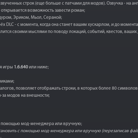
озвученных строк (еще больше с патчами для модов). Озвучка - на ан
 открывается возможность завести роман;
уром, Эриком, Мьол, Сераной;
ёх DLC - с момента, когда она станет вашим хускарлом, и до момент
ится своими мыслями по поводу локаций, событий, квестов, ваших д
я игры
1.6.640
или ниже;
никами;
логов, позволяет отображать строки, в которых более 80 символов
з-за модов на внешности;
ь с помощью мод-менеджера или вручную;
становить с помощью мод-менеджера или вручную (перезаписав файл 