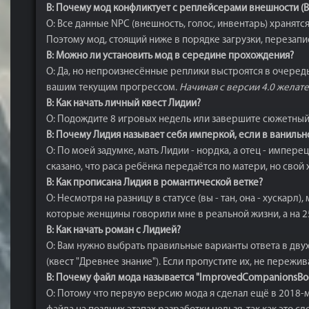
В: Почему мод конфликтует с реплейсерами внешности (Biji
О: Все данные NPC (внешность, голос, инвентарь) хранятс
Поэтому мод, стоящий ниже в порядке загрузки, перезап
В: Можно ли установить мод в середине прохождения?
О: Да, но непроизнесённые реплики выстроятся в очеред
вашим текущим прогрессом.
Начиная с версии 4.0 желате
В: Как начать личный квест Лидии?
О: Подождите 8 игровых недель или завершите сюжетный 
В: Почему Лидия называет себя имперкой, если в ванильн
О: По моей задумке, мать Лидии - нордка, а отец - импер
сказано, что раса ребёнка передаётся по матери, но свой
В: Как прописана Лидия в романтической ветке?
О: Несмотря на разницу в статусе (вы - тан, она - хуска
которые женщины говорили мне в реальной жизни, а на 25%
В: Как начать роман с Лидией?
О: Вам нужно выбрать правильные варианты ответа в двух
(квест "Древнее знание"). Если пропустите их, не пережив
В: Почему файл мода называется "ImprovedCompanionsBoo
О: Потому что первую версию мода я сделал ещё в 2018-м