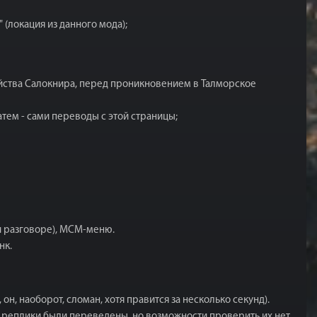
(локация из данного мода);
ийства Салокнира, перед проникновением в Талморское
затем - сами переводы с этой страницы;
и разговоре), MCM-меню.
нк.
он, наоборот, сломан, хотя правится за несколько секунд).
ые реплики были переведены, но возможности проверить их нет.