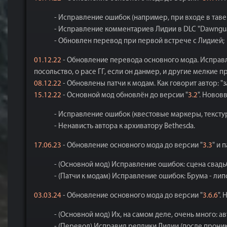
- Исправление ошибок (например, при входе в таве
- Исправление комментариев Лидии в DLC "Dawngua
- Обновлен перевод при первой встрече с Лидией;
01.12.22
- Обновление перевода основного мода. Исправл
посольство, о расе ГГ, если он данмер, и другие мелкие п
08.12.22
- Обновлены патчи к модам. Как говорит автор: "з
15.12.22
- Основной мод обновлён до версии "
3.2
". Новов
- Исправление ошибок (квестовые маркеры, текстур
- Ненависть автора к архиватору Bethesda.
17.06.23
- Обновление основного мода до версии "
3.3
" и 
- (Основной мод) Исправление ошибок: сцена свадь
- (Патчи к модам) Исправление ошибок: Брума - ли
03.03.24
- Обновление основного мода до версии "
3.6.6
".
- (Основной мод) Их, на самом деле, очень много: ав
- (Перевод) Исправил реплики Лидии (после проник