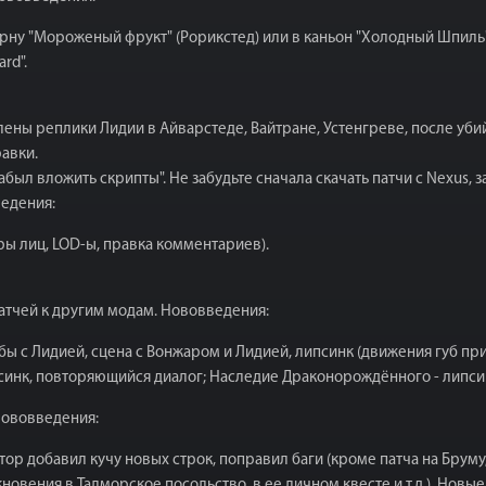
рну "Мороженый фрукт" (Рорикстед) или в каньон "Холодный Шпиль" 
rd".
ены реплики Лидии в Айварстеде, Вайтране, Устенгреве, после уб
равки.
абыл вложить скрипты". Не забудьте сначала скачать патчи с Nexus, 
ведения:
ы лиц, LOD-ы, правка комментариев).
патчей к другим модам. Нововведения:
бы с Лидией, сцена с Вонжаром и Лидией, липсинк (движения губ пр
псинк, повторяющийся диалог; Наследие Драконорождённого - липси
 Нововведения:
тор добавил кучу новых строк, поправил баги (кроме патча на Бруму, 
новения в Талморское посольство, в ее личном квесте и т.д.). Нов