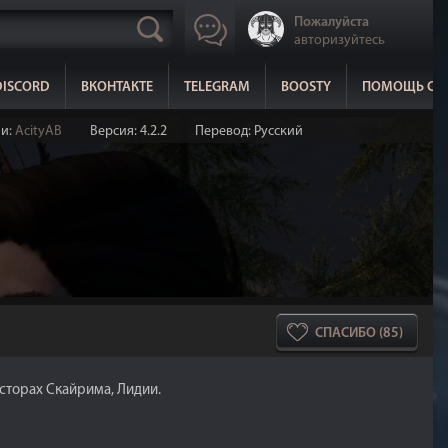
Пожалуйста
авторизуйтесь
DISCORD
ВКОНТАКТЕ
TELEGRAM
BOOSTY
ПОМОЩЬ СА
ии:
AcityAB
Версия: 4.2.2
Перевод: Русский
СПАСИБО (85)
сторах Скайрима, Лидии.