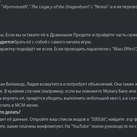
;
, "
Wyrmstooth
", "
The Legacy of the Dragonborn
" с "Nexus"-а и их пере
ы. Если вы оставите её в Драконьем Пределе и пройдёте часть сюж
дуется
брать её с собой с самого начала игры.
рактер подойдёт не всем. Если проводить параллели с "Mass Effect"
клан Волкихар, Лидия возмутится и потребует объяснений. Она также
 В крайних случаях (например, если вы поможете Молагу Балу или об
ы вернуть её, придётся убедить, выполнить небольшой квест, а в слу
ючить в MCM-меню.
то делать?
т её данные. Откройте ваш список модов в "SSEEdit", найдите .esp
идите, какие плагины конфликтуют. На "YouTube" полно руководств по