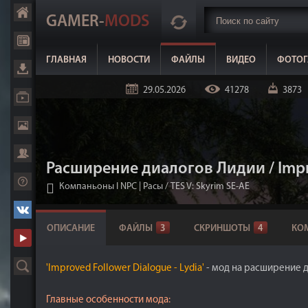
GAMER-
MODS
ГЛАВНАЯ
НОВОСТИ
ФАЙЛЫ
ВИДЕО
ФОТОГ
29.05.2026
41278
3873
Расширение диалогов Лидии / Impr
Компаньоны I NPC | Расы
/
TES V: Skyrim SE-AE
ОПИСАНИЕ
ФАЙЛЫ
3
СКРИНШОТЫ
4
КО
'Improved Follower Dialogue - Lydia'
- мод на расширение 
Главные особенности мода: