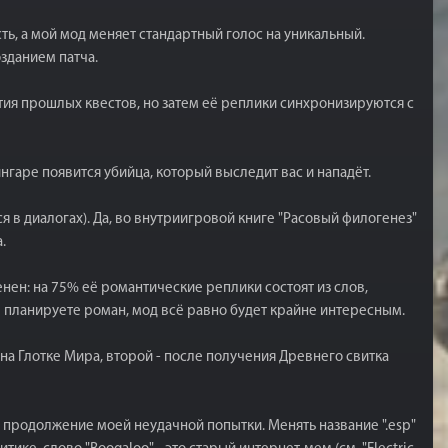
ть, а мой мод меняет стандартный голос на уникальный.
зданием патча.
тия прошлых квестов, но затем её реплики синхронизируются с
гаре появится убийца, который выследит вас и нападёт.
ся в диалогах). Да, во внутриигровой книге "Расовый филогенез"
.
енен: на 75% её романтические реплики состоят из слов,
не планируете роман, мод всё равно будет крайне интересным.
на Глотке Мира, второй - после получения Древнего свитка
е продолжение моей неудачной попытки. Менять название ".esp"