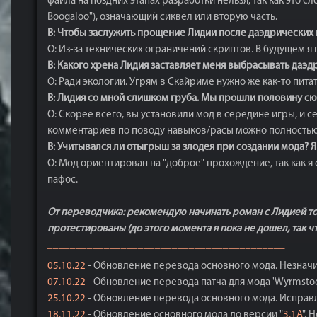
файла на поздних этапах разработки нельзя, так как это сл
Boogaloo"), означающий сиквел или вторую часть.
В: Чтобы заслужить прощение Лидии после даэдрических к
О: Из-за технических ограничений скриптов. В будущем я 
В: Какого хрена Лидия заставляет меня выбрасывать даэд
О: Ради экологии. Угрям в Скайриме нужно же как-то питат
В: Лидия со мной слишком груба. Мы прошли половину сюже
О: Скорее всего, вы установили мод в середине игры, и 
комментариев по поводу навыков/расы можно полность
В: Учитывался ли отыгрыш за злодея при создании мода? 
О: Мод ориентирован на "доброе" прохождение, так как я
пафос.
От переводчика: рекомендую начинать роман с Лидией толь
протестированы (до этого момента я пока не дошел, так 
__________________________________________
05.10.22
- Обновление перевода основного мода. Незначи
07.10.22
- Обновление перевода патча для мода 'Wyrmstoo
25.10.22
- Обновление перевода основного мода. Исправ
18.11.22
- Обновление основного мода до версии "
3.1A
". 