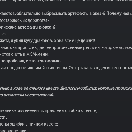
омает скрипты. К слову, название не имеет никакого отношения к поли
вестов, обязательно выбрасывать артефакты в океан? Почему нельзя
постараюсь их доработать.
рические артефакты в океан?!
ься.
та, я убил кучу драконов, а она всё ещё дерзит!
сейчас она просто выдаёт непроизнесённые реплики, которые должна
ю отключить в MCM-меню.
Я попробовал, и это невозможно.
 сам предпочитаю такой стиль игры. Отыгрывать злодея весело, но м
ко в ходе её личного квеста. Диалоги и события, которые происход
что возможны несостыковки).
тельные изменения: исправлены ошибки в тексте;
th';
лены ошибки в личном квесте;
Нововведения: