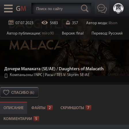
07.07.2023
5683
357
Автор мода:
lilson
Автор публикации:
miro90
Версия: final
Перевод: Русский
Дочери Малаката (SE/AE) / Daughters of Malacath
Компаньоны I NPC | Расы
/
TES V: Skyrim SE-AE
СПАСИБО (6)
ОПИСАНИЕ
ФАЙЛЫ
2
СКРИНШОТЫ
7
КОММЕНТАРИИ
5