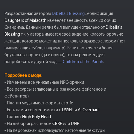
Разработанная автором
Dibella's Blessing
, модификация
Daughters of Malacath
изменяет внешность всех 20 орчих
Скайрима. Данный релиз был выпущен отдельно от
Dibella's
Blessing
т.к. у автора имеется своё видение красоты орочьих
женщин, которое может идти несколько вразрез с лором (нет
выпирающих зубов, например). Если вам хочется более
брутальных орчих (да и орков), то она рекомендует
попробовать и другой мод —
Children of the Pariah
.
Подробнее о моде:
- Изменены все уникальные NPC-орчихи
- Все ресурсы запакованы в bsa (кроме фейсгенов и
фейстинтов)
- Плагин мода имеет формат esp-fe
- Есть патчи совместимости с
USSEP
и
AI Overhaul
- Головы
High Poly Head
- На выбор игра с телом
CBBE
или
UNP
- На персонажах используются кастомные текстуры