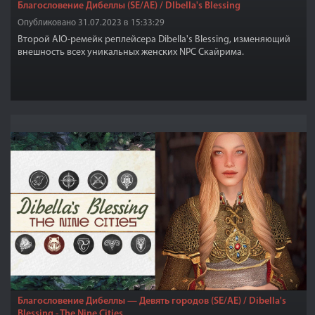
Благословение Дибеллы (SE/AE) / DIbella's Blessing
Опубликовано 31.07.2023 в 15:33:29
Второй AIO-ремейк реплейсера Dibella's Blessing, изменяющий
внешность всех уникальных женских NPC Скайрима.
Благословение Дибеллы — Девять городов (SE/AE) / Dibella's
Blessing - The Nine Cities