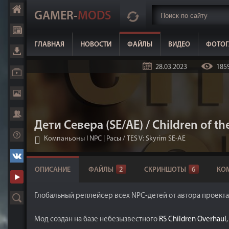
GAMER-
MODS
ГЛАВНАЯ
НОВОСТИ
ФАЙЛЫ
ВИДЕО
ФОТОГ
28.03.2023
185
Дети Севера (SE/AE) / Children of th
Компаньоны I NPC | Расы
/
TES V: Skyrim SE-AE
ОПИСАНИЕ
ФАЙЛЫ
2
СКРИНШОТЫ
6
КО
Глобальный реплейсер всех NPC-детей от автора проект
Мод создан на базе небезызвестного
RS Children Overhaul