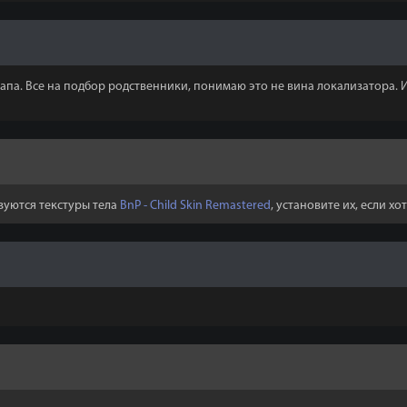
апа. Все на подбор родственники, понимаю это не вина локализатора. 
зуются текстуры тела
BnP - Child Skin Remastered
, установите их, если хо