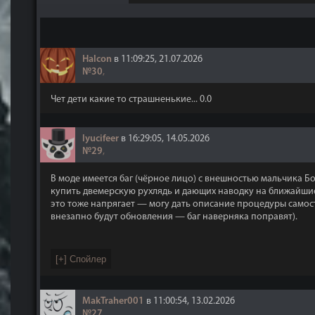
Halcon
в 11:09:25, 21.07.2026
№30
,
Чет дети какие то страшненькие... 0.0
lyucifeer
в 16:29:05, 14.05.2026
№29
,
В моде имеется баг (чёрное лицо) с внешностью мальчика Б
купить двемерскую рухлядь и дающих наводку на ближайшие 
это тоже напрягает — могу дать описание процедуры самостоя
внезапно будут обновления — баг наверняка поправят).
MakTraher001
в 11:00:54, 13.02.2026
№27
,