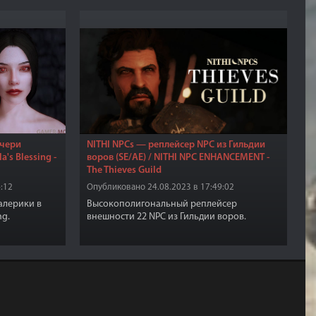
очери
NITHI NPCs — реплейсер NPC из Гильдии
a's Blessing -
воров (SE/AE) / NITHI NPC ENHANCEMENT -
The Thieves Guild
:12
Опубликовано 24.08.2023 в 17:49:02
алерики в
Высокополигональный реплейсер
ng.
внешности 22 NPC из Гильдии воров.