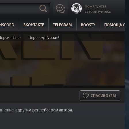
Пожалуйста
авторизуйтесь
DISCORD
ВКОНТАКТЕ
TELEGRAM
BOOSTY
ПОМОЩЬ СА
Версия: final
Перевод: Русский
СПАСИБО (26)
полнение к другим реплейсерам автора.