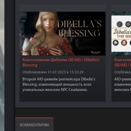
Благословение Дибеллы (SE/AE) / DIbella's
Благосл
Blessing
(SE/AE) / 
Опубликовано 31.07.2023 в 15:33:29
Опубликов
Второй AIO-ремейк реплейсера Dibella's
AIO-ремей
Blessing, изменяющий внешность всех
изменяю
уникальных женских NPC Скайрима.
женских 
и прилег
КОММЕНТАРИИ