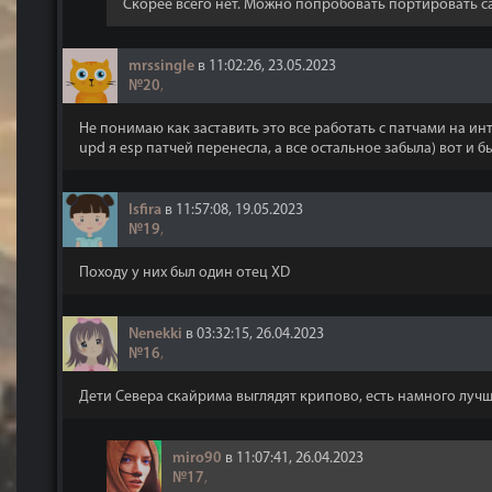
Скорее всего нет. Можно попробовать портировать с
mrssingle
в 11:02:26, 23.05.2023
№20
,
Не понимаю как заставить это все работать с патчами на ин
upd я esp патчей перенесла, а все остальное забыла) вот и 
Isfira
в 11:57:08, 19.05.2023
№19
,
Походу у них был один отец XD
Nenekki
в 03:32:15, 26.04.2023
№16
,
Дети Севера скайрима выглядят крипово, есть намного лучше
miro90
в 11:07:41, 26.04.2023
№17
,