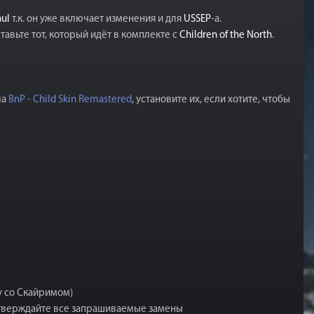
aul
т.к. он уже включает изменения и для
USSEP
-а.
тавьте тот, который идёт в комплекте с
Children of the North
.
ла
BnP - Child Skin Remastered
, установите их, если хотите, чтобы
у со Скайримом)
одтверждайте все запрашиваемые замены