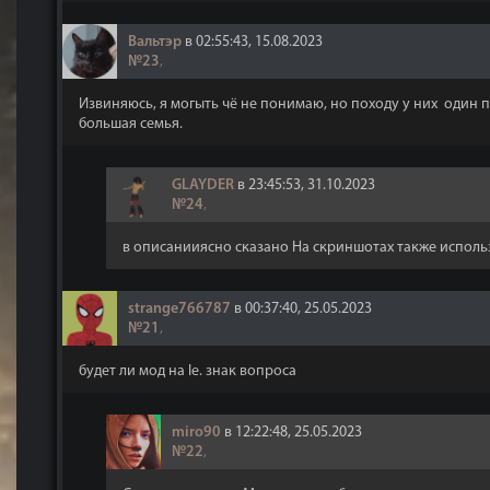
Вальтэр
в 02:55:43, 15.08.2023
№23
,
Извиняюсь, я могыть чё не понимаю, но походу у них один п
большая семья.
GLAYDER
в 23:45:53, 31.10.2023
№24
,
в описанииясно сказано На скриншотах также исполь
strange766787
в 00:37:40, 25.05.2023
№21
,
будет ли мод на le. знак вопроса
miro90
в 12:22:48, 25.05.2023
№22
,