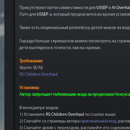
Присутствуют патчи совместимости для
USSEP
и
AI Overha
Патч для
USSEP
-а, который предлагается во время устано
Также есть опциональный реплейсер детей-меров из мо
Гораздо больше скриншотов можно посмотреть на страниц
дети выглядели в точности, как на скринах.
Требования:
Skyrim SE/AE
RS Children Overhaul
Установка:
Автор запрещает публикацию мода за пределами Нексуса, 
В менеджере модов:
1) Установите
RS Children Overhaul
по ссылке выше
2) Скачайте со страницы автора
оригинальный мод
, расп
3) Скачайте архив с переводом, распакуйте его содержи