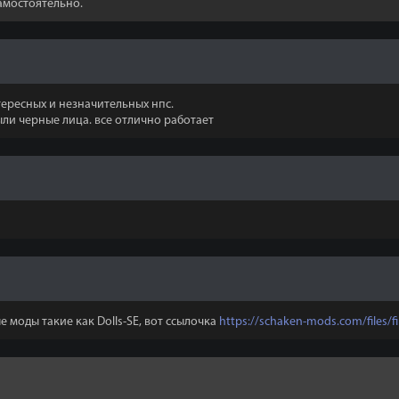
амостоятельно.
тересных и незначительных нпс.
были черные лица. все отлично работает
 моды такие как Dolls-SE, вот ссылочка
https://schaken-mods.com/files/fil