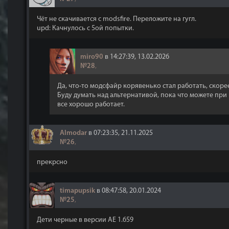
Чёт не скачивается с modsfire. Переложите на гугл.
upd: Качнулось с 5ой попытки.
miro90
в 14:27:39, 13.02.2026
№28
,
Да, что-то модсфайр корявенько стал работать, скоре
Буду думать над альтернативой, пока что можете при
все хорошо работает.
Almodar
в 07:23:35, 21.11.2025
№26
,
прекрсно
timapupsik
в 08:47:58, 20.01.2024
№25
,
Дети черные в версии AE 1.659