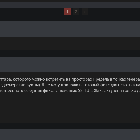
1
2
»
оттара, которого можно встретить на просторах Предела в точках генер
двемерские руины). Я не могу приложить готовый фикс для него, так ка
тельного создания фикса с помощью SSEEdit. Фикс актуален только для т