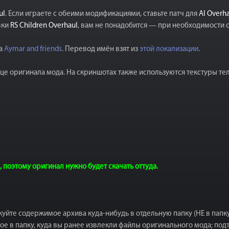
ul
. Если играете с обеими модификациями, ставьте патч для
AI Overh
вки
RS Children Overhaul
, вам не понадобится — при необходимости с
да
Aymar and friends
. Перевод имён взят из
этой локализации
.
е оригинала мода. На скриншотах также используются текстуры те
поэтому оригинал нужно будет скачать оттуда.
акуйте содержимое архива куда-нибудь в отдельную папку (НЕ в папк
мое в папку, куда вы ранее извлекли файлы оригинального мода; п