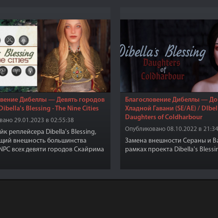
овение Дибеллы — Девять городов
Благословение Дибеллы — Д
Dibella's Blessing - The Nine Cities
Хладной Гавани (SE/AE) / DIbell
Daughters of Coldharbour
ано 29.01.2023 в 02:55:38
Опубликовано 08.10.2022 в 21:34
к реплейсера Dibella's Blessing,
щий внешность большинства
Замена внешности Сераны и В
NPC всех девяти городов Скайрима
рамках проекта Dibella's Blessi
ающих к ним областей.