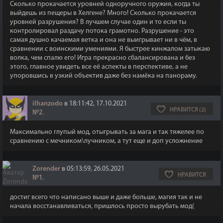
Сколько прокачается уровней одноручного оружия, когда ты
выйдешь из пещеры в Хелгене? Много! Сколько прокачается
уровней разрушения? В лучшем случае один и то если ты
контролировал раздачу потока грамотно. Разрушение - это
самая душно качаемая ветка и она не выигрывает ни в чём, в
сравнении с воинскими умениями. Я быстрее кинжалом затыкаю
волка, чем спалю его! Игра прекрасно сбалансирована и без
этого, главное увидеть все её аспекты в перспективе, а не
упоровшись в узкий объектив даже без намёка на панораму.
ilhanzodo
в 18:11:42, 17.10.2021
НРАВИТСЯ (2)
№2
,
Максимально глупый мод, отыгрывать за мага и так тяжелее по
сравнению с мечником\лучником, а тут еще и доп усложнение
Zorender
в 05:13:59, 26.05.2021
НРАВИТСЯ
№1
,
достиг всего что написано выше и даже больше, магия так и не
начала восстанавливаться, пришлось просто вырубать мод(