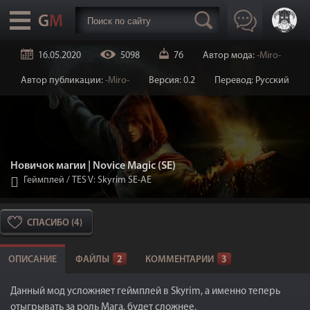
16.05.2020
5098
76
Автор мода:
-Miro-
Автор публикации:
-Miro-
Версия: 0.2
Перевод: Русский
Новичок магии | Novice Magic (SE)
Геймплей
/
TES V: Skyrim SE-AE
СПАСИБО (4)
ОПИСАНИЕ
ФАЙЛЫ
2
КОММЕНТАРИИ
3
Данный мод усложняет геймплей в Skyrim, а именно теперь
отыгрывать за роль Мага, будет сложнее.