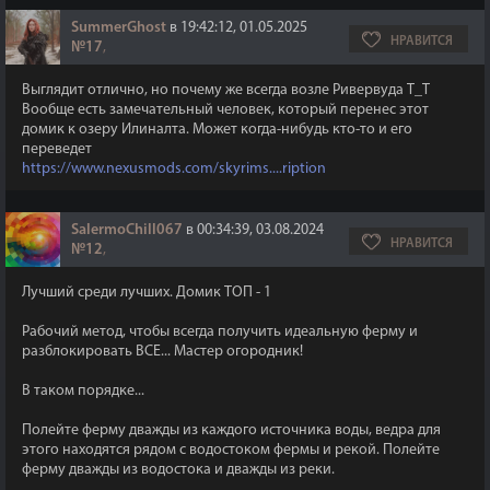
SummerGhost
в 19:42:12, 01.05.2025
НРАВИТСЯ
№17
,
Выглядит отлично, но почему же всегда возле Ривервуда Т_Т
Вообще есть замечательный человек, который перенес этот
домик к озеру Илиналта. Может когда-нибудь кто-то и его
переведет
https://www.nexusmods.com/skyrims....ription
SalermoChill067
в 00:34:39, 03.08.2024
НРАВИТСЯ
№12
,
Лучший среди лучших. Домик ТОП - 1
Рабочий метод, чтобы всегда получить идеальную ферму и
разблокировать ВСЕ... Мастер огородник!
В таком порядке...
Полейте ферму дважды из каждого источника воды, ведра для
этого находятся рядом с водостоком фермы и рекой. Полейте
ферму дважды из водостока и дважды из реки.