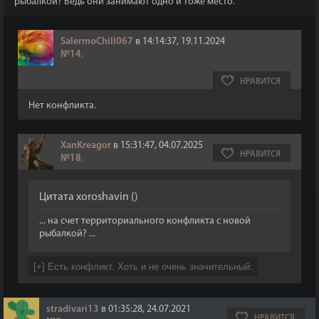
рыбалкой? Ведь они занимают одно и тоже место.
SalermoChill067
в 14:14:37, 19.11.2024
№14
,
НРАВИТСЯ
Нет конфликта.
XanKreagor
в 15:31:47, 04.07.2025
НРАВИТСЯ
№18
,
Цитата
xoroshavin
(
)
... на счет территориального конфликта с новой
рыбалкой? ...
stradivari13
в 01:35:28, 24.07.2021
НРАВИТСЯ