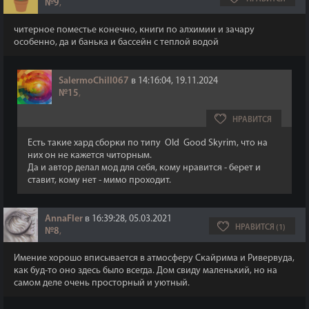
№9
,
читерное поместье конечно, книги по алхимии и зачару
особенно, да и банька и бассейн с теплой водой
SalermoChill067
в 14:16:04, 19.11.2024
№15
,
НРАВИТСЯ
Есть такие хард сборки по типу Old Good Skyrim, что на
них он не кажется читорным.
Да и автор делал мод для себя, кому нравится - берет и
ставит, кому нет - мимо проходит.
AnnaFler
в 16:39:28, 05.03.2021
НРАВИТСЯ (1)
№8
,
Имение хорошо вписывается в атмосферу Скайрима и Ривервуда,
как буд-то оно здесь было всегда. Дом свиду маленький, но на
самом деле очень просторный и уютный.