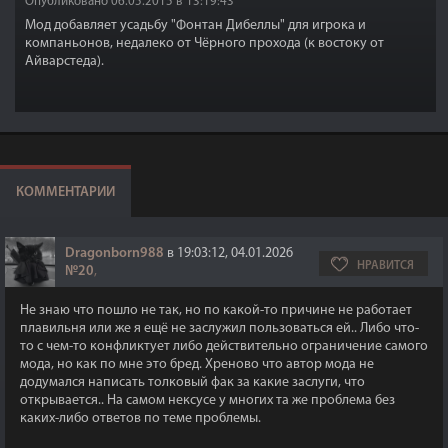
Опубликовано 06.05.2015 в 13:19:43
Мод добавляет усадьбу "Фонтан Дибеллы" для игрока и
компаньонов, недалеко от Чёрного прохода (к востоку от
Айварстеда).
КОММЕНТАРИИ
Dragonborn988
в 19:03:12, 04.01.2026
НРАВИТСЯ
№20
,
Не знаю что пошло не так, но по какой-то причине не работает
плавильня или же я ещё не заслужил пользоваться ей.. Либо что-
то с чем-то конфликтует либо действительно ограничение самого
мода, но как по мне это бред. Хреново что автор мода не
додумался написать толковый фак за какие заслуги, что
открывается.. На самом нексусе у многих та же проблема без
каких-либо ответов по теме проблемы.