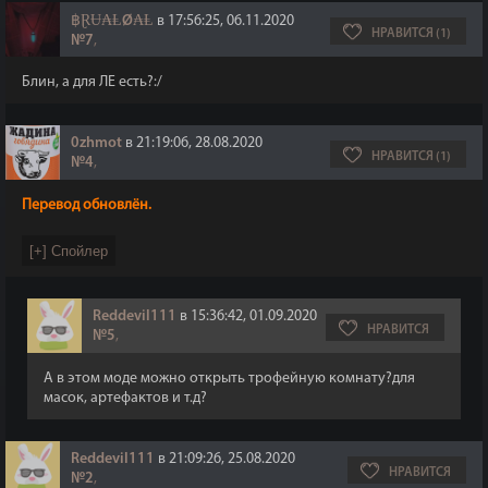
฿ⱤɄ₳ⱠØ₳Ⱡ
в 17:56:25, 06.11.2020
НРАВИТСЯ (1)
№7
,
Блин, а для ЛЕ есть?:/
0zhmot
в 21:19:06, 28.08.2020
НРАВИТСЯ (1)
№4
,
Перевод обновлён.
Reddevil111
в 15:36:42, 01.09.2020
НРАВИТСЯ
№5
,
А в этом моде можно открыть трофейную комнату?для
масок, артефактов и т.д?
Reddevil111
в 21:09:26, 25.08.2020
НРАВИТСЯ
№2
,