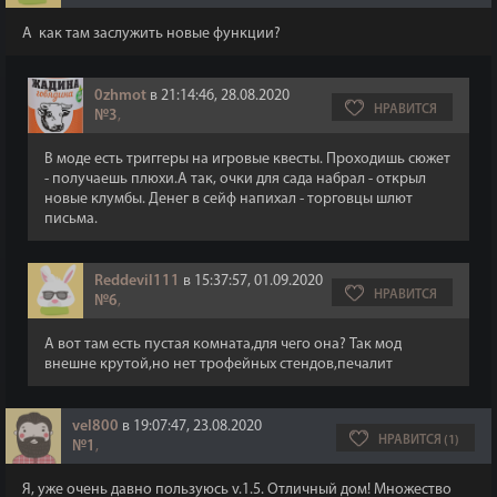
А как там заслужить новые функции?
0zhmot
в 21:14:46, 28.08.2020
НРАВИТСЯ
№3
,
В моде есть триггеры на игровые квесты. Проходишь сюжет
- получаешь плюхи.А так, очки для сада набрал - открыл
новые клумбы. Денег в сейф напихал - торговцы шлют
письма.
Reddevil111
в 15:37:57, 01.09.2020
НРАВИТСЯ
№6
,
А вот там есть пустая комната,для чего она? Так мод
внешне крутой,но нет трофейных стендов,печалит
vel800
в 19:07:47, 23.08.2020
НРАВИТСЯ (1)
№1
,
Я, уже очень давно пользуюсь v.1.5. Отличный дом! Множество