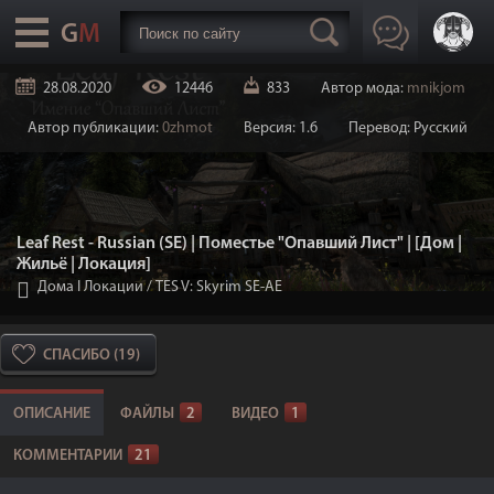
28.08.2020
12446
833
Автор мода:
mnikjom
Автор публикации:
0zhmot
Версия: 1.6
Перевод: Русский
Leaf Rest - Russian (SE) | Поместье "Опавший Лист" | [Дом |
Жильё | Локация]
Дома I Локации
/
TES V: Skyrim SE-AE
СПАСИБО (19)
ОПИСАНИЕ
ФАЙЛЫ
2
ВИДЕО
1
КОММЕНТАРИИ
21