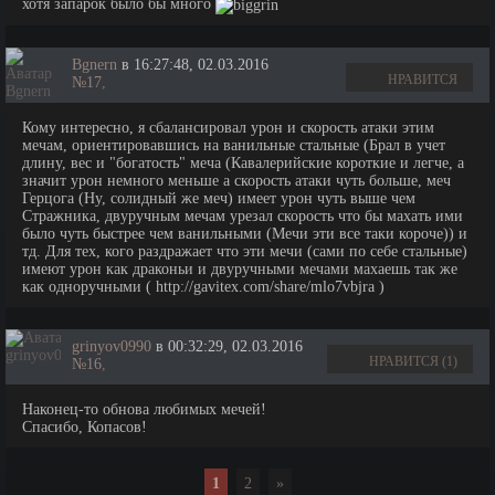
хотя запарок было бы много
Bgnern
в 16:27:48, 02.03.2016
НРАВИТСЯ
№17
,
Кому интересно, я сбалансировал урон и скорость атаки этим
мечам, ориентировавшись на ванильные стальные (Брал в учет
длину, вес и "богатость" меча (Кавалерийские короткие и легче, а
значит урон немного меньше а скорость атаки чуть больше, меч
Герцога (Ну, солидный же меч) имеет урон чуть выше чем
Стражника, двуручным мечам урезал скорость что бы махать ими
было чуть быстрее чем ванильными (Мечи эти все таки короче)) и
тд. Для тех, кого раздражает что эти мечи (сами по себе стальные)
имеют урон как драконьи и двуручными мечами махаешь так же
как одноручными ( http://gavitex.com/share/mlo7vbjra )
grinyov0990
в 00:32:29, 02.03.2016
НРАВИТСЯ (1)
№16
,
Наконец-то обнова любимых мечей!
Спасибо, Копасов!
1
2
»