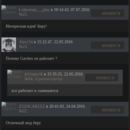
Linkorrian___play
в 10:14:43, 07.07.2016
НРАВИТСЯ
№25
,
Интересная идея! Беру!
Alex134
в 15:22:47, 22.05.2016
НРАВИТСЯ
№23
,
Почему Gavitex не работает ?
k©קaso√®
в 15:35:25, 22.05.2016
НРАВИТСЯ
№24
, Администратор
все работает и скачивается
ZZZSCARZZZ
в 20:41:03, 24.04.2016
НРАВИТСЯ
№22
,
Отличный мод беру