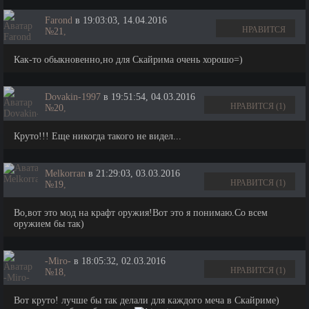
Farond
в 19:03:03, 14.04.2016
НРАВИТСЯ
№21
,
Как-то обыкновенно,но для Скайрима очень хорошо=)
Dovakin-1997
в 19:51:54, 04.03.2016
НРАВИТСЯ (1)
№20
,
Круто!!! Еще никогда такого не видел...
Melkorran
в 21:29:03, 03.03.2016
НРАВИТСЯ (1)
№19
,
Во,вот это мод на крафт оружия!Вот это я понимаю.Со всем
оружием бы так)
-Miro-
в 18:05:32, 02.03.2016
НРАВИТСЯ (1)
№18
,
Вот круто! лучше бы так делали для каждого меча в Скайриме)