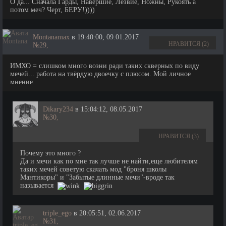
О да... Сначала Гарды, Навершие, Лезвие, Ножны, Рукоять а
потом меч? Черт, БЕРУ!))))
Montanamax
в 19:40:00, 09.01.2017
НРАВИТСЯ (2)
№29
,
ИМХО = слишком много возни ради таких скверных по виду
мечей... работа на твёрдую двоечку с плюсом. Мой личное
мнение.
Dikary234
в 15:04:12, 08.05.2017
№30
,
НРАВИТСЯ (3)
Почему это много ?
Да и мечи как по мне так лучше не найти,еще любителям
таких мечей советую скачать мод "броня школы
Мантикоры" и "Забытые длинные мечи"-вроде так
называется
triple_ego
в 20:05:51, 02.06.2017
№31
,