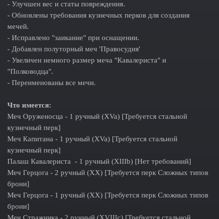
- Улучшен вес и статы повреждения.
- Обновлены требования кузнечных перков для создания
мечей.
- Исправлено "заикание" при оснащении.
- Добавлен полуторный меч 'Правосудия'
- Увеличен немного размер меча "Кавалериста" и
"Полководца".
- Переименованы все мечи.
Что имеется:
Меч Оруженосца - 1 ручный (XVa) [Требуется стальной
кузнечный перк]
Меч Капитана - 1 ручный (XVa) [Требуется стальной
кузнечный перк]
Палаш Кавалериста - 1 ручный (XIIIb) [Нет требований]
Меч Герцога - 2 ручный (XX) [Требуется перк Сложных типов
брони]
Меч Герцога - 1 ручный (XX) [Требуется перк Сложных типов
брони]
Меч Стражника - 2 ручный (XVIIIc) [Требуется стальной