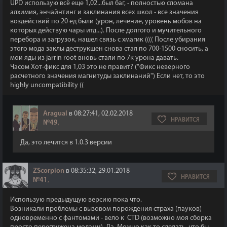
UPD использую всё еще 1,02...был баг, - полностью сломана
алхимия, энчайнтинг и заклинания всех школ - все значения
воздействий по 20 ед были (урон, лечение, уровень мобов на
которых действую чары итд...). После долгого и мучительного
перебора и загрузок, нашел связь с хмагик (((( После убирания
этого мода заклы деструкшен снова стал по 700-1500 сносить, а
мои яды из jarrin root вновь стали по 7к урона давать.
Часом Хот-фикс для 1,03 это не правит? ("Фикс неверного
расчетного значения магнитуды заклинаний") Если нет, то это
highly uncompatibility ((
Aragual
в 08:27:41, 02.02.2018
НРАВИТСЯ
№49
,
Да, это лечится в 1.0.3 версии
ZScorpion
в 08:35:32, 29.01.2018
НРАВИТСЯ
№41
,
Использую предыдущую версию пока что.
Возникали проблемы с вызовом порождения страха (пауков)
одновременно с фантомами - вело к CTD (возможно моя сборка