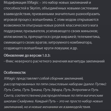
Модификация XMagic – это набор новых заклинаний и
способностей в Skyrim, объединённых новыми системами
взаимодействия, призванными значительно разнообразить
игровой процесс волшебника. С этим модом открываются
возможности отыгрыша новых ролей: классического мага
поддержки; призывателя, усиливающего своих миньонов;
иллюзиониста, прячущегося среди миражей; телекинетика,
сминающего своих врагов; хитроумного комбинатора,
создающего волшебные круги-ловушки; и др.
Обновление до версии 1.0.3:
- Фикс неверного расчетного значения магнитуды заклинаний
Особенности:
XMagic представляет собой сборник заклинаний,
рассортированных по пяти смысловым наборам (далее Путям):
Путь Силы, Путь Тумана, Путь Эфира, Путь Энтропии и Путь
Света, соответственно распределённым по пяти магическим
школам Скайрима. Каждый Путь – это не просто набор новых
заклинаний, но и новые механики их взаимодействия.