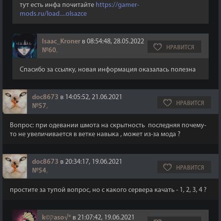
тут есть инфа почитайте
https://gamer-
mods.ru/load....olsazce
Isaac_Kroner
в 08:54:48, 28.05.2022
НРАВИТСЯ
№60
,
Спасибо за ссылку, новая информация оказалась полезна
doc8673
в 14:05:52, 21.06.2021
НРАВИТСЯ
№57
,
Вопрос: при одевании шмота на скрытность последняя почему-
то не увеличивается в ветке навыка , может из-за мода ?
doc8673
в 20:34:17, 19.06.2021
НРАВИТСЯ
№54
,
простите за тупой вопрос, но с какого сервера качать - 1, 2, 3, 4 ?
k©קaso√®
в 21:07:42, 19.06.2021