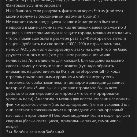
просто перегружена модами). Да, Можно как то сделать, что бы
Фантомов SOS игнорировал?
Из забавного, если раздевать фантомов через Estrus (undress)
можно получить бесконечный источник брони)))
Не хватает самонаводящихся заклятий: например быстро и
недорого в мане самонить мелких летающих змеев скажем по 3
шт (как в квесте ока магнуса и защите города, можно их отскалить
что бы поменьше были в размере раза в 3-4) которые бы летели
на цель (добавить им скорости +100/+200) и взрывались там,
нанося АОЕ урон или одноразовую атаку на цель (чтоб не было
дружественного огня) [это для школ разрушения и/или
колдовства /или отдельно для каждой]. Для колдовства можно
сделать замену с отпугивание нежити (тут надо обратить
внимание, на действие мода KG_nomoretopowerfull - > когда
играешь с выровненными уровнями мобов к игроку есть
проблемы со срабатыванием, и там версии заклядий давались
которые были х5 или выше к уровню игрока что бы на всех
работало гарантировано или просто что бы игнорировался
уровень цели). Аналогично можно для восстановления самонить
фей которые бы лечили (так же одноразово (т.е. выпускаешь 3 шт,
они влетают в союзника лечат и пропадают~т.е. одноразовый
каст хила и пропадали)) Неплохие модельки были в моде про фей
скарима (белые светящиеся, прикольные такие, самонились
везде)
З.ы. Вообще ваш мод Забавный.