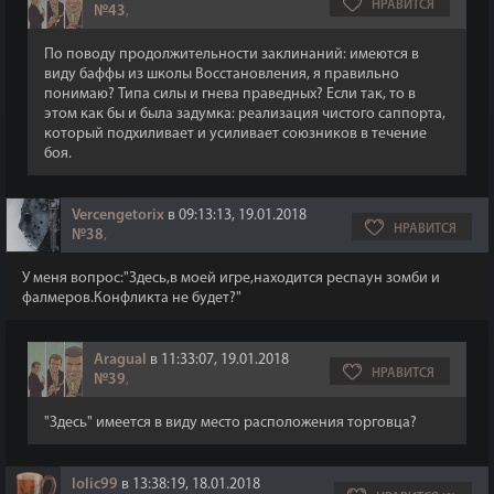
НРАВИТСЯ
№43
,
По поводу продолжительности заклинаний: имеются в
виду баффы из школы Восстановления, я правильно
понимаю? Типа силы и гнева праведных? Если так, то в
этом как бы и была задумка: реализация чистого саппорта,
который подхиливает и усиливает союзников в течение
боя.
Vercengetorix
в 09:13:13, 19.01.2018
НРАВИТСЯ
№38
,
У меня вопрос:"Здесь,в моей игре,находится респаун зомби и
фалмеров.Конфликта не будет?"
Aragual
в 11:33:07, 19.01.2018
НРАВИТСЯ
№39
,
"Здесь" имеется в виду место расположения торговца?
lolic99
в 13:38:19, 18.01.2018