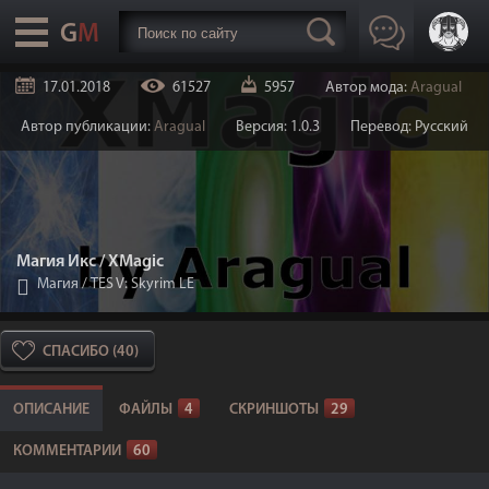
17.01.2018
61527
5957
Автор мода:
Aragual
Автор публикации:
Aragual
Версия: 1.0.3
Перевод: Русский
Магия Икс / XMagic
Магия
/
TES V: Skyrim LE
СПАСИБО (40)
ОПИСАНИЕ
ФАЙЛЫ
4
СКРИНШОТЫ
29
КОММЕНТАРИИ
60