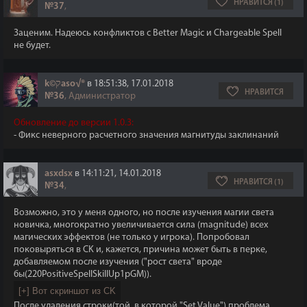
НРАВИТСЯ (1)
№37
,
Заценим. Надеюсь конфликтов с Better Magic и Chargeable Spell
не будет.
k©קaso√®
в 18:51:38, 17.01.2018
НРАВИТСЯ
№36
, Администратор
Обновление до версии 1.0.3:
- Фикс неверного расчетного значения магнитуды заклинаний
asxdsx
в 14:11:21, 14.01.2018
НРАВИТСЯ (1)
№34
,
Возможно, это у меня одного, но после изучения магии света
новичка, многократно увеличивается сила (magnitude) всех
магических эффектов (не только у игрока). Попробовал
поковыряться в CK и, кажется, причина может быть в перке,
добавляемом после изучения ("рост света" вроде
бы(220PositiveSpellSkillUp1pGM)).
После удаления строки(той, в которой "Set Value") проблема