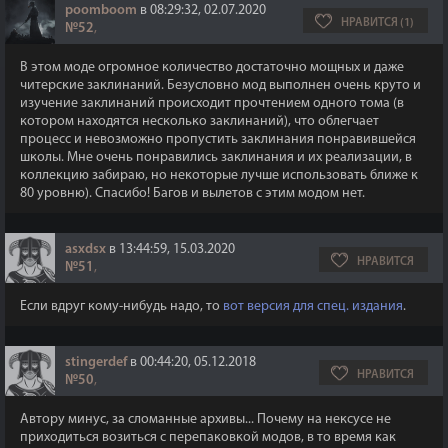
poomboom
в 08:29:32, 02.07.2020
НРАВИТСЯ (1)
№52
,
В этом моде огромное количество достаточно мощных и даже
читерские заклинаний. Безусловно мод выполнен очень круто и
изучение заклинаний происходит прочтением одного тома (в
котором находятся несколько заклинаний), что облегчает
процесс и невозможно пропустить заклинания понравившейся
школы. Мне очень понравились заклинания и их реализации, в
коллекцию забираю, но некоторые лучше использовать ближе к
80 уровню). Спасибо! Багов и вылетов с этим модом нет.
asxdsx
в 13:44:59, 15.03.2020
НРАВИТСЯ
№51
,
Если вдруг кому-нибудь надо, то
вот версия для спец. издания
.
stingerdef
в 00:44:20, 05.12.2018
НРАВИТСЯ
№50
,
Автору минус, за сломанные архивы... Почему на нексусе не
приходиться возиться с перепаковкой модов, в то время как