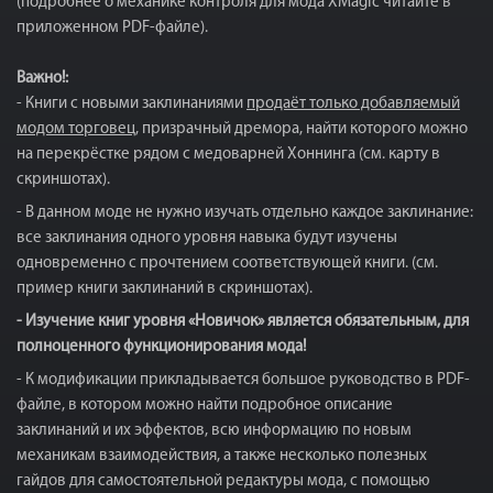
(подробнее о механике контроля для мода XMagic читайте в
приложенном PDF-файле).
Важно!:
- Книги с новыми заклинаниями
продаёт только добавляемый
модом торговец
, призрачный дремора, найти которого можно
на перекрёстке рядом с медоварней Хоннинга (см. карту в
скриншотах).
- В данном моде не нужно изучать отдельно каждое заклинание:
все заклинания одного уровня навыка будут изучены
одновременно с прочтением соответствующей книги. (см.
пример книги заклинаний в скриншотах).
- Изучение книг уровня «Новичок» является обязательным, для
полноценного функционирования мода!
- К модификации прикладывается большое руководство в PDF-
файле, в котором можно найти подробное описание
заклинаний и их эффектов, всю информацию по новым
механикам взаимодействия, а также несколько полезных
гайдов для самостоятельной редактуры мода, с помощью