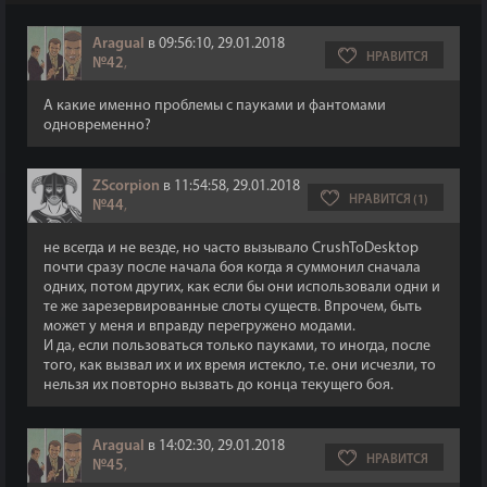
Aragual
в 09:56:10, 29.01.2018
НРАВИТСЯ
№42
,
А какие именно проблемы с пауками и фантомами
одновременно?
ZScorpion
в 11:54:58, 29.01.2018
НРАВИТСЯ (1)
№44
,
не всегда и не везде, но часто вызывало CrushToDesktop
почти сразу после начала боя когда я суммонил сначала
одних, потом других, как если бы они использовали одни и
те же зарезервированные слоты существ. Впрочем, быть
может у меня и вправду перегружено модами.
И да, если пользоваться только пауками, то иногда, после
того, как вызвал их и их время истекло, т.е. они исчезли, то
нельзя их повторно вызвать до конца текущего боя.
Aragual
в 14:02:30, 29.01.2018
НРАВИТСЯ
№45
,