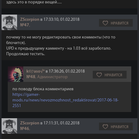
здесь это в порядке вещей.....
ZScorpion
в 17:33:10, 01.02.2018
НРАВИТСЯ
№47
,
почему то не могу редактировать свои комменты (что то
блочится).
UPD к предыдущему камменту - на 1.03 всё заработало.
Продолжаю тестить.
k©קaso√®
в 17:36:26, 01.02.2018
НРАВИТСЯ
№48
, Администратор
по поводу блока комментариев
https://gamer-
mods.ru/news/nevozmozhnost_redaktirovat/2017-06-18-
2551
ZScorpion
в 17:11:31, 01.02.2018
НРАВИТСЯ
№46
,