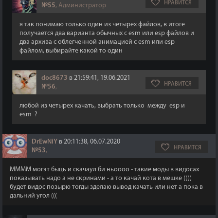
НРАВИТСЯ
№55
, Администратор
я так понимаю только один из четырех файлов, в итоге
получается два варианта обычных с esm или esp файлов и
два архива с облегченной анимацией с esm или esp
файлом, выбирайте какой то один
doc8673
в 21:59:41, 19.06.2021
НРАВИТСЯ
№56
,
любой из четырех качать, выбрать только между esp и
esm ?
DrEwNiY
в 20:11:38, 06.07.2020
НРАВИТСЯ
№53
,
ММММ могэт быць и скачаул би ньоооо - такие моды в видосах
показывать надо а не скринами - а то качай кота в мешке ((((
будет видос позырю тогды зделаю вывод качать или нет а пока в
дальний угол (((