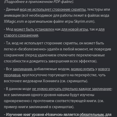
(Подробнее в приложенном PDF-файле).
- Данный
мод не использует сторонние скрипты
, текстуры или
анимации (всё необходимое для работы лежит в файлах мода
XMagic.esm и оригинальном файле игры Skyrim.esm).
- Мод
может быть установлен
как
для новой игры
, так и
для
старого сохранения
.
- Т.к. мод не использует сторонние скрипты, он может быть
легко и «безболезненно» удалён в любой момент, не повредив
сохранение (перед удалением отключите переключаемые
способности и дождитесь завершения всех эффектов).
- Все
заклинания
, добавляемые модом,
можно купить
у
нового
продавца
, круглосуточно торгующего на перекрёстке, чуть
восточнее медоварни Хоннинга (см. скриншоты).
- В данном моде
не нужно изучать отдельно каждое заклинание
:
все заклинания одного уровня навыка будут изучены
одновременно с прочтением соответствующей книги. (см.
пример книги заклинаний в скриншотах).
- Изучение книг уровня «Новичок» является
обязательным
, для