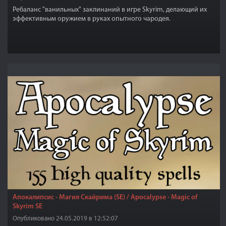
Ребаланс "ванильных" заклинаний в игре Skyrim, делающий их
эффективным оружием в руках опытного чародея.
Апокалипсис - Магия Скайрима (SE) / Apocalypse - Magic of
Skyrim SE
Опубликовано 24.05.2019 в 12:52:07