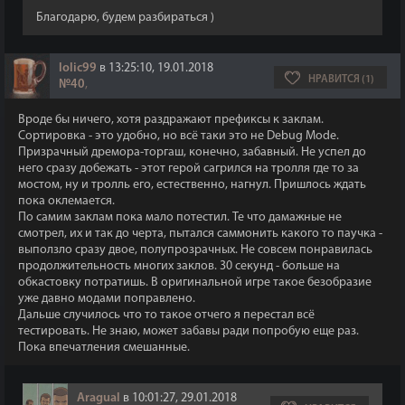
Благодарю, будем разбираться )
lolic99
в 13:25:10, 19.01.2018
НРАВИТСЯ (1)
№40
,
Вроде бы ничего, хотя раздражают префиксы к заклам.
Сортировка - это удобно, но всё таки это не Debug Mode.
Призрачный дремора-торгаш, конечно, забавный. Не успел до
него сразу добежать - этот герой сагрился на тролля где то за
мостом, ну и тролль его, естественно, нагнул. Пришлось ждать
пока оклемается.
По самим заклам пока мало потестил. Те что дамажные не
смотрел, их и так до черта, пытался саммонить какого то паучка -
выползло сразу двое, полупрозрачных. Не совсем понравилась
продолжительность многих заклов. 30 секунд - больше на
обкастовку потратишь. В оригинальной игре такое безобразие
уже давно модами поправлено.
Дальше случилось что то такое отчего я перестал всё
тестировать. Не знаю, может забавы ради попробую еще раз.
Пока впечатления смешанные.
Aragual
в 10:01:27, 29.01.2018