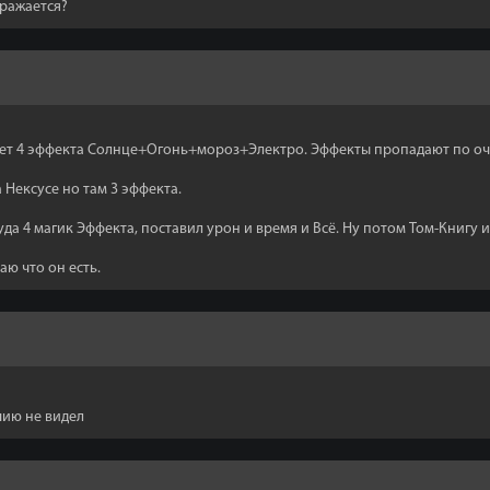
бражается?
тает 4 эффекта Солнце+Огонь+мороз+Электро. Эффекты пропадают по о
а Нексусе но там 3 эффекта.
да 4 магик Эффекта, поставил урон и время и Всё. Ну потом Том-Книгу и
аю что он есть.
чию не видел