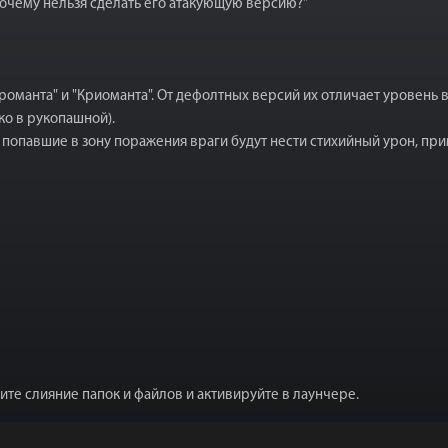
почему нельзя сделать его атакующую версию?"
ктроманта" и "Криоманта". От дефолтных версий их отличает уровень
ко в рукопашной).
 попавшие в зону поражения враги будут нести стихийный урон, при
дите слияние папок и файлов и активируйте в лаунчере.