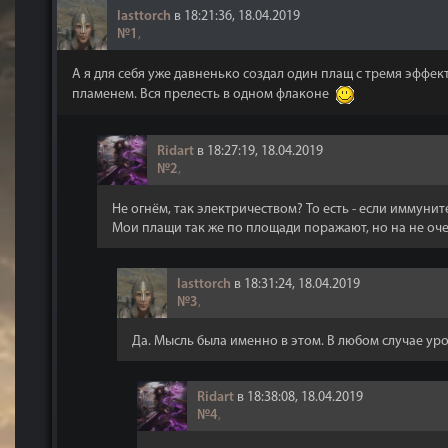
lasttorch
в 18:21:36, 18.04.2019
№1
,
А я для себя уже давненько создал один плащ с тремя эфф
пламенем. Вся прелесть в одном флаконе
Ridart
в 18:27:19, 18.04.2019
№2
,
Не огнём, так электричеством? То есть - если иммунит
Мои плащи так же по площади поражают, но на не оч
lasttorch
в 18:31:24, 18.04.2019
№3
,
Да. Мысль была именно в этом. В любом случае уро
Ridart
в 18:38:08, 18.04.2019
№4
,