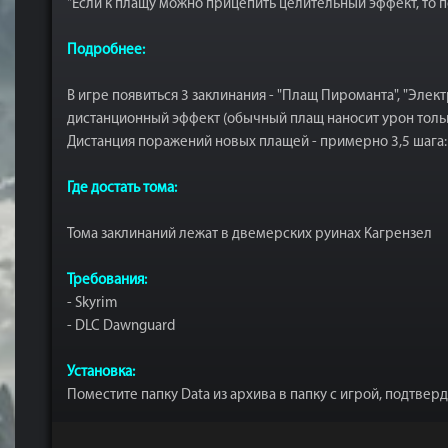
"Если к плащу можно прицепить целительный эффект, то 
Подробнее:
В игре появиться 3 заклинания - "Плащ Пироманта", "Эле
дистанционный эффект (обычный плащ наносит урон толь
Дистанция поражений новых плащей - примерно 3,5 шага:
Где достать тома:
Тома заклинаний лежат в двемерских руинах Кагрензел
Требования:
- Skyrim
- DLC Dawnguard
Установка:
Поместите папку Data из архива в папку с игрой, подтвер