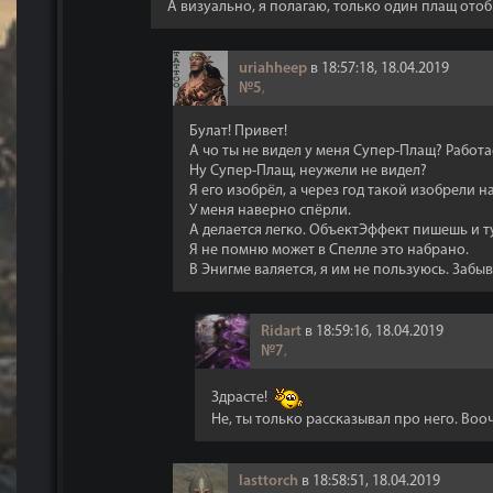
А визуально, я полагаю, только один плащ ото
uriahheep
в 18:57:18, 18.04.2019
№5
,
Булат! Привет!
А чо ты не видел у меня Супер-Плащ? Рабо
Ну Супер-Плащ, неужели не видел?
Я его изобрёл, а через год такой изобрели н
У меня наверно спёрли.
А делается легко. ОбъектЭффект пишешь и ту
Я не помню может в Спелле это набрано.
В Энигме валяется, я им не пользуюсь. Забыв
Ridart
в 18:59:16, 18.04.2019
№7
,
Здрасте!
Не, ты только рассказывал про него. Воо
lasttorch
в 18:58:51, 18.04.2019