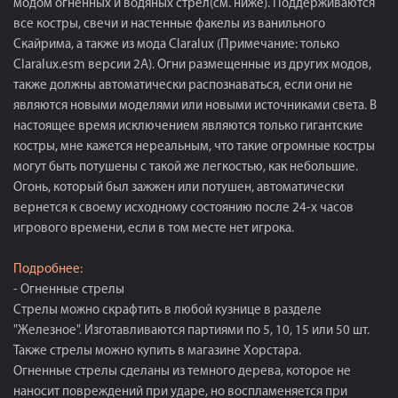
модом огненных и водяных стрел(см. ниже). Поддерживаются
все костры, свечи и настенные факелы из ванильного
Скайрима, а также из мода Claralux (Примечание: только
Claralux.esm версии 2А). Огни размещенные из других модов,
также должны автоматически распознаваться, если они не
являются новыми моделями или новыми источниками света. В
настоящее время исключением являются только гигантские
костры, мне кажется нереальным, что такие огромные костры
могут быть потушены с такой же легкостью, как небольшие.
Огонь, который был зажжен или потушен, автоматически
вернется к своему исходному состоянию после 24-х часов
игрового времени, если в том месте нет игрока.
Подробнее:
- Огненные стрелы
Стрелы можно скрафтить в любой кузнице в разделе
"Железное". Изготавливаются партиями по 5, 10, 15 или 50 шт.
Также стрелы можно купить в магазине Хорстара.
Огненные стрелы сделаны из темного дерева, которое не
наносит повреждений при ударе, но воспламеняется при