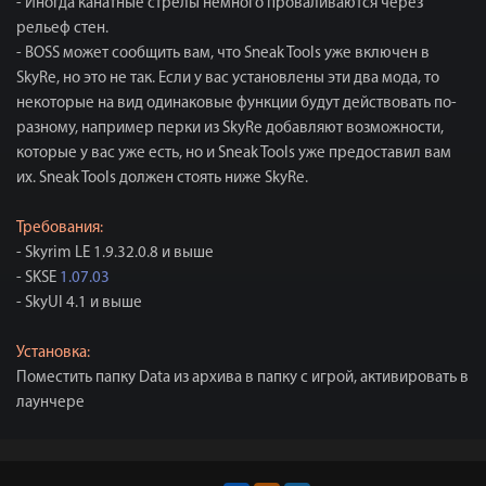
- Иногда канатные стрелы немного проваливаются через
рельеф стен.
- BOSS может сообщить вам, что Sneak Tools уже включен в
SkyRe, но это не так. Если у вас установлены эти два мода, то
некоторые на вид одинаковые функции будут действовать по-
разному, например перки из SkyRe добавляют возможности,
которые у вас уже есть, но и Sneak Tools уже предоставил вам
их. Sneak Tools должен стоять ниже SkyRe.
Требования:
- Skyrim LE 1.9.32.0.8 и выше
- SKSE
1.07.03
- SkyUI 4.1 и выше
Установка:
Поместить папку Data из архива в папку с игрой, активировать в
лаунчере