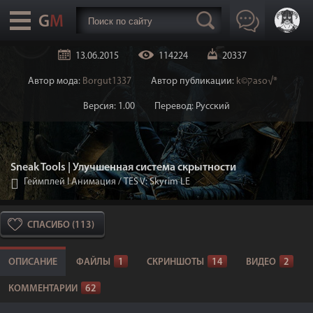
13.06.2015
114224
20337
Автор мода:
Borgut1337
Автор публикации:
k©קaso√®
Версия: 1.00
Перевод: Русский
Sneak Tools | Улучшенная система скрытности
Геймплей I Анимация
/
TES V: Skyrim LE
СПАСИБО (113)
ОПИСАНИЕ
ФАЙЛЫ
1
СКРИНШОТЫ
14
ВИДЕО
2
КОММЕНТАРИИ
62