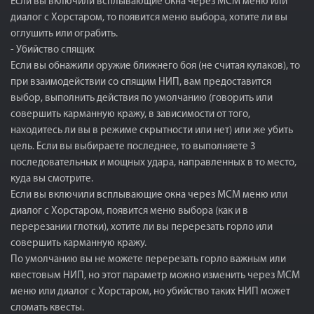
Если вы включили всплывающие окна через МСМ меню или
диалог с Хорстаром, то появится меню выбора, хотите ли вы
оглушить или ограбить.
- Убийство спящих
Если вы обнажили оружие ближнего боя (не считая кулаков), то
при взаимодействии со спящим НИП, вам предоставится
выбор, выполнить действия по умолчанию (говорить или
совершить карманную кражу, в зависимости от того,
находитесь ли вы в режиме скрытности или нет) или же убить
цель. Если вы выбираете последнее, то выполняете 3
последовательных и мощных удара, направленных в то место,
куда вы смотрите.
Если вы включили всплывающие окна через МСМ меню или
диалог с Хорстаром, появится меню выбора (как и в
перерезании глотки), хотите ли вы перерезать горло или
совершить карманную кражу.
По умолчанию вы не можете перерезать горло важным или
квестовым НИП, но этот параметр можно изменить через МСМ
меню или диалог с Хорстаром, но убийство таких НИП может
сломать квесты.