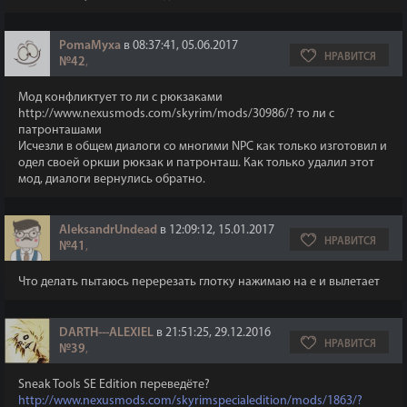
PomaMyxa
в 08:37:41, 05.06.2017
НРАВИТСЯ
№42
,
Мод конфликтует то ли с рюкзаками
http://www.nexusmods.com/skyrim/mods/30986/? то ли с
патронташами
Исчезли в общем диалоги со многими NPC как только изготовил и
одел своей оркши рюкзак и патронташ. Как только удалил этот
мод, диалоги вернулись обратно.
AleksandrUndead
в 12:09:12, 15.01.2017
НРАВИТСЯ
№41
,
Что делать пытаюсь перерезать глотку нажимаю на е и вылетает
DARTH---ALEXIEL
в 21:51:25, 29.12.2016
НРАВИТСЯ
№39
,
Sneak Tools SE Edition переведёте?
http://www.nexusmods.com/skyrimspecialedition/mods/1863/?