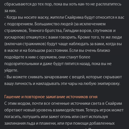
сбрасываются до тех пор, пока вы хоть как-то не расплатитесь
за них.
- Когда вы носите маску, жители Скайрима будут относится к вас
с подозрением. Большинство людей (за исключением
стражников, Темного братства, Гильдии воров, спутников и
хускарлов) откажутся с вами говорить. Кроме того, те же люди
(включая стражников) будут чаще наблюдать за вами, когда вы
в маске и на большом расстоянии. Если вы очень близко
подойдете к ним с оружием, они станут более
подозрительными и даже будут пятится назад, пока вы не
уйдете.
- Вы можете снимать зачарование с вещей, которые скрывают
вашу личность и накладывать эти чары на любую экипировку.
Гашение и повторное зажигание источников огня
С этим модом, почти все огненные источники света в Скайрим
обретают новый уровень взаимодействия. Теперь игрок может
погасить, потушить или зажег огонь или свет используя
заклинания льда и пламени, или при помощи добавленных