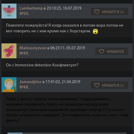
Lambertemp
в 23:10:25, 16.07.2019
НРАВИТСЯ (1)
№50
,
Помогите пожалуйста! Я когда оказался в логове вора потом не
мог говорить не с кем кроме как с Хорстаром.
Malinoviyzvon
в 06:23:11, 05.07.2019
НРАВИТСЯ
№49
,
Он с Immersive detection Конфликтует?
Jumandjilos
в 17:41:02, 21.04.2019
НРАВИТСЯ (1)
№48
,
Ребят, у меня у одного такая проблема: "подкрадываюсь,
нажимаю перерезать горло, но анимация перерезания
начинается с большой задержкой, проходит секунд 5-7 и только
потом начинается анимация". Это нормально, если нет, что с этим
делать?