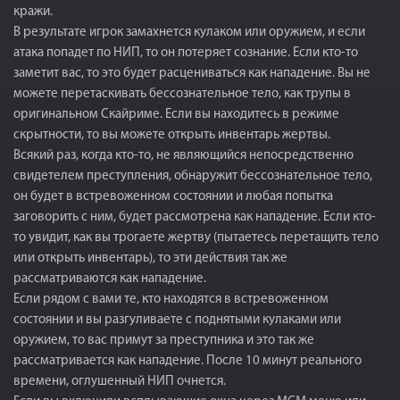
кражи.
В результате игрок замахнется кулаком или оружием, и если
атака попадет по НИП, то он потеряет сознание. Если кто-то
заметит вас, то это будет расцениваться как нападение. Вы не
можете перетаскивать бессознательное тело, как трупы в
оригинальном Скайриме. Если вы находитесь в режиме
скрытности, то вы можете открыть инвентарь жертвы.
Всякий раз, когда кто-то, не являющийся непосредственно
свидетелем преступления, обнаружит бессознательное тело,
он будет в встревоженном состоянии и любая попытка
заговорить с ним, будет рассмотрена как нападение. Если кто-
то увидит, как вы трогаете жертву (пытаетесь перетащить тело
или открыть инвентарь), то эти действия так же
рассматриваются как нападение.
Если рядом с вами те, кто находятся в встревоженном
состоянии и вы разгуливаете с поднятыми кулаками или
оружием, то вас примут за преступника и это так же
рассматривается как нападение. После 10 минут реального
времени, оглушенный НИП очнется.