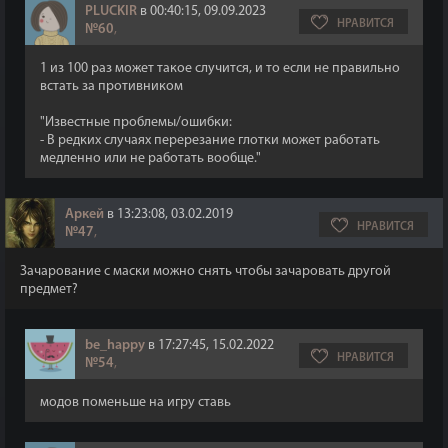
PLUCKIR
в 00:40:15, 09.09.2023
НРАВИТСЯ
№60
,
1 из 100 раз может такое случится, и то если не правильно
встать за противником
"Известные проблемы/ошибки:
- В редких случаях перерезание глотки может работать
медленно или не работать вообще."
Аркей
в 13:23:08, 03.02.2019
НРАВИТСЯ
№47
,
Зачарование с маски можно снять чтобы зачаровать другой
предмет?
be_happy
в 17:27:45, 15.02.2022
НРАВИТСЯ
№54
,
модов поменьше на игру ставь