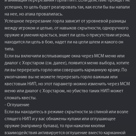
и анимация перерезания горла НИП. Если действие пройдет не
успешно, то цель будет реагировать так, как если бы вы напали
на нее, но атака провалилась.
Успешное перерезание горла зависит от уровневой разницы
между игроком и целью, от навыков скрытности, одноручного
оружие и умения красться, знает ли цель о присутствии игрока,
находится ли цель в бою, надет ли на цели шлем и какого он
типа.
Если вы включили всплывающие окна через МСМ меню или
диалог с Хорстаром (см. далее), появится меню выбора, хотите
ли вы перерезать горло или совершить карманную кражу. По
умолчанию вы не можете перерезать горло важным или
квестовым НИП, но этот параметр можно изменить через МСМ
меню или диалог с Хорстаром, но убиство таких НИП может
сломать квесты.
- Оглушение
Если вы находитесь в режиме скрытности за спиной или возле
спящего НИП и у вас обнажены кулаки или оглушающее
оружие (например булава), то при нажатии кнопки
взаимодействия активируется оглушение вместо карманной