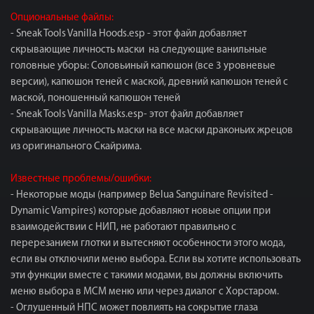
Опциональные файлы:
- Sneak Tools Vanilla Hoods.esp - этот файл добавляет
скрывающие личность маски на следующие ванильные
головные уборы: Соловьиный капюшон (все 3 уровневые
версии), капюшон теней с маской, древний капюшон теней с
маской, поношенный капюшон теней
- Sneak Tools Vanilla Masks.esp- этот файл добавляет
скрывающие личность маски на все маски драконьих жрецов
из оригинального Скайрима.
Известные проблемы/ошибки:
- Некоторые моды (например Belua Sanguinare Revisited -
Dynamic Vampires) которые добавляют новые опции при
взаимодействии с НИП, не работают правильно с
перерезанием глотки и вытесняют особенности этого мода,
если вы отключили меню выбора. Если вы хотите использовать
эти функции вместе с такими модами, вы должны включить
меню выбора в МСМ меню или через диалог с Хорстаром.
- Оглушенный НПС может повлиять на сокрытие глаза