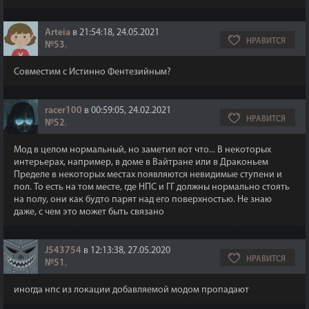
Arteia
в 21:54:18, 24.05.2021
НРАВИТСЯ
№53
,
Совместим с Истинно Фентезийным?
racer100
в 00:59:05, 24.02.2021
НРАВИТСЯ
№52
,
Мод в целом нормальный, но заметил вот что... В некоторых
интерьерах, например, в доме в Вайтране или в Драконьем
Пределе в некоторых местах появляются невидимые ступени и
пол. То есть на том месте, где НПС и ГГ должны нормально стоять
на полу, они как будто парят над его поверхностью. Не знаю
даже, с чем это может быть связано
J543754
в 12:13:38, 27.05.2020
НРАВИТСЯ
№51
,
иногда нпс из локации добавляемой модом пропадают