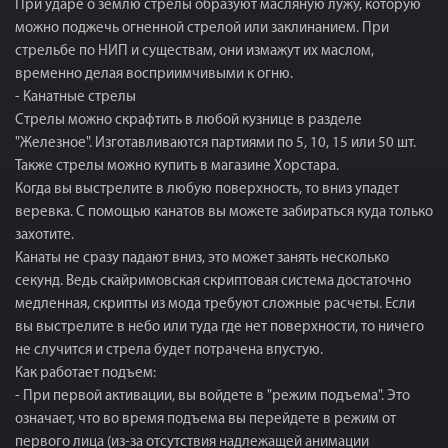
При ударе о землю стрелы образуют масляную лужу, которую
можно поджечь огненной стрелой или заклинанием. При
стрельбе по НИП и существам, они измажут их маслом,
временно делая восприимчивыми к огню.
- Канатные стрелы
Стрелы можно скрафтить в любой кузнице в разделе
"Железное". Изготавливаются партиями по 5, 10, 15 или 50 шт.
Также стрелы можно купить в магазине Хорстара.
Когда вы выстрелите в любую поверхность, то вниз упадет
веревка. С помощью канатов вы можете забираться куда только
захотите.
Канаты не сразу падают вниз, это может занять несколько
секунд. Ведь скайримовская скриптовая система достаточно
медленная, скрипты из мода требуют сложные расчеты. Если
вы выстрелите в небо или туда где нет поверхности, то ничего
не случится и стрела будет потрачена впустую.
Как работает подъем:
- При первой активации, вы войдете в "режим подъема". Это
означает, что во время подъема вы перейдете в режим от
первого лица (из-за отсутствия надлежащей анимации