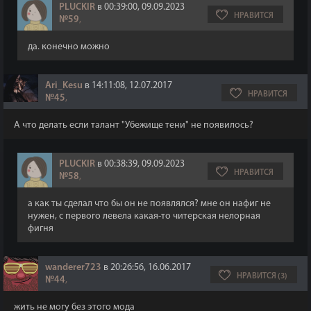
PLUCKIR
в 00:39:00, 09.09.2023
НРАВИТСЯ
№59
,
да. конечно можно
Ari_Kesu
в 14:11:08, 12.07.2017
НРАВИТСЯ
№45
,
А что делать если талант "Убежище тени" не появилось?
PLUCKIR
в 00:38:39, 09.09.2023
НРАВИТСЯ
№58
,
а как ты сделал что бы он не появлялся? мне он нафиг не
нужен, с первого левела какая-то читерская нелорная
фигня
wanderer723
в 20:26:56, 16.06.2017
НРАВИТСЯ (3)
№44
,
жить не могу без этого мода