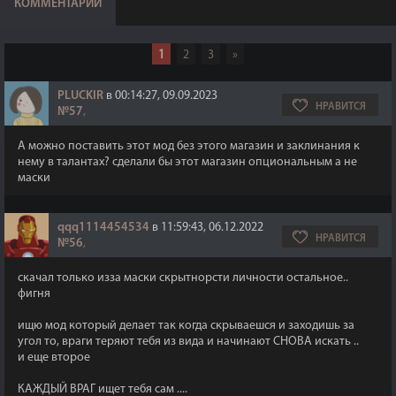
КОММЕНТАРИИ
1
2
3
»
PLUCKIR
в 00:14:27, 09.09.2023
НРАВИТСЯ
№57
,
А можно поставить этот мод без этого магазин и заклинания к
нему в талантах? сделали бы этот магазин опциональным а не
маски
qqq1114454534
в 11:59:43, 06.12.2022
НРАВИТСЯ
№56
,
скачал только изза маски скрытнорсти личности остальное..
фигня
ищю мод который делает так когда скрываешся и заходишь за
угол то, враги теряют тебя из вида и начинают СНОВА искать ..
и еще второе
КАЖДЫЙ ВРАГ ищет тебя сам ....