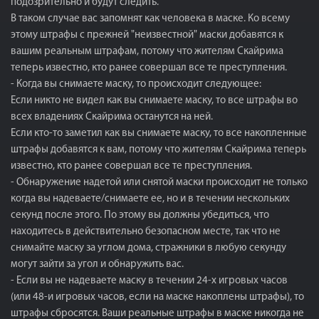
подозрительно и будут следить.
В таком случае вас запомнят как человека в маске. Ко всему
этому штрафы с прежней "неизвестной" маски добавятся к
вашим реальным штрафам, потому что жителям Скайрима
теперь известно, кто ранее совершал все те преступления.
- Когда вы снимаете маску, то происходит следующее:
Если никто не видел как вы снимаете маску, то все штрафы во
всех владениях Скайрима останутся на ней.
Если кто-то заметил как вы снимаете маску, то все накопленные
штрафы добавятся к вам, потому что жителям Скайрима теперь
известно, кто ранее совершал все те преступления.
- Обнаружение надетой или снятой маски происходит не только
когда вы надеваете/снимаете ее, но и в течении нескольких
секунд после этого. По этому вы должны убедиться, что
находитесь в действительно безопасном месте, так что не
снимайте маску за углом дома, стражники в любую секунду
могут зайти за угол и обнаружить вас.
- Если вы не надеваете маску в течении 24-х игровых часов
(или 48-и игровых часов, если на маске накоплены штрафы), то
штрафы сбросятся. Ваши реальные штрафы в маске никогда не