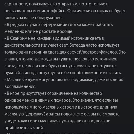
скрытности, показывая его открытым, но это только в
пользовательском интерфейсе. Фактически он никак не будет
влиять на ваше обнаружение.
- В редких случаях перерезание глотки может работать
медленно или не работать вообще.
- В Скайриме не каждый видимый источник света в
действительности излучает свет. Бетесда часто использует
только один источник света для свечей/костров/факелов. Это
значит, что иногда, когда вы тушите несколько источников
света, то не все из них будут гаснуть пока вы не потушите
нужный, а иногда потухнут все без необходимости их гасить.
- Масляные лужи могут оставаться видимыми, даже после их
воспламенения.
- В игре присутствует ограничение на количество
одновременно видимых пожаров. Это значит, что если вы
используйте много масляных стрел и выстроите длинную
масляную "дорожку", а затем подожжете ее, вы не сможете
увидеть как горит масляная лужа вдали от вас, пока не
приблизитесь к ней.