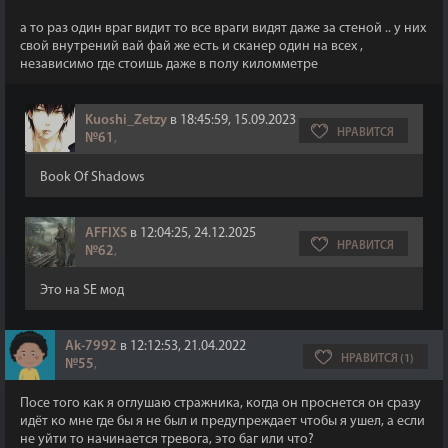
а то раз один враг видит то все враги видят даже за стеной .. у них
свой внутрений вай фай же есть и сканер один на всех ,
независимо где стоишь даже в полу киломметре
Kuoshi_Zetzy
в 18:45:59, 15.09.2023
НРАВИТСЯ
№61
,
Book Of Shadows
AFFIXS
в 12:04:25, 24.12.2025
НРАВИТСЯ
№62
,
Это на SE мод
Ak-7992
в 12:12:53, 21.04.2022
НРАВИТСЯ (1)
№55
,
Посе того как я оглушаю стражника, когда он проснется он сразу
идёт ко мне где бы я не был и предупреждает чтобы я ушел, а если
не уйти то начинается тревога, это баг или что?