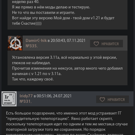
неделю раз 40.
Я же прямо в нём моды делаю и тестирую.
Не то что вы поставили и играете.
Вот найди эту версию Мой дом - твой дом v1.21 и будет
тебе Счастие)))))
Damir☪hik
в 20:50:43, 07.11.2021
НРАВИТСЯ
№335
,
Установлена версия 3.11а, всё нормально у этой версии,
глюков не наблюдал.
Прочитав изменения на нексусе, автор много чего добавил
начиная с v 1.21 по v 3.11a.
Так что, каждому своё.
Iridy77
в 00:51:06, 24.07.2021
НРАВИТСЯ
№331
,
Есть большое подозрение, что именно этот мод устраивает ГГ
"принудительную телепортацию". Явно работает скрипт,
поскольку телепортация идет по одним и тем же местам,в случае
повторной загрузки того же сохранения. Но порядок