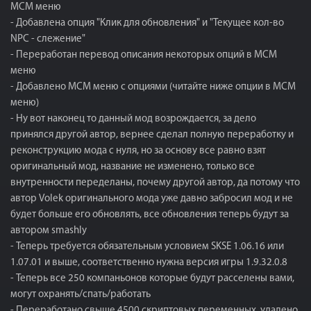
МСМ меню
- Добавлена опция "Клик для обновления" и "Текущее кол-во
NPC - слежение"
- Переработан перевод описания некоторых опций в МСМ
меню
- Добавлено МСМ меню с опциями (читайте ниже опции в МСМ
меню)
- Ну вот наконец то данный мод возрождается, за дело
принялся другой автор, вернее сделал полную переработку и
реконструкцию мода с нуля, но за основу все равно взят
оригинальный мод, название не изменено, только все
внутренности переделаны, почему другой автор, да потому что
автор Volek оригинального мода уже давно забросил мод и не
будет больше его обновлять, все обновления теперь будут за
автором smashly
- Теперь требуется обязательным условием SKSE 1.06.16 или
1.07.01 и выше, соответственно нужна версия игры 1.9.32.0.8
- Теперь все 250 компаньонов которые будут расселены вами,
могут охранять/спать/работать
- Переработано свыше 4500 скриптовых переменных, удалено