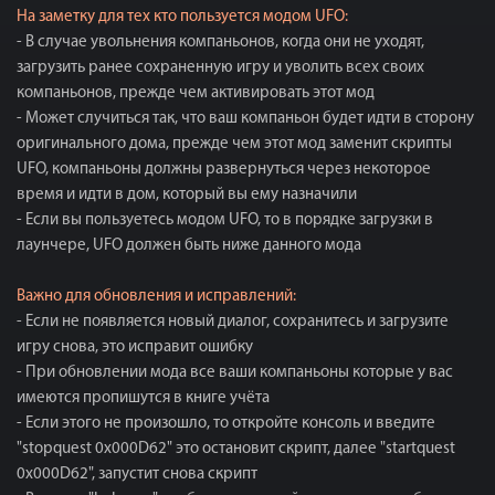
На заметку для тех кто пользуется модом UFO:
- В случае увольнения компаньонов, когда они не уходят,
загрузить ранее сохраненную игру и уволить всех своих
компаньонов, прежде чем активировать этот мод
- Может случиться так, что ваш компаньон будет идти в сторону
оригинального дома, прежде чем этот мод заменит скрипты
UFO, компаньоны должны развернуться через некоторое
время и идти в дом, который вы ему назначили
- Если вы пользуетесь модом UFO, то в порядке загрузки в
лаунчере, UFO должен быть ниже данного мода
Важно для обновления и исправлений:
- Если не появляется новый диалог, сохранитесь и загрузите
игру снова, это исправит ошибку
- При обновлении мода все ваши компаньоны которые у вас
имеются пропишутся в книге учёта
- Если этого не произошло, то откройте консоль и введите
"stopquest 0x000D62" это остановит скрипт, далее "startquest
0x000D62", запустит снова скрипт