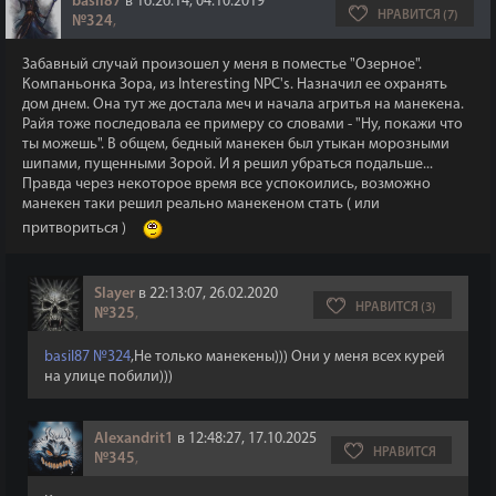
basil87
в 16:26:14, 04.10.2019
НРАВИТСЯ (7)
№324
,
Забавный случай произошел у меня в поместье "Озерное".
Компаньонка Зора, из Interesting NPC's. Назначил ее охранять
дом днем. Она тут же достала меч и начала агритья на манекена.
Райя тоже последовала ее примеру со словами - "Ну, покажи что
ты можешь". В общем, бедный манекен был утыкан морозными
шипами, пущенными Зорой. И я решил убраться подальше...
Правда через некоторое время все успокоились, возможно
манекен таки решил реально манекеном стать ( или
притвориться )
Slayer
в 22:13:07, 26.02.2020
НРАВИТСЯ (3)
№325
,
basil87
№324
,Не только манекены))) Они у меня всех курей
на улице побили)))
Alexandrit1
в 12:48:27, 17.10.2025
НРАВИТСЯ
№345
,