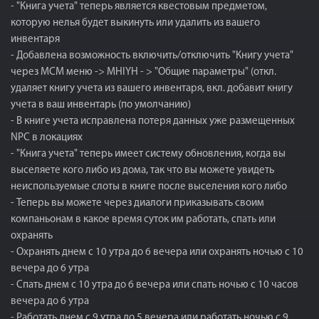
- "Книга учета" теперь является квестовым предметом,
которую нелья будет выкинуть или удалить из вашего
инвентаря
- Добавлена возможность включить/отключить "Книгу учета"
через MCM меню -> MHIYH - > "Общие параметры" (откл.
удаляет книгу учета из вашего инвентаря, вкл. добавит книгу
учета в ваш инвентарь (по умолчанию)
- В книге учета исправлена потеря данных уже размещенных
NPC в локациях
- "Книга учета" теперь имеет систему обновления, когда вы
выселяете кого либо из дома, так что вы можете увидеть
неиспользуемые слоты в книге после выселения кого либо
- Теперь вы можете через диалоги приказывать своим
компаньонам в какое время суток им работать, спать или
охранять
- Охранять днем с 10 утра до 6 вечера или охранять ночью с 10
вечера до 6 утра
- Спать днем с 10 утра до 6 вечера или спать ночью с 10 часов
вечера до 6 утра
- Работать днем с 9 утра до 5 вечера или работать ночью с 9