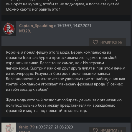
она орёт на курицу, чтобы та не подходила, а после атакует её.
Можно как-то исправить это?
Captain_Spaulding
в 15:13:57, 14.02.2021
№329
,
НРАВИТСЯ (4)
Короче, я понял фишку этого мода. Берем компаньона из
фракции Братьев Бури и притаскиваем его в дом с просьбой
охранять жилище. Далее то же самое, но с Имперским
легионером. Смотрим как они друг друга лупят и при этом лечим
их поочередно. Результат быстрое прокачивание навыка
Восстановление и эстетическое удовольствие от наблюдения как
третий компаньон угрожает манекену фразами вроде "Я сейчас
из тебя весь дух выбью"
Ждем мода который позволит собирать деньги за организацию
полуподпольных боев между представителями враждебных
фракций и мод на подпольный тотализатор.
fenix_79
в 09:57:27, 21.08.2020
НРАВИТСЯ (1)