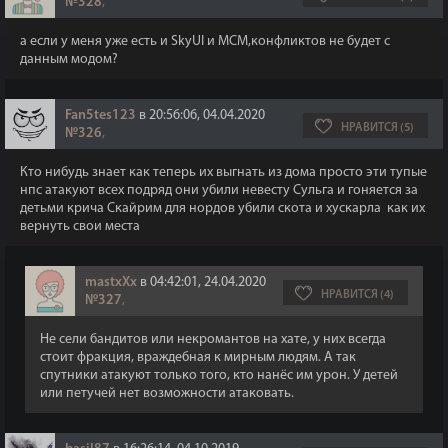
№328
,
а если у меня уже есть и SkyUI и MCM,конфликтов не будет с
данным модом?
Fan5tes123
в 20:56:06, 04.04.2020
НРАВИТСЯ (5)
№326
,
Кто нибудь знает как теперь их выгнать из дома просто эти тупые
нпс атакуют всех подряд они убили невесту Сульга и гоняется за
детьми крича Скайрим для нордов убили скота и хускарла
как их
вернуть свои места
mastxXx
в 04:42:01, 24.04.2020
НРАВИТСЯ (4)
№327
,
Не сели бандитов или некромантов на хате, у них всегда
стоит фракция, враждебная к мирным людям. А так
спутники атакуют только того, кто нанёс им урон. У детей
или петучей нет возможности атаковать.