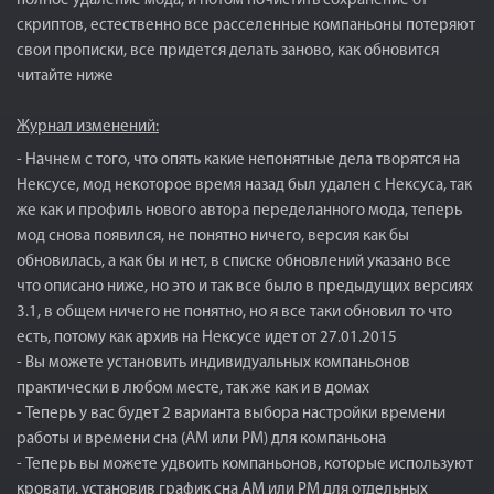
полное удаление мода, и потом почистить сохранение от
скриптов, естественно все расселенные компаньоны потеряют
свои прописки, все придется делать заново, как обновится
читайте ниже
Журнал изменений:
- Начнем с того, что опять какие непонятные дела творятся на
Нексусе, мод некоторое время назад был удален с Нексуса, так
же как и профиль нового автора переделанного мода, теперь
мод снова появился, не понятно ничего, версия как бы
обновилась, а как бы и нет, в списке обновлений указано все
что описано ниже, но это и так все было в предыдущих версиях
3.1, в общем ничего не понятно, но я все таки обновил то что
есть, потому как архив на Нексусе идет от 27.01.2015
- Вы можете установить индивидуальных компаньонов
практически в любом месте, так же как и в домах
- Теперь у вас будет 2 варианта выбора настройки времени
работы и времени сна (AM или PM) для компаньона
- Теперь вы можете удвоить компаньонов, которые используют
кровати, установив график сна АМ или PM для отдельных