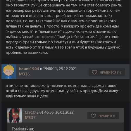
персонажа. если прям в пещере спросить имя, то в последствии
оно теряется. лучше спрашивать не там. или слет боевого ранга.
например маг разрушитель превращается в горожанина. о чем
я? захотел я поселить их... трое было. и с концами. контакт
потерян. т.е. контакт такой же как с камнем в поле. никакого.
лучше так не делать. а просто у каждого npc есть две команды
"идем со мной" и "делай как я" в доме их нужно отменить. т.е
выбрать "делай что хочешь", "найди себе занятие..." (я не точно
передаю фразы только по смыслу) и они будут так же спать и
есть. отдельно от гг. к чему я это все? а чтоб в будущем у других
проблем не возникало.
bount1904
в 19:00:11, 28.12.2021
НРАВИТСЯ (1)
№336
,
я ниче не понимаю,хочу поселить компаньона в дом,а пишет
чтоб я сказал другому компаньону забыть про дом.Дома живут
ещё только жена и дети
CISCO
в 01:46:56, 30.03.2022
НРАВИТСЯ
№337
,
Требования: