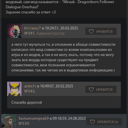
модовый, сам мод называется - "Miraak - Dragonborn Follower
Dialogue Overhaul"
Заранее спасибо за ответ <3
k©קaso√®
в 10:24:51, 20.02.2025
НРАВИТСЯ
№341
, Администратор
а чего тут мучаться то, в опсиании в абзаце совместимости
написано что мод совместим со всеми компаньонами из
игры и из модов, а так я не могу знать, потому что не могу
знать все морды которые существуют на предмет
совместимости, мои познания ограничиваются
описаниями, так же читаю их и выдергиваю информацию )
artm1r
в 10:49:07, 20.02.2025
НРАВИТСЯ
№342
,
Спасибо дорогой
Sectumsempra69
в 09:18:59, 24.08.2023
НРАВИТСЯ (3)
№339
,