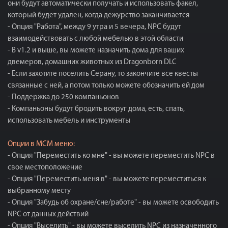
они будут автоматически получать и использовать факел,
который будет удален, когда дежурство заканчивается
- Опция "Работа", между 9 утра и 5 вечера, NPC будут
взаимодействовать с любой мебелью в этой области
- В v1.2 и выше, вы можете назначить дома для ваших
двемеров, домашних животных из Dragonborn DLC
- Если захотите поселить Серану, то закончите все квесты
связанные с ней, а потом только можете обозначить ей дом
- Поддержка до 250 компаньонов
- Компаньоны будут бродить вокруг дома, есть, спать,
использовать мебель и инструменты
Опции в МСМ меню:
- Опция "Переместить ко мне" - вы можете переместить NPC в
свое местоположение
- Опция "Переместить меня в" - вы можете переместиться к
выбранному месту
- Опция "Забудь об охране/сне/работе" - вы можете освободить
NPC от данных действий
- Опция "Выселить" - вы можете выселить NPC из назначенного