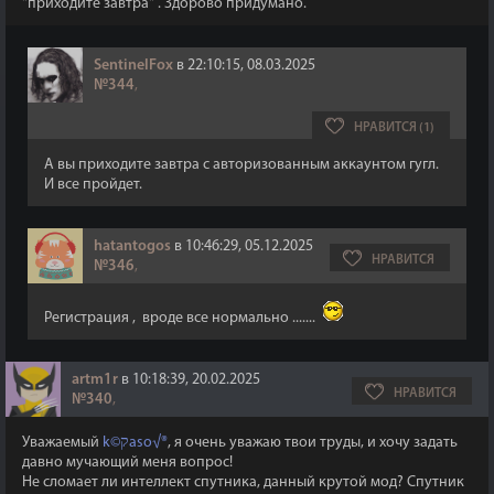
"приходите завтра" . Здорово придумано.
SentinelFox
в 22:10:15, 08.03.2025
№344
,
НРАВИТСЯ (1)
А вы приходите завтра с авторизованным аккаунтом гугл.
И все пройдет.
hatantogos
в 10:46:29, 05.12.2025
НРАВИТСЯ
№346
,
Регистрация , вроде все нормально .......
artm1r
в 10:18:39, 20.02.2025
НРАВИТСЯ
№340
,
Уважаемый
k©קaso√®
, я очень уважаю твои труды, и хочу задать
давно мучающий меня вопрос!
Не сломает ли интеллект спутника, данный крутой мод? Спутник