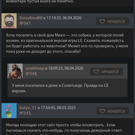
инвентаре пустая книга не понятно.
DovaKind88
в 17:14:35, 06.04.2026
НРАВИТСЯ
№347
,
Хочу поселить в свой дом Мико — это собака, у которой погиб
хозяин, из оригинальной версии игры LE. Скажите, пожалуйста,
он будет работать на животном? Может кто-то проверить, у меня
пока руки не доходят до этого, спасибо!
uriahheep
в 18:09:23, 06.04.2026
НРАВИТСЯ
№348
,
У меня поселился в доме в Солитьюде. Правда на СЕ
версии.
batya_51
в 17:56:45, 08.03.2025
НРАВИТСЯ
№343
,
Иногда посещаю этот сайт просто чтобы посмотреть . Если
пытаешься скачать что-нибудь ,то получаешь дежурный ответ: