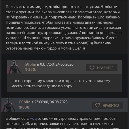
Пользуюсь этим модом, чтобы просто заселять дома. Чтобы не
стояли пустыми. Но вчера выселила из поместья этого, который
из Морфала - с ним еще подраться надо. Вообще вышло забавно.
Пришла я поместье, чтобы поставить новый диванчик через
позиционер. Сначала громила уселся на готовый диван и наехал
на волшебников - ну, прикольно, думаю. И внезапно он наехал на
хускарла. И мужики подрались, прямо оружием бились. У меня
теперь в гостиной внизу на полу пятна крови))))) Выселила
бузотера через меню - гордо и молча ушел)))
G0blin
в 03:17:50, 24.06.2026
НРАВИТСЯ
№350
,
его по-хорошему к клинкам отправлять нужно. там ему
место. есть такое задание по лору.
G0blin
в 23:00:00, 04.08.2023
НРАВИТСЯ
№338
,
в общем есть
мод
со своим внутреннем управлением npc. без
всяких aft, eff, и прочих. глюки есть у него. как то слет имени