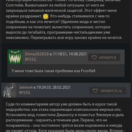
телепортации непонятен - гоняет по всему Скайриму, включая
Солстейм. Выхватывает из любой ситуации, от него не
закроешься никакой магической защитой. Этот эффект меня
крайне раздражает.
Кто-нибудь сталкивался с чем-то
подобным, и как это лечится? (Удаление мода и чистое
сохранение не помогает, вычистить сохранение, которое
выросло до гигабайта, программами-чистильщиками уже
невозможно. Переигрывать всю игру заново крайне не хочется.
Dima282828
в 11:18:51, 14.08.2021
НРАВИТСЯ
№332
,
У меня тоже была такая проблема иза Frostfall
Sehmet
в 19:24:33, 28.02.2021
НРАВИТСЯ (4)
№330
,
Судя по комментариям автор уже должен быть в курсе такой
недоработки, как атака охраняющих компаньонов мирных нпс.
Установила мод, поместила Джанессу в поместье Элизиум и дала
распоряжение - охранять в течении дня. Первое, что не
понравилось - она постоянно трётся возле коровника и никуда
не уходит оттуда. Хотя указания были даны около входа. Второе -