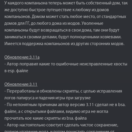
У каждого компаньона теперь может быть собственный дом, так
же доступно быстрое путешествие к любому из домов
компаньонов. Домом может стать любое место, от стандартных
домов для ГГ, до любого дома из модов. Уволенные
компаньоны будут возвращаться в свои дома, там они будут
заниматься своими делами, будут полноценными хозяевами.
Имеется поддержка компаньонов из других сторонних модов.
Обновление:3.11a
- Автор поправил какие то ошибочные неисправленные хвосты
в esp. файле
Обновление:3.11
- Переработаны и обновлены скрипты, с целью исправления
логов папируса и падения игры при загрузке
- По непонятным причинам автор версию 3.11 сделал не в bsa.
файле, а с открытыми файлами, видимо игра не могла
прочитать кое какие скрипты из bsa. файла
- Автор настоятельно советует сделать чистое сохранение,