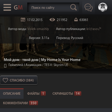
17.02.2015
211952
63061
Автор мода:
Volek-smashly
Автор публикации:
k©קaso√®
Версия: 3.11а
Перевод: Русский
Мой дом - твой дом | My Home Is Your Home
Геймплей I Анимация
/
TES V: Skyrim LE
СПАСИБО (384)
ОПИСАНИЕ
ФАЙЛЫ
1
СКРИНШОТЫ
14
КОММЕНТАРИИ
350