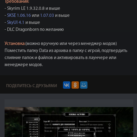
Требования:
- Skyrim LE 1.9.32.0.8 и выше
-
SKSE 1.06.16
или
1.07.03
и выше
-
SkyUI 4.1
и выше
- DLC Dragonborn по желанию
Установка:
(можно вручную или через менеджер модов)
Поместить папку Data из архива в папку с игрой, подтвердить
слияние папок и файлов и активировать в лаунчере или
менеджере модов.
ПОДЕЛИТЕСЬ С ДРУЗЬЯМИ