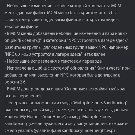
- Небольшое изменение в файле который отвечает за МСМ
меню, данный файл с МСМ меню был скриптом pex. в bsa.
файле, теперь идет отдельным файлом в открытом виде в
текстовом файле
- В МСМ меню добавлены небольшие изменения и пара новых
опций "Выселить{}" и категории "NPC устроятся в лагере здесь"
разбиты на группы, для отдельных групп ваших NPC, например
"NPC 001-020 устроятся в лагере здесь" и так далее
- Небольшие исправления в текстовом переводе
- Исправлена ошибка с системой обновления "Книги учета" при
добавлении или выселении NPC, которая была допущена в
версии 2.6
- В МСМ допереведена опция "Основные настройки" (забывал
всегда перевести)
- Теперь все возможности из мода "Multiple Floors Sandboxing"
включены в данный мод, а также, если вы пользуетесь данным
модом "My Home Is Your Home", то мод "Multiple Floors
Sandboxing" уже не нужен, если он у вас установлен, то можете
смело удалять (удалить файл sandboxcylinderheight.esp)