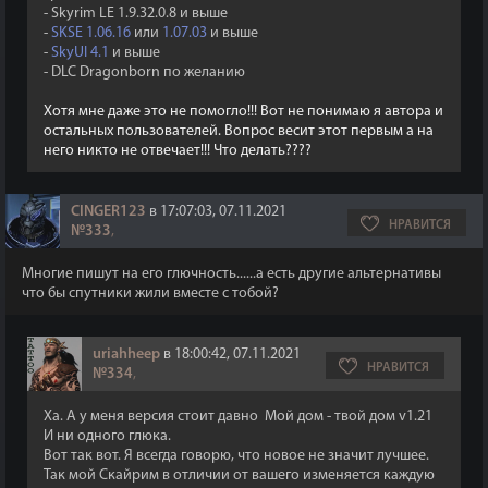
- Skyrim LE 1.9.32.0.8 и выше
-
SKSE 1.06.16
или
1.07.03
и выше
-
SkyUI 4.1
и выше
- DLC Dragonborn по желанию
Хотя мне даже это не помогло!!! Вот не понимаю я автора и
остальных пользователей. Вопрос весит этот первым а на
него никто не отвечает!!! Что делать????
CINGER123
в 17:07:03, 07.11.2021
НРАВИТСЯ
№333
,
Многие пишут на его глючность......а есть другие альтернативы
что бы спутники жили вместе с тобой?
uriahheep
в 18:00:42, 07.11.2021
НРАВИТСЯ
№334
,
Ха. А у меня версия стоит давно Мой дом - твой дом v1.21
И ни одного глюка.
Вот так вот. Я всегда говорю, что новое не значит лучшее.
Так мой Скайрим в отличии от вашего изменяется каждую