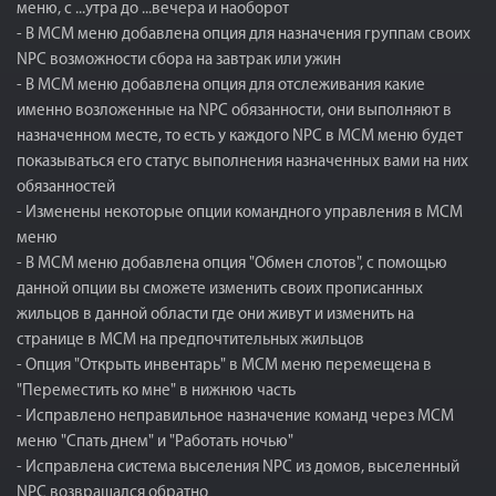
меню, с ...утра до ...вечера и наоборот
- В МСМ меню добавлена опция для назначения группам своих
NPC возможности сбора на завтрак или ужин
- В МСМ меню добавлена опция для отслеживания какие
именно возложенные на NPC обязанности, они выполняют в
назначенном месте, то есть у каждого NPC в МСМ меню будет
показываться его статус выполнения назначенных вами на них
обязанностей
- Изменены некоторые опции командного управления в МСМ
меню
- В МСМ меню добавлена опция "Обмен слотов", с помощью
данной опции вы сможете изменить своих прописанных
жильцов в данной области где они живут и изменить на
странице в МСМ на предпочтительных жильцов
- Опция "Открыть инвентарь" в МСМ меню перемещена в
"Переместить ко мне" в нижнюю часть
- Исправлено неправильное назначение команд через МСМ
меню "Спать днем" и "Работать ночью"
- Исправлена система выселения NPC из домов, выселенный
NPC возвращался обратно