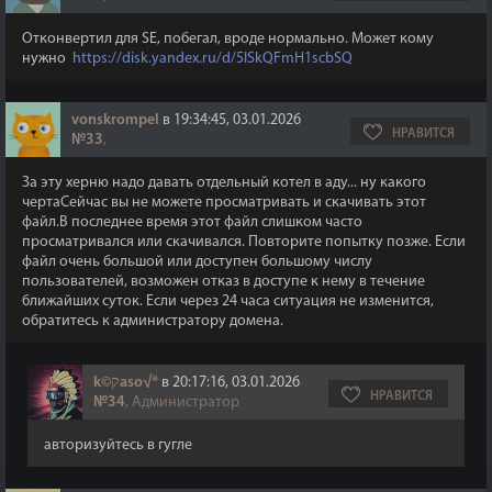
Отконвертил для SE, побегал, вроде нормально. Может кому
нужно
https://disk.yandex.ru/d/5ISkQFmH1scbSQ
vonskrompel
в 19:34:45, 03.01.2026
НРАВИТСЯ
№33
,
За эту херню надо давать отдельный котел в аду... ну какого
чертаСейчас вы не можете просматривать и скачивать этот
файл.В последнее время этот файл слишком часто
просматривался или скачивался. Повторите попытку позже. Если
файл очень большой или доступен большому числу
пользователей, возможен отказ в доступе к нему в течение
ближайших суток. Если через 24 часа ситуация не изменится,
обратитесь к администратору домена.
k©קaso√®
в 20:17:16, 03.01.2026
НРАВИТСЯ
№34
, Администратор
авторизуйтесь в гугле