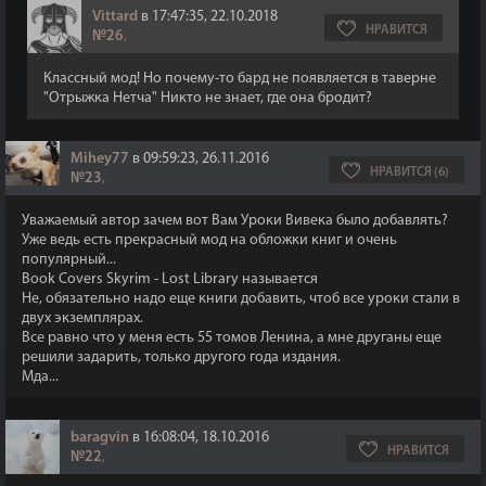
Vittard
в 17:47:35, 22.10.2018
НРАВИТСЯ
№26
,
Классный мод! Но почему-то бард не появляется в таверне
"Отрыжка Нетча" Никто не знает, где она бродит?
Mihey77
в 09:59:23, 26.11.2016
НРАВИТСЯ (6)
№23
,
Уважаемый автор зачем вот Вам Уроки Вивека было добавлять?
Уже ведь есть прекрасный мод на обложки книг и очень
популярный...
Book Covers Skyrim - Lost Library называется
Не, обязательно надо еще книги добавить, чтоб все уроки стали в
двух экземплярах.
Все равно что у меня есть 55 томов Ленина, а мне друганы еще
решили задарить, только другого года издания.
Мда...
baragvin
в 16:08:04, 18.10.2016
НРАВИТСЯ
№22
,