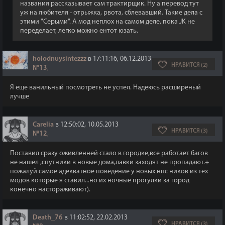
названия рассказывает сам трактирщик. Ну а перевод тут
уж на любителя - отрыжка, рвота, сблевавший. Такие дела с
этими "Серыми". А мод неплох на самом деле, пока JK не
переделает, легко можно ентот юзать.
holodnuysintezzz
в 17:11:16, 06.12.2013
НРАВИТСЯ (2)
№13
,
Я еще ванильный посмотреть не успел. Надеюсь расширеный
лучше
Carelia
в 12:50:02, 10.05.2013
НРАВИТСЯ (3)
№12
,
Поставил сразу оживленней стало в городке,все работает багов
не нашел ,спутники в новые дома,лавки заходят не пропадают.+
пожалуй самое адекватное поведение у новых нпс ников из тех
модов которые я ставил...но их ночные прогулки за город
конечно настораживают).
Death_76
в 11:02:52, 22.02.2013
НРАВИТСЯ (3)