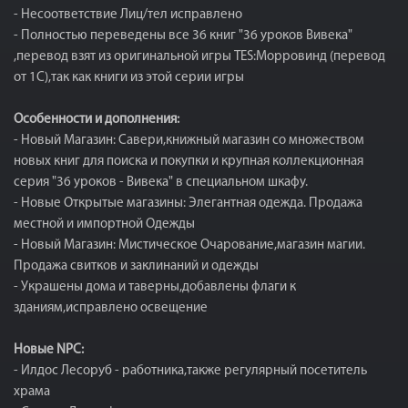
- Несоответствие Лиц/тел исправлено
- Полностью переведены все 36 книг "36 уроков Вивека"
,перевод взят из оригинальной игры TES:Морровинд (перевод
от 1С),так как книги из этой серии игры
Особенности и дополнения:
- Новый Магазин: Савери,книжный магазин со множеством
новых книг для поиска и покупки и крупная коллекционная
серия "36 уроков - Вивека" в специальном шкафу.
- Новые Открытые магазины: Элегантная одежда. Продажа
местной и импортной Одежды
- Новый Магазин: Мистическое Очарование,магазин магии.
Продажа свитков и заклинаний и одежды
- Украшены дома и таверны,добавлены флаги к
зданиям,исправлено освещение
Новые NPC:
- Илдос Лесоруб - работника,также регулярный посетитель
храма