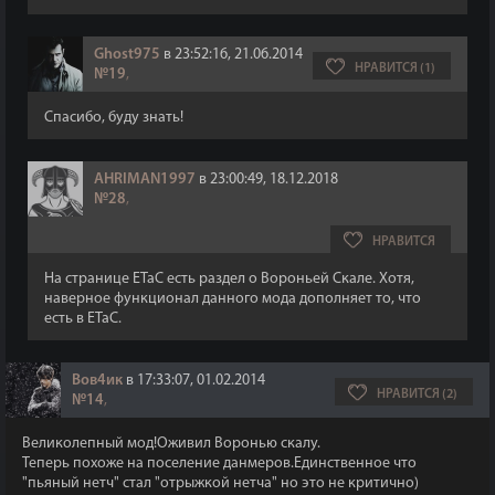
Ghost975
в 23:52:16, 21.06.2014
НРАВИТСЯ (1)
№19
,
Спасибо, буду знать!
AHRIMAN1997
в 23:00:49, 18.12.2018
№28
,
НРАВИТСЯ
На странице ETaC есть раздел о Вороньей Скале. Хотя,
наверное функционал данного мода дополняет то, что
есть в ETaC.
Вов4ик
в 17:33:07, 01.02.2014
НРАВИТСЯ (2)
№14
,
Великолепный мод!Оживил Воронью скалу.
Теперь похоже на поселение данмеров.Единственное что
"пьяный нетч" стал "отрыжкой нетча" но это не критично)