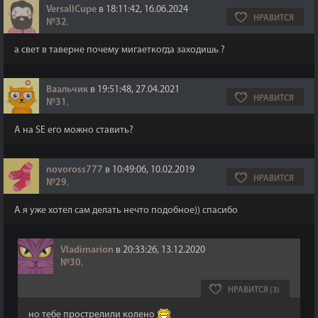
VersallCupe
в 18:11:42, 16.06.2024
НРАВИТСЯ
№32
,
а свет в таверне почему мигаеткогда заходишь ?
Ваальчик
в 19:51:48, 27.04.2021
НРАВИТСЯ
№31
,
А на SE его можно ставить?
novoross777
в 10:49:06, 10.02.2019
НРАВИТСЯ
№29
,
А я уже хотел сам делать нечто подобное)) спасибо
Vladimarion
в 20:33:26, 13.12.2020
№30
,
НРАВИТСЯ (3)
но тебе прострелили колено