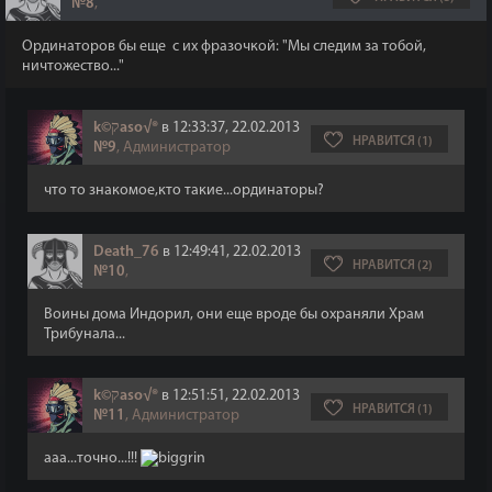
№8
,
Ординаторов бы еще с их фразочкой: "Мы следим за тобой,
ничтожество..."
k©קaso√®
в 12:33:37, 22.02.2013
НРАВИТСЯ (1)
№9
, Администратор
что то знакомое,кто такие...ординаторы?
Death_76
в 12:49:41, 22.02.2013
НРАВИТСЯ (2)
№10
,
Воины дома Индорил, они еще вроде бы охраняли Храм
Трибунала...
k©קaso√®
в 12:51:51, 22.02.2013
НРАВИТСЯ (1)
№11
, Администратор
ааа...точно...!!!