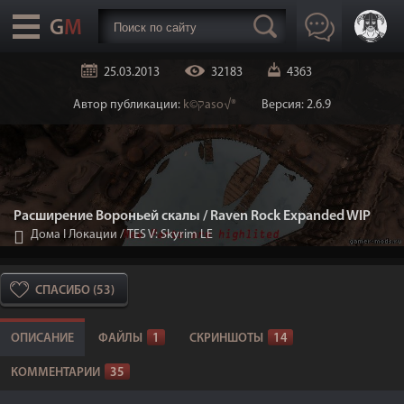
25.03.2013
32183
4363
Автор публикации:
k©קaso√®
Версия: 2.6.9
Расширение Вороньей скалы / Raven Rock Expanded WIP
Дома I Локации
/
TES V: Skyrim LE
СПАСИБО (53)
ОПИСАНИЕ
ФАЙЛЫ
1
СКРИНШОТЫ
14
КОММЕНТАРИИ
35