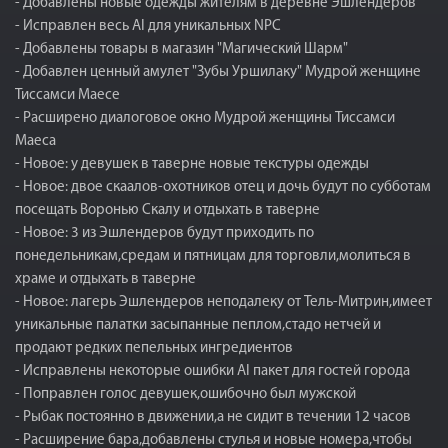
- Добавлены новые одежды жителям в деревне Эшлендеров
- Исправлен весь AI для уникальных NPC
- Добавлены товары в магазин "Магический Шарм"
- Добавлен ценный амулет "Зубы Уршилаку" Мудрой женщине
Тиссамси Маесе
- Расширено диалоговое окно Мудрой женщины Тиссамси
Маеса
- Новое: у девушек в таверне новые текстуры одежды
- Новое: двое скаалов-охотников отец и дочь будут по субботам
посещать Воронью Скалу и отдыхать в таверне
- Новое: 3 из Эшлендеров будут приходить по
понедельникам,средам и пятницам для торговли,молиться в
храме и отдыхать в таверне
- Новое: лагерь Эшлендеров неподалеку от Тель-Митрин,имеет
уникальные палатки засыпанные пеплом,стадо нетчей и
продают редких пепельных ингредиентов
- Исправлены некоторые ошибки AI пакет для гостей города
- Поправлен голос девушек,ошибочно был мужской
- Рыбак постоянно в движении,а не сидит в течении 12 часов
- Расширение бара,добавлены стулья и новые номера,чтобы