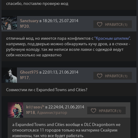
спасибо, поставлю проверю мод
Sanctuary
в 18:26:15, 25.07.2014
НРАВИТСЯ (1)
№20
,
отличный мод, но имеется пара конфликтов с
"Красным шпилем"
.
например, под дверью можно обнаружить кучу дров, а в стенке -
рубочную колоду. так же неписи возле лавки с одеждой ведут
себя несколько не адекватно
Ghost975
в 22:01:13, 21.06.2014
НРАВИТСЯ (1)
№17
,
Совместим ли с Expanded Towns and Cities?
k©קaso√®
в 22:24:04, 21.06.2014
НРАВИТСЯ (1)
№18
, Администратор
а Expanded Towns and Cities вообще к DLC Dragonborn не
относится,все 11 городов только на материке Скайрим
изменены, так что все будет работать