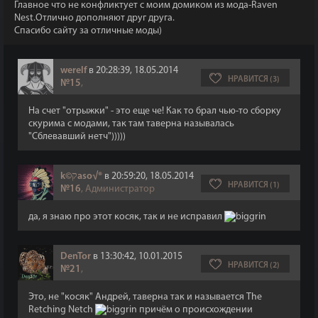
Главное что не конфликтует с моим домиком из мода-Raven
Nest.Отлично дополняют друг друга.
Спасибо сайту за отличные моды)
werelf
в 20:28:39, 18.05.2014
НРАВИТСЯ (3)
№15
,
На счет "отрыжки" - это еще че! Как то брал чью-то сборку
скурима с модами, так там таверна называлась
"Сблевавший нетч")))))
k©קaso√®
в 20:59:20, 18.05.2014
НРАВИТСЯ (1)
№16
, Администратор
да, я знаю про этот косяк, так и не исправил
DenTor
в 13:30:42, 10.01.2015
НРАВИТСЯ (2)
№21
,
Это, не "косяк" Андрей, таверна так и называется The
Retching Netch
причём о происхождении