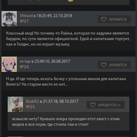
Vittard
в 18:25:49, 22.10.2018
НРАВИТСЯ
№27
,
Классный мод! Но почему-то Райна, которая по задумке является
бардом, по сути является официаткой. Едой и напитками торгует,
как и Гелдис, но не играет музыку.
m-lap
в 23:40:10, 26.08.2017
НРАВИТСЯ
№24
,
Н-да. И где теперь искать бочку с угольным вином для капитана
Велета? На старом месте ее нет...
kluk92
в 21:37:18, 08.10.2017
НРАВИТСЯ (1)
№25
,
всмысле нету? буквало вчера проходил етот квест с етим
модов и все норм, где стояла там и стоит