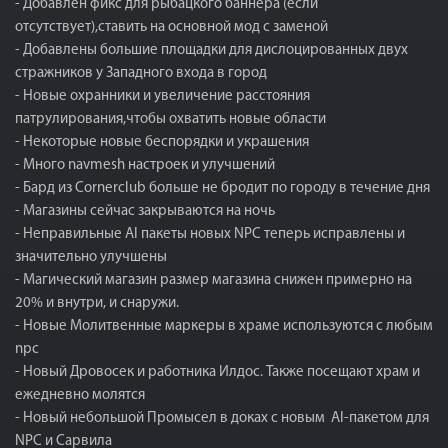
- Добавлен фикс для рыбацкого баннера (если
отсутствует),ставить на основной мод с заменой
- Добавлены большие площадки для дислоцированных двух
стражников у Западного входа в город
- Новые охранники и увеличение расстояния
патрулирования,чтобы охватить новые области
- Некоторые новые беспорядки и украшения
- Много navmesh настроек и улучшений
- Бард из Cornerclub больше не бродит по городу в течение дня
- Магазины сейчас закрываются на ночь
- Неправильные AI пакеты новых NPC теперь исправлены и
значительно улучшены
- Магический магазин размер магазина снижен примерно на
20% и внутри, и снаружи.
- Новые Молитвенные маркеры в храме используются с любым
npc
- Новый Дровосек и работника Илдос. Также посещают храм и
ежедневно молятся
- Новый небольшой Промысел в доках с новым AI-пакетом для
NPC и Сарвила