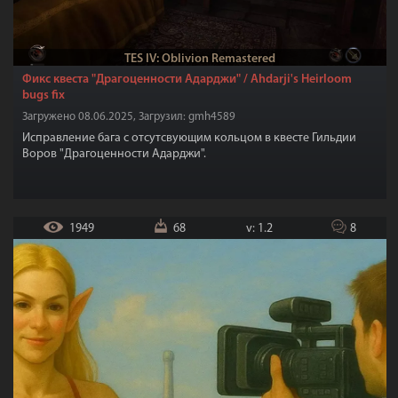
TES IV: Oblivion Remastered
Фикс квеста "Драгоценности Адарджи" / Ahdarji's Heirloom
bugs fix
Загружено 08.06.2025, Загрузил: gmh4589
Исправление бага с отсутсвующим кольцом в квесте Гильдии
Воров "Драгоценности Адарджи".
1949
68
v: 1.2
8