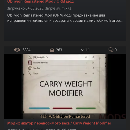
Oblivion Remastered Mod / ORM мод
Загружено 04.05.2025, Загрузил: mix73
Oblivion Remastered Mod (ORM мод) предназначен для
исправления геймплея и возврата к всеми нами любимой игре...
3884
263
v: 1.1
0
TES IV: Oblivion Remastered
Модификатор переносимого веса / Carry Weight Modifier