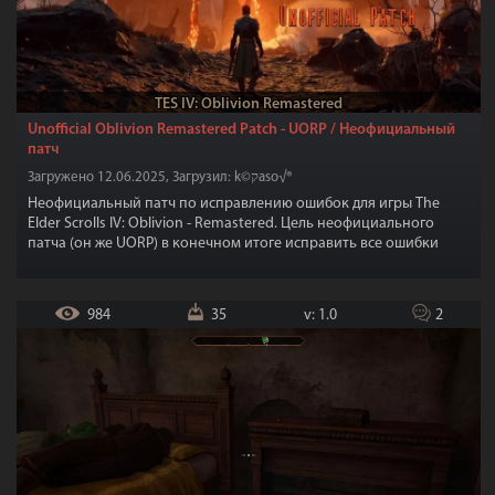
TES IV: Oblivion Remastered
Unofficial Oblivion Remastered Patch - UORP / Неофициальный
патч
Загружено 12.06.2025, Загрузил: k©קaso√®
Неофициальный патч по исправлению ошибок для игры The
Elder Scrolls IV: Oblivion - Remastered. Цель неофициального
патча (он же UORP) в конечном итоге исправить все ошибки
Oblivion Remastered и его DLC.
984
35
v: 1.0
2