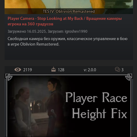
TES IV: Oblivion Remastered
Player Camera - Stop Looking at My Back / Вращение камеры
игрока на 360 градусов
Загружено 16.05.2025, Загрузил: igroshev1990
Свободная камера без оружия, классическое управление в бою
в игре Oblivion Remastered.
2119
128
v: 2.0.0
3