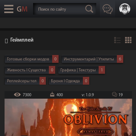
Геймплей
Готовые сборки модов
0
Инструментарий | Утилиты
6
Живность I Существа
0
Графика | Текстуры
1
Реплейсеры тел
0
Броня I Одежда
0
Дома I Локации
0
Расы | NPC
0
Интерфейс
4
7300
400
v: 1.0.9
19
Анимация
2
Геймплей
6
Оружие
0