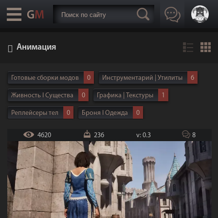
Анимация
Готовые сборки модов
0
Инструментарий | Утилиты
6
Живность I Существа
0
Графика | Текстуры
1
Реплейсеры тел
0
Броня I Одежда
0
Дома I Локации
0
Расы | NPC
0
Интерфейс
4
4620
236
v: 0.3
8
Анимация
2
Геймплей
6
Оружие
0