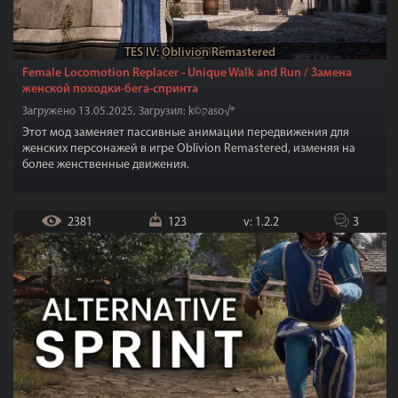
TES IV: Oblivion Remastered
Female Locomotion Replacer - Unique Walk and Run / Замена
женской походки-бега-спринта
Загружено 13.05.2025, Загрузил: k©קaso√®
Этот мод заменяет пассивные анимации передвижения для
женских персонажей в игре Oblivion Remastered, изменяя на
более женственные движения.
2381
123
v: 1.2.2
3