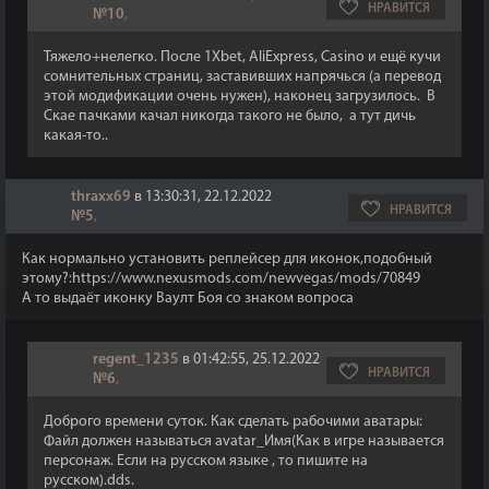
НРАВИТСЯ
№10
,
Тяжело+нелегко. После 1Хbet, AliExpress, Casino и ещё кучи
сомнительных страниц, заставивших напрячься (а перевод
этой модификации очень нужен), наконец загрузилось. В
Скае пачками качал никогда такого не было, а тут дичь
какая-то..
thraxx69
в 13:30:31, 22.12.2022
НРАВИТСЯ
№5
,
Как нормально установить реплейсер для иконок,подобный
этому?:https://www.nexusmods.com/newvegas/mods/70849
А то выдаёт иконку Ваулт Боя со знаком вопроса
regent_1235
в 01:42:55, 25.12.2022
НРАВИТСЯ
№6
,
Доброго времени суток. Как сделать рабочими аватары:
Файл должен называться avatar_Имя(Как в игре называется
персонаж. Если на русском языке , то пишите на
русском).dds.