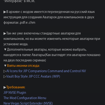
"Интерфейс" в MCM.
▶В архиве с модом имеется переведенная на русский язык
инструкция для создания Аватарок для компаньонов в двух
форматах .pdf и .chm
▶Так-же уже включены стандартные аватарки для
компаньонов, но вы можете изменить некоторые аватарки при
установке мода.
▼Дополнительные аватары, которые можно выбрать,
находятся в папке Аватары(Как выглядят эти аватарки показано
на двух последних скринах)
▼
Взяты иконки отсюда:
▷
AI Icons for JIP Companions Command and Control NV
▷
Vault Boy Style JIP CCC Avatars (WIP)
▶
Требования:
JIP NVSE Plugin
The Mod Configuration Menu
New Vegas Script Extender (NVSE)