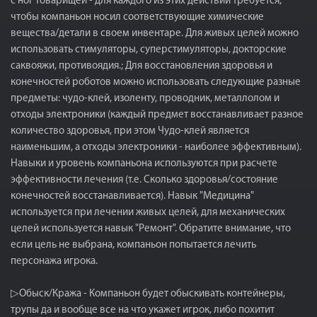
с ног товарищей - для каждого из этих действий требуется,
чтобы компаньон носил соответствующие химические
вещества/детали в своем инвентаре. Для живых целей можно
использовать стимуляторы, суперстимуляторы, докторские
саквояжи, противоядия.; Для восстановления здоровья и
конечностей роботов можно использовать следующие разные
предметы: чудо-клей, изоленту, проводник, металлолом и
отходы электроники (каждый предмет восстанавливает разное
количество здоровья, при этом Чудо-клей является
наименьшим, а отходы электроники - наиболее эффективным).
Навыки и уровень компаньона используются при расчете
эффективности лечения (т.е. Сколько здоровья/состояние
конечностей восстанавливается). Навык "Медицина"
используется при лечении живых целей, для механических
целей используется навык "Ремонт". Обратите внимание, что
если цель не выбрана, компаньон попытается лечить
персонажа игрока.
▷Обыск/Кража - Компаньон будет обыскивать контейнеры,
трупы да и вообще все на что укажет игрок, либо похитит