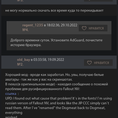
№3
,
не могу нормально скачать все время куда то перекидывает
regent_1235
в 18:02:36, 29.10.2022
НРАВИТСЯ
№4
,
Доброго времени суток. Установите AdGuard, почистите
историю браузера.
old_bay
в 03:33:58, 19.09.2022
НРАВИТСЯ
№2
,
Хороший мод - вроде как заработал. Но, увы, получаю белые
аватары - так же как у вас на скриншотах.
В nexus(в оригинальном моде) - находил сообщение о похожей
проблеме для русифицированного Fallout NV:
ссылка
:
UPD: I found out what cause that problem! It`s in the fonts! I`m using
russian verson of Fallout NV, and looks like the JIP CCC simply can`t
read them. After I`ve "renamed" the Dogmeat back to Dogmeat,
everything
worked.