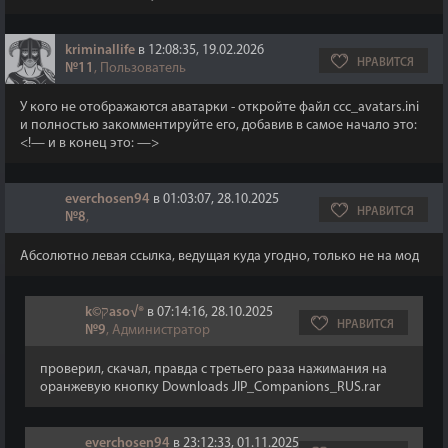
kriminallife
в 12:08:35, 19.02.2026
НРАВИТСЯ
№11
, Пользователь
У кого не отображаются аватарки - откройте файл ccc_avatars.ini
и полностью закомментируйте его, добавив в самое начало это:
<!— и в конец это: —>
everchosen94
в 01:03:07, 28.10.2025
НРАВИТСЯ
№8
,
Абсолютно левая ссылка, ведущая куда угодно, только не на мод
k©קaso√®
в 07:14:16, 28.10.2025
НРАВИТСЯ
№9
, Администратор
проверил, скачал, правда с третьего раза нажимания на
оранжевую кнопку Downloads JIP_Companions_RUS.rar
everchosen94
в 23:12:33, 01.11.2025