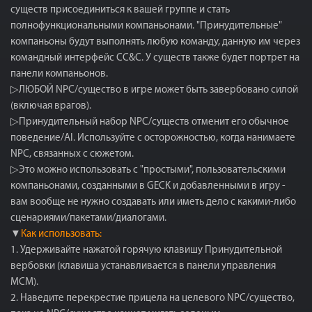
существ присоединиться к вашей группе и стать
полнофункциональными компаньонами. "Принудительные"
компаньоны будут выполнять любую команду, данную им через
командный интерфейс CC&C. У существ также будет портрет на
панели компаньонов.
▷ЛЮБОЙ NPC/существо в игре может быть завербовано силой
(включая врагов).
▷Принудительный набор NPC/существ отменит его обычное
поведение/AI. Используйте с осторожностью, когда нанимаете
NPC, связанных с сюжетом.
▷Это можно использовать с "простыми", пользовательскими
компаньонами, созданными в GECK и добавленными в игру -
вам вообще не нужно создавать или иметь дело с какими-либо
сценариями/пакетами/диалогами.
▼
Как использовать:
1. Удерживайте нажатой горячую клавишу Принудительной
вербовки (клавиша устанавливается в панели управления
MCM).
2. Наведите перекрестие прицела на целевого NPC/существо,