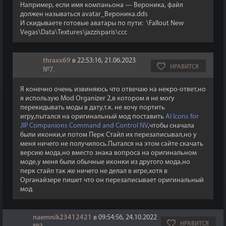
Например, если имя компаньона — Вероника, файл
должен называться avatar_Вероника.dds
И скидываете готовые аватары по пути: \Fallout New
Vegas\Data\Textures\jazzisparis\ccc
thraxx69
в 22:53:16, 21.06.2023
НРАВИТСЯ
№7
,
Я конечно очень извиняюсь что отвечаю на некро-ответ,но
я использую Mod Organizer 2,в котором я не могу
перекидывать моды в дату,т.к. не хочу портить
игру,пытался на оригинальный мод поставить
AI Icons for
JIP Companions Command and Control NV
,чтобы сначала
были иконки,и потом Перк Стайл их перезаписывал,но у
меня ничего не получилось.Пытался на этом сайте скачать
версию мода,но вместо знака вопроса на оригинальном
моде,у меня были обычные иконки из другого мода,но
перк стайл так же ничего не делал в игре,хотя в
Органайзере пишет что он перезаписывает оригинальный
мод
naemnik23412421
в 09:54:56, 24.10.2022
НРАВИТСЯ