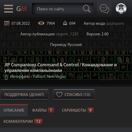
07.08.2022
7964
694
Автор мода:
jazzisparis
Автор публикации:
regent_1235
Версия: 2.60
Перевод: Русский
JIP Companions Command & Control / Командование и
управление компаньонами
Интерфейс
/
Fallout: New Vegas
ПОДДЕРЖКА (ДОНАТ)
СПАСИБО (10)
ОПИСАНИЕ
ФАЙЛЫ
1
СКРИНШОТЫ
9
КОММЕНТАРИИ
12