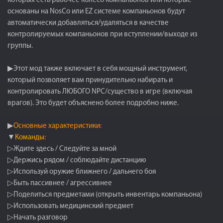
которых есть рабочее колесо компаньонов или которые
основаны на NosCo или EZ системе компаньонов будут
автоматически добавляться/удаляться в качестве
контролируемых компаньонов при вступлении/выходе из
группы.
▶Этот мод также включает в себя мощный инструмент,
который позволяет вам принудительно набирать и
контролировать ЛЮБОГО NPC/существо в игре (включая
врагов). Это будет объяснено более подробно ниже.
▶
Основные характеристики:
▼
Команды:
▷Ждите здесь / Следуйте за мной
▷Держись рядом / соблюдайте дистанцию
▷Используй оружие ближнего / дальнего боя
▷Быть пассивнее / агрессивнее
▷Поделиться предметами (открыть инвентарь компаньона)
▷Использовать медицинский предмет
▷Начать разговор