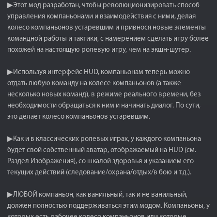
▶Этот мод разработан, чтобы революционизировать способ
управления компаньонами и взаимодействия с ними, делая
колесо компаньонов устаревшим и привнося новые элементы
командной работы и тактики, с намерением сделать игру более
похожей на настоящую ролевую игру, чем на экшн-шутер.
▶Используя интерфейс HUD, компаньонам теперь можно
отдать любую команду на колесе компаньонов (а также
несколько новых команд), в режиме реального времени, без
необходимости обращаться к ним и начинать диалог. По сути,
это делает колесо компаньонов устаревшим.
▶Как и в классических ролевых играх, у каждого компаньона
будет свой собственный аватар, отображаемый на HUD (см.
Раздел Изображения), со шкалой здоровья и указанием его
текущих действий (следование/охрана/отдых/в бою и т.д.).
▶ЛЮБОЙ компаньон, как ванильный, так и не ванильный,
должен полностью поддерживаться этим модом. Компаньоны, у