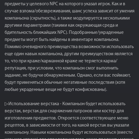
предметы у целевого NPC на которого указал игрок. Как и в
случае взлома/обезвреживания, шанс успеха зависит от умения
компаньона (скрытность), а также модулируется несколькими
другими параметрами (такими как окружающая среда и
бдительность ближайших NPC). Подобранные/украденные
предметы могут быть найдены в инвентаре компаньона.
Помимо очевидного преимущества возможности использовать
еще один навык компаньона, другим преимуществом является
то, что при краже/карманной краже не теряется карма/
репутация, при условии, что компаньон смог выполнить
задание, не будучи обнаруженным. Однако, если вас поймают,
будут применяться обычные негативные последствия (хотя
любые украденные вещи не будут конфискованы).
▷Использование верстака - Компаньон будет использовать
верстак, верстак для снаряжения патронов или костер для
изготовления предметов. Откроется соответствующее меню
рецептов, в зависимости от того, на какой верстак вы указали
компаньону. Навыки компаньона будут использоваться (вместо