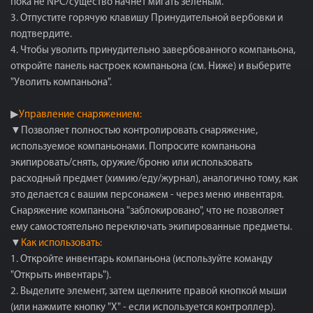
пока не NPC/существо начнет мигать зеленым.
3. Отпустите горячую клавишу Принудительной вербовки и
подтвердите.
4. Чтобы уволить принудительно завербованного компаньона,
откройте панель настроек компаньона (см. Ниже) и выберите
"Уволить компаньона".
▶
Управление снаряжением:
▼Позволяет полностью контролировать снаряжение,
используемое компаньонами. Попросите компаньона
экипировать/снять, оружие/броню или использовать
расходный предмет (химию/еду/журнал), аналогично тому, как
это делается с вашим персонажем - через меню инвентаря.
Снаряжение компаньона "заблокировано", что не позволяет
ему самостоятельно переключать экипированные предметы.
▼
Как использовать:
1. Откройте инвентарь компаньона (используйте команду
"Открыть инвентарь").
2. Выделите элемент, затем щелкните правой кнопкой мыши
(или нажмите кнопку "X" - если используется контроллер).