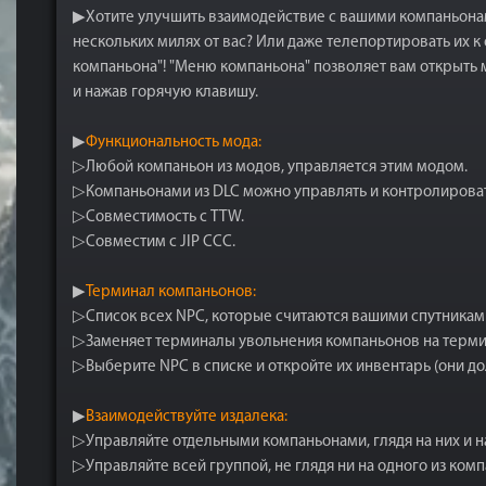
▶Хотите улучшить взаимодействие с вашими компаньонами
нескольких милях от вас? Или даже телепортировать их к 
компаньона"! "Меню компаньона" позволяет вам открыть 
и нажав горячую клавишу.
▶
Функциональность мода:
▷Любой компаньон из модов, управляется этим модом.
▷Компаньонами из DLC можно управлять и контролироват
▷Совместимость с TTW.
▷Совместим с JIP CCC.
▶
Терминал компаньонов:
▷Список всех NPC, которые считаются вашими спутниками.
▷Заменяет терминалы увольнения компаньонов на терми
▷Выберите NPC в списке и откройте их инвентарь (они до
▶
Взаимодействуйте издалека:
▷Управляйте отдельными компаньонами, глядя на них и н
▷Управляйте всей группой, не глядя ни на одного из ком