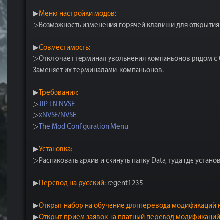
▶
Меню настройки модов:
▷Возможность изменения горячей клавиши для открытия
▶
Совместимость:
▷Отключает терминал увольнения компаньонов рядом с Ор
Заменяет их терминалами-компаньонов.
▶
Требования:
▷
JIP LN NVSE
▷
xNVSE/NVSE
▷
The Mod Configuration Menu
▶
Установка:
▷Распаковать архив и скинуть папку Data, туда где устано
▶
Перевод на русский:
regent1235
▶
Открыт набор на обучение для перевода модификаций к
▶
Открыт прием заявок на платный перевод модификаций