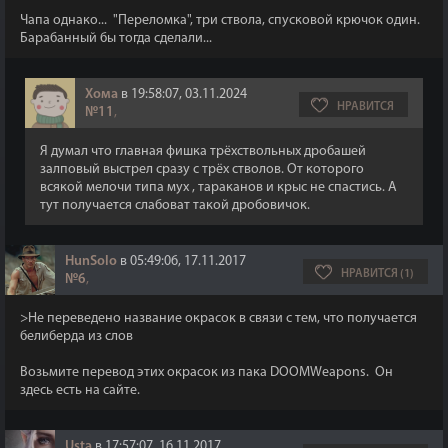
Чапа однако... "Переломка", три ствола, спусковой крючок один.
Барабанный бы тогда сделали...
Хома
в 19:58:07, 03.11.2024
НРАВИТСЯ
№11
,
Я думал что главная фишка трёхствольных дробашей
залповый выстрел сразу с трёх стволов. От которого
всякой мелочи типа мух , тараканов и крыс не спастись. А
тут получается слабоват такой дробовичок.
HunSolo
в 05:49:06, 17.11.2017
НРАВИТСЯ (1)
№6
,
>Не переведено название окрасок в связи с тем, что получается
белиберда из слов
Возьмите перевод этих окрасок из пака DOOMWeapons. Он
здесь есть на сайте.
Usta
в 17:57:07, 16.11.2017