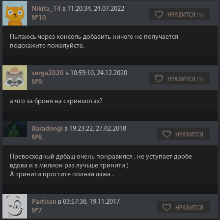
Nikita_14
в 11:20:34, 24.07.2022
НРАВИТСЯ (1)
№10
,
Пытаюсь через консоль добавить ничего не получается
подскажите пожалуйста.
serga2020
в 10:59:10, 24.12.2020
НРАВИТСЯ (1)
№9
,
а что за броня на скриншотах?
Baradongi
в 19:23:22, 27.02.2018
НРАВИТСЯ
№8
,
Превосходный дрбаш очень понравился , не уступает дробе
вдова и в милион раз лучьше тринити )
А тринити простите полная лажа .
Partisan
в 03:57:36, 19.11.2017
НРАВИТСЯ
№7
,