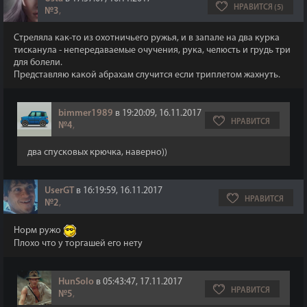
НРАВИТСЯ (5)
№3
,
Стреляла как-то из охотничьего ружья, и в запале на два курка
тисканула - непередаваемые очучения, рука, челюсть и грудь три
для болели.
Представляю какой абрахам случится если триплетом жахнуть.
bimmer1989
в 19:20:09, 16.11.2017
НРАВИТСЯ
№4
,
два спусковых крючка, наверно))
UserGT
в 16:19:59, 16.11.2017
НРАВИТСЯ
№2
,
Норм ружо
Плохо что у торгашей его нету
HunSolo
в 05:43:47, 17.11.2017
НРАВИТСЯ
№5
,