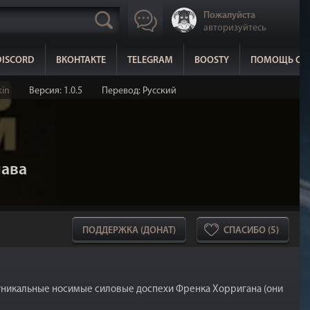
Пожалуйста
авторизуйтесь
DISCORD
ВКОНТАКТЕ
TELEGRAM
BOOSTY
ПОМОЩЬ СА
in
Версия: 1.0.5
Перевод: Русский
лава
ПОДДЕРЖКА (ДОНАТ)
СПАСИБО (5)
, уникальные носимые силовые доспехи Френка Хорригана (они