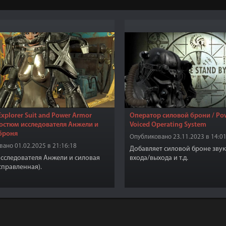
Explorer Suit and Power Armor
Оператор силовой брони / Po
Костюм исследователя Анжели и
Voiced Operating System
броня
Опубликовано 23.11.2023 в 14:01
ано 01.02.2025 в 21:16:18
Добавляет силовой броне звук
сследователя Анжели и силовая
входа/выхода и т.д.
справленная).