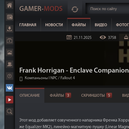
GAMER-
MODS
ГЛАВНАЯ
НОВОСТИ
ФАЙЛЫ
ВИДЕО
ФОТОГ
21.11.2025
3758
Frank Horrigan - Enclave Compani
Компаньоны I NPC
/
Fallout 4
ОПИСАНИЕ
ФАЙЛЫ
3
СКРИНШОТЫ
5
ВИ
Этот мод добавляет озвученного напарника Френка Хорри
же Equalizer MK2), линейно-магнитную пушку (Linear Magn