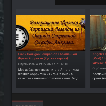
Frank Horrigan Companion / Компаньон
Angeli's 
Фрэнк Хорриган (Русская версия)
(Mod) / 
силовая 
Опубликовано 19.05.2024 в 21:42:40
Опубликов
Мод добавляет знаменитого Антагониста
Фрэнка Хорригана из игры Fallout 2 в
Костюм и
качестве нанимаемого компаньона. Мод
броня (и
был полностью переведён на Русский язык.
А это значит что есть как Текст так и Русская
озвучка.