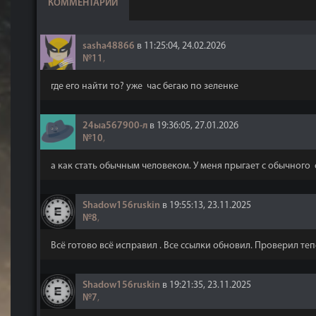
КОММЕНТАРИИ
sasha48866
в 11:25:04, 24.02.2026
№11
,
где его найти то? уже час бегаю по зеленке
24ыа567900-л
в 19:36:05, 27.01.2026
№10
,
а как стать обычным человеком. У меня прыгает с обычного 
Shadow156ruskin
в 19:55:13, 23.11.2025
№8
,
Всё готово всё исправил . Все ссылки обновил. Проверил теп
Shadow156ruskin
в 19:21:35, 23.11.2025
№7
,