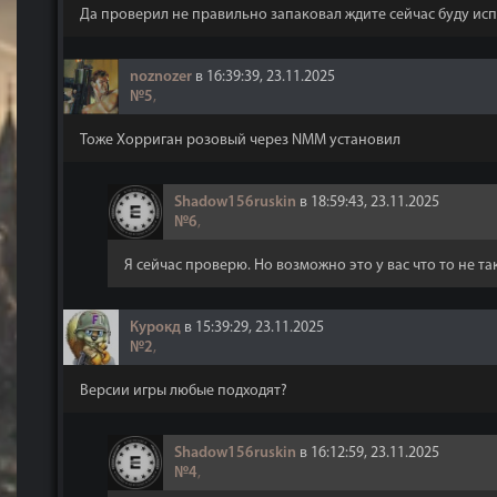
Да проверил не правильно запаковал ждите сейчас буду исп
noznozer
в 16:39:39, 23.11.2025
№5
,
Тоже Хорриган розовый через NMM установил
Shadow156ruskin
в 18:59:43, 23.11.2025
№6
,
Я сейчас проверю. Но возможно это у вас что то не т
Курокд
в 15:39:29, 23.11.2025
№2
,
Версии игры любые подходят?
Shadow156ruskin
в 16:12:59, 23.11.2025
№4
,