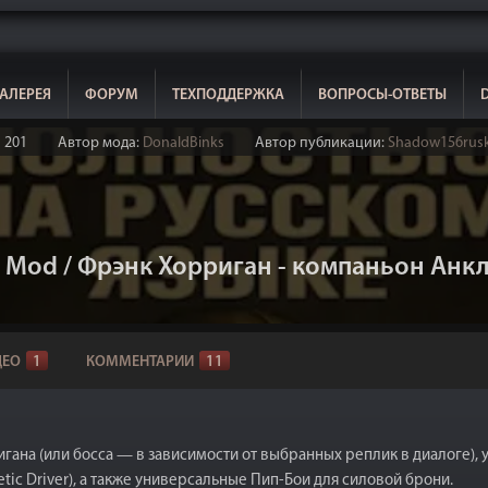
АЛЕРЕЯ
ФОРУМ
ТЕХПОДДЕРЖКА
ВОПРОСЫ-ОТВЕТЫ
201
Автор мода:
DonaldBinks
Автор публикации:
Shadow156rusk
on Mod / Фрэнк Хорриган - компаньон Анк
ДЕО
1
КОММЕНТАРИИ
11
гана (или босса — в зависимости от выбранных реплик в диалоге)
etic Driver), а также универсальные Пип-Бои для силовой брони.