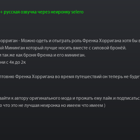
 русская озвучка через неиронку selero
рриган - Можно одеть и отыграть роль Френка Хорригана хотя бы в
й Мининган который лучше носить вместе с силовой бронёй.
так же как броня Френка и его мининган.
и с 4к до 2к
лтовню Френка Хорригана во время путешествий он теперь не будет
айти к автору оригинального мода и прожать ему лайк и подписатьс
аю что это не лучшая неиронка но имеем что имеем )