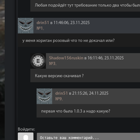
Любая подойдёт тут требование только два чтобы было
drin51
в 11:46:06, 23.11.2025
№1
,
у меня хориган розовый что то не докачал или?
Shadow156ruskin
в 16:11:46, 23.11.2025
№3
,
Какую версию скачивал ?
drin51
в 21:15:26, 24.11.2025
№9
,
первая что была 1.0.3 а надо какую?
Войдите: