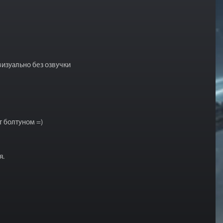
изуально без озвучки
 болтуном =)
я.