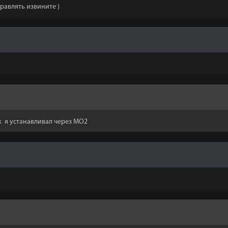
равлять извините )
ак я устанавливал через MO2