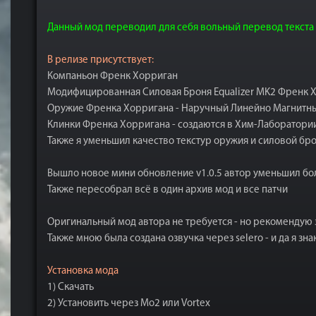
Данный мод переводил для себя вольный перевод текста +
В релизе присутствует:
Компаньон Френк Хорриган
Модифицированная Силовая Броня Equalizer MK2 Френк Хо
Оружие Френка Хорригана - Наручный Линейно Магнитны
Клинки Френка Хорригана - создаются в Хим-Лаборатории 
Также я уменьшил качество текстур оружия и силовой брон
Вышло новое мини обновление v1.0.5 автор уменьшил бо
Также пересобрал всё в один архив мод и все патчи
Оригинальный мод автора не требуется - но рекомендую з
Также мною была создана озвучка через selero - и да я зн
Установка мода
1) Скачать
2) Установить через Mo2 или Vortex