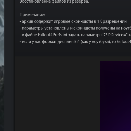
Восстановление файлов из резерва.
Примечание:
- архив содержит игровые скриншоты в 1К разрешении
- параметры установлены и скриншоты получены на ноутбуке
- в файле Fallout4Prefs.ini задать параметр sD3DDevice
- если у вас формат дисплея 5:4 (как у ноутбука), то Fallou