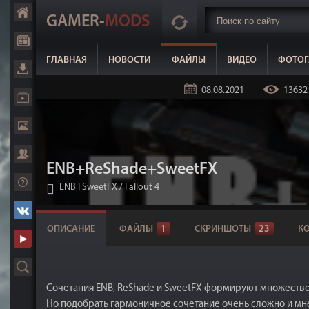
GAMER-
MODS
ГЛАВНАЯ
НОВОСТИ
ФАЙЛЫ
ВИДЕО
ФОТОГ
08.08.2021
13632
ENB+ReShade+SweetFX
ENB I SweetFX
/
Fallout 4
ОПИСАНИЕ
ФАЙЛЫ
1
СКРИНШОТЫ
23
К
Сочетания ENB, ReShade и SweetFX формируют множество
Но подобрать гармоничное сочетание очень сложно и мне