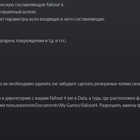
ескую составляющую Fallout 4.
еприятный аспект.
ют параметры всех входящих в него составляющих.
ареи, повреждения и т.д. и т.п.)
 то их необходимо удалить (не забудьте сделать резервные копии сво
ректорию с вашим Fallout 4 (не в Data, а туда, где расположен фай
мя пользователя\Documents\My Games\Fallout4. Разрешить замену фай