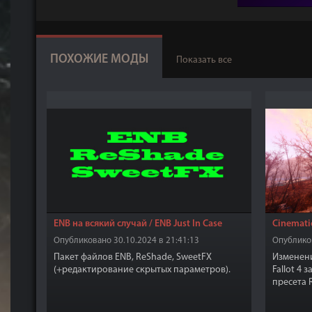
ПОХОЖИЕ МОДЫ
Показать все
ENB на всякий случай / ENB Just In Case
Cinemati
Опубликовано 30.10.2024 в 21:41:13
Опубликов
Пакет файлов ENB, ReShade, SweetFX
Изменени
(+редактирование скрытых параметров).
Fallot 4
пресета 
это не E
производ