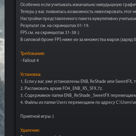
Особенно если учитывать изначально никудышную графич
Теперь у вас появилась возможность нивелировать этот н
Настройки представленного пакета кумулятивно учитыва
Результат см. на скриншотах 01-19.
FPS см. на скриншотах 31-38 :)
В силовой броне FPS ниже из-за множества марок (заряд бат
Требования:
- Fallout 4
Установка:
1. Если у вас уже установлены ENB, ReShade или SweetFX,
2. Распаковать архив FO4_ENB_RS_SFX.7z.
3. Содержимое папки ENB_ReShade_SweetFX перемещаем в ди
4. Файлы из папки Users перемещаем по адресу C:\Users\и
Приятной игры :)
Удаление: