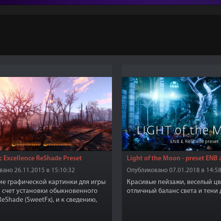
c Excellence ReShade Preset
Light of the Moon - preset ENB
ано 26.11.2015 в 15:10:32
Опубликовано 07.01.2018 в 14:58
е графической картинки для игры
Красивые пейзажи, веселый цв
 за счет установки обыкновенного
отличный баланс света и тени д
ReShade (SweetFx), и к сведению,
NB, поэтому падение
ительности не будет.