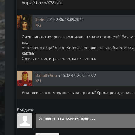
https://ibb.co/K78Kz6z
Skrin
в 01:42:36, 13.09.2022
№2
,
Очень много вопросов возникает в связи с этим енб. Зачем 
вид
от первого лица? Бред.. Короче поставил то, что было. И за
карты?
Одно утешает, игра летает, как и летала.
Dalia89Vira
в 15:32:47, 26.03.2022
№1
,
Установила этот мод, но как настроить? Кроме решада ничег
Войдите: