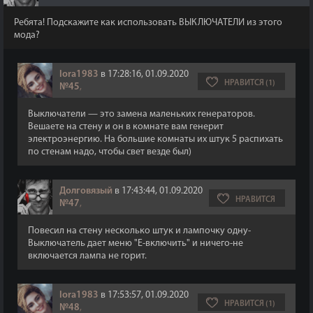
Ребята! Подскажите как использовать ВЫКЛЮЧАТЕЛИ из этого
мода?
lora1983
в 17:28:16, 01.09.2020
НРАВИТСЯ (1)
№45
,
Выключатели — это замена маленьких генераторов.
Вешаете на стену и он в комнате вам генерит
электроэнергию. На большие комнаты их штук 5 распихать
по стенам надо, чтобы свет везде был)
Долговязый
в 17:43:44, 01.09.2020
НРАВИТСЯ
№47
,
Повесил на стену несколько штук и лампочку одну-
Выключатель дает меню "Е-включить" и ничего-не
включается лампа не горит.
lora1983
в 17:53:57, 01.09.2020
НРАВИТСЯ (1)
№48
,