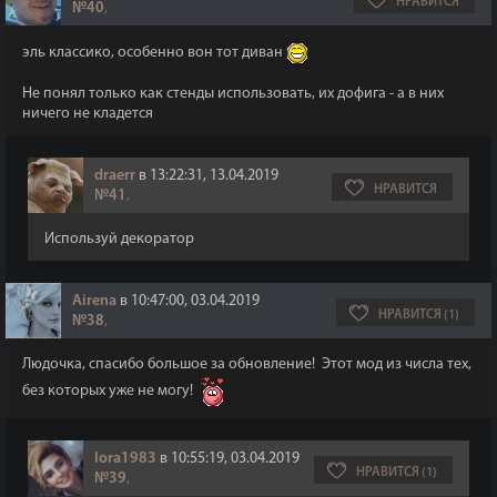
НРАВИТСЯ
№40
,
эль классико, особенно вон тот диван
Не понял только как стенды использовать, их дофига - а в них
ничего не кладется
draerr
в 13:22:31, 13.04.2019
НРАВИТСЯ
№41
,
Используй декоратор
Airena
в 10:47:00, 03.04.2019
НРАВИТСЯ (1)
№38
,
Людочка, спасибо большое за обновление! Этот мод из числа тех,
без которых уже не могу!
lora1983
в 10:55:19, 03.04.2019
НРАВИТСЯ (1)
№39
,