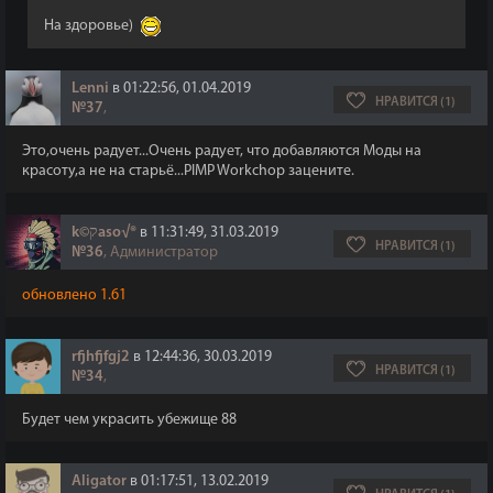
На здоровье)
Lenni
в 01:22:56, 01.04.2019
НРАВИТСЯ (1)
№37
,
Это,очень радует...Очень радует, что добавляются Моды на
красоту,а не на старьё...PIMP Workchop зацените.
k©קaso√®
в 11:31:49, 31.03.2019
НРАВИТСЯ (1)
№36
, Администратор
обновлено 1.61
rfjhfjfgj2
в 12:44:36, 30.03.2019
НРАВИТСЯ (1)
№34
,
Будет чем украсить убежище 88
Aligator
в 01:17:51, 13.02.2019