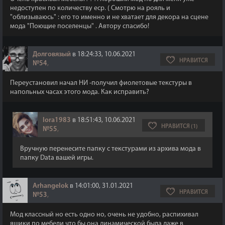
недоступен по количеству еср. ( Смотрю на рояль и
"облизываюсь" : его то именно и не хватает для декора на сцене
мода "Поющие поселенцы" . Автору спасибо!
Долговязый
в 18:24:33, 10.06.2021
НРАВИТСЯ
№54
,
Переустановил начал НИ -получил фиолетовые текстуры в
напольных часах этого мода. Как исправить?
lora1983
в 18:51:43, 10.06.2021
НРАВИТСЯ (1)
№55
,
Вручную перенесите папку с текстурами из архива мода в
папку Data вашей игры.
Arhangelok
в 14:01:00, 31.01.2021
НРАВИТСЯ
№53
,
Мод классный но есть одно но, очень не удобно, распихивал
ящики по мебели что бы она динамической была даже в