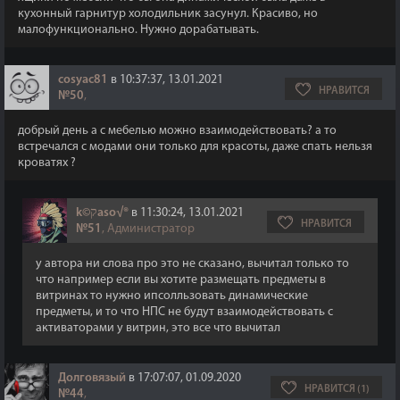
кухонный гарнитур холодильник засунул. Красиво, но
малофункционально. Нужно дорабатывать.
cosyac81
в 10:37:37, 13.01.2021
НРАВИТСЯ
№50
,
добрый день а с мебелью можно взаимодействовать? а то
встречался с модами они только для красоты, даже спать нельзя
кроватях ?
k©קaso√®
в 11:30:24, 13.01.2021
НРАВИТСЯ
№51
, Администратор
у автора ни слова про это не сказано, вычитал только то
что например если вы хотите размещать предметы в
витринах то нужно ипсолльзовать динамические
предметы, и то что НПС не будут взаимодействовать с
активаторами у витрин, это все что вычитал
Долговязый
в 17:07:07, 01.09.2020
НРАВИТСЯ (1)
№44
,