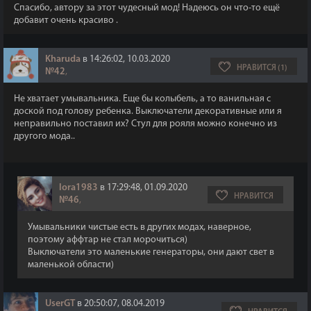
Спасибо, автору за этот чудесный мод! Надеюсь он что-то ещё
добавит очень красиво .
Kharuda
в 14:26:02, 10.03.2020
НРАВИТСЯ (1)
№42
,
Не хватает умывальника. Еще бы колыбель, а то ванильная с
доской под голову ребенка. Выключатели декоративные или я
неправильно поставил их? Стул для рояля можно конечно из
другого мода..
lora1983
в 17:29:48, 01.09.2020
НРАВИТСЯ
№46
,
Умывальники чистые есть в других модах, наверное,
поэтому аффтар не стал морочиться)
Выключатели это маленькие генераторы, они дают свет в
маленькой области)
UserGT
в 20:50:07, 08.04.2019