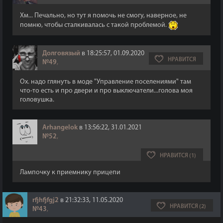
Хм... Печально, но тут я помочь не смогу, наверное, не
помню, чтобы сталкивалась с такой проблемой.
Долговязый
в 18:25:57, 01.09.2020
НРАВИТСЯ
№49
,
Ох. надо глянуть в моде "Управление поселениями" там
что-то есть и про двери и про выключатели...голова моя
головушка.
Arhangelok
в 13:56:22, 31.01.2021
№52
,
НРАВИТСЯ (1)
Лампочку к приемнику прицепи
rfjhfjfgj2
в 21:32:33, 11.05.2020
НРАВИТСЯ (2)
№43
,