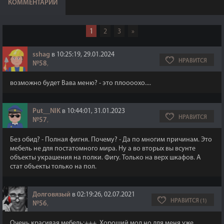
КОММЕНТАРИИ
1
2
3
»
sshag
в 10:25:19, 29.01.2024
НРАВИТСЯ
№58
,
возможно будет Вава меню? - это плоооохо....
Put__NIK
в 10:44:01, 31.01.2023
НРАВИТСЯ
№57
,
Без обид? - Полная фигня. Почему? - Да по многим причинам. Это
мебель не для постатомного мира. Ну а во вторых вы всунте
объекты украшения на полки. Фигу. Только на верх шкафов. А
стат объекты только на пол.
Долговязый
в 02:19:26, 02.07.2021
НРАВИТСЯ (1)
№56
,
Очень красивая мебель:+++. Хороший мод но для меня уже