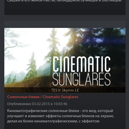
Саерин и его женой Рае'Ли, легендарной лучницей и охотницей.
Лунари в основном встречаются вдали от цивилизации, они
дети природы.
TES V: Skyrim LE
Солнечные блики / Cinematic Sunglares
Опубликовано 03.02.2015 в 10:03:46
Кинематографические солнечные блики - это мод, который
улучшает и изменяет эффекты солнечных бликов на экране,
делая их более кинематографическими, с эффектом
анаморфных линзовых вспышек, мод не требует установленного