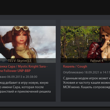
TES V: Skyrim LE
Fallout 4
нка Сара / Mystic Knight Sara -
Кашель / Cough
ne Follower UNP-BBP
Опубликовано 18.09.2021 в 14:11
ано 06.09.2013 в 20:38:00
С данным модом игрок может 
од добавит в игру новую, юную
Условия и частоту кашля можн
о имени Сара, которая после
MCM меню. Кашель сопровожд
транствий и приключений решила
соответствующей анимацией, 
ться в Пьяном охотнике в
звуком.
.