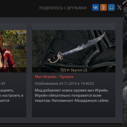
ПОДЕЛИТЕСЬ С ДРУЗЬЯМИ
TES V: Skyrim LE
Меч Игрейн / Ygrayne
:39
Опубликовано 24.11.2014 в 14:40:02
кашлять.
Мод добавляет новое оружие меч Игрейн.
о настроить в
Игрейн обязательно понравится всем
ается
пиратам. Напоминает Абордажную саблю.
а не просто