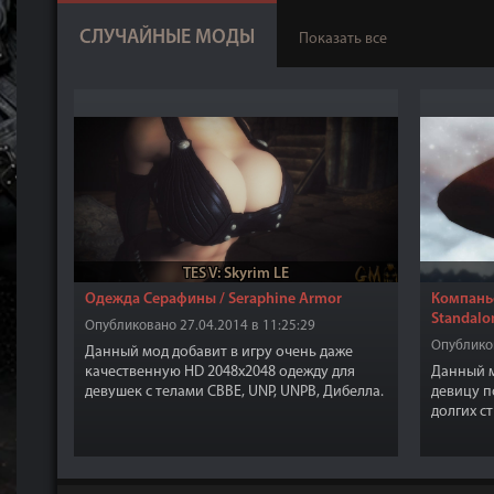
СЛУЧАЙНЫЕ МОДЫ
Показать все
TES V: Skyrim LE
Одежда Серафины / Seraphine Armor
Компаньо
Standalo
Опубликовано 27.04.2014 в 11:25:29
Опубликов
Данный мод добавит в игру очень даже
качественную HD 2048x2048 одежду для
Данный м
девушек с телами CBBE, UNP, UNPB, Дибелла.
девицу п
Создать одежду можно в любой кузнице,
долгих с
может быть улучшена и зачарована. Вы
останови
можете найти комплект в разделе
Вайтране
"Кожаное".