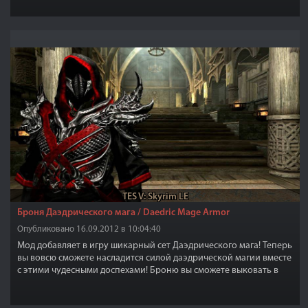
TES V: Skyrim LE
Броня Даэдрического мага / Daedric Mage Armor
Опубликовано 16.09.2012 в 10:04:40
Мод добавляет в игру шикарный сет Даэдрического мага! Теперь
вы вовсю сможете насладится силой даэдрической магии вместе
с этими чудесными доспехами! Броню вы сможете выковать в
любой кузнице Скайрима в разделе "даэдрическое". Требуется
перк на ковку доспехов и полные большие и великие камни
душ!