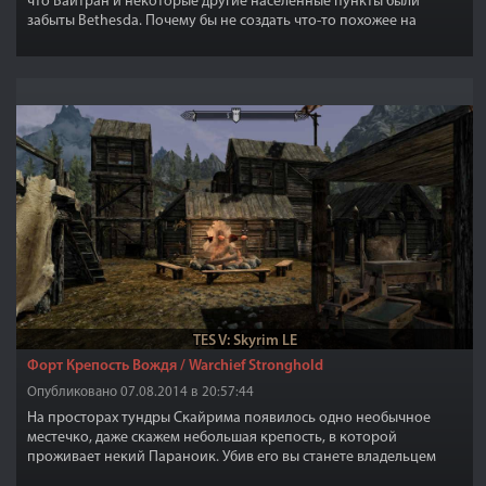
что Вайтран и некоторые другие населенные пункты были
забыты Bethesda. Почему бы не создать что-то похожее на
настоящий средневековый город? Со всеми сломанными и
отсутствующими стенами, стражниками, защитой и маленькой
флорой.
TES V: Skyrim LE
Форт Крепость Вождя / Warchief Stronghold
Опубликовано 07.08.2014 в 20:57:44
На просторах тундры Скайрима появилось одно необычное
местечко, даже скажем небольшая крепость, в которой
проживает некий Параноик. Убив его вы станете владельцем
этой крепости. Крепость по размерам не очень большая,