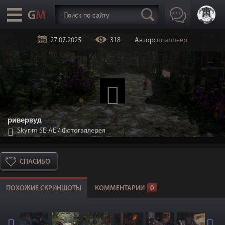
27.07.2025
318
Автор:
uriahheep
ривервуд
Skyrim SE-АЕ
/
Фотогаллерея
СПАСИБО
ПОХОЖИЕ СКРИНШОТЫ
КОММЕНТАРИИ
0