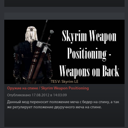
скажем даже уютная, она окружена частоколом, а перед входом
есть мостик, под которым вырыты огромные ямы с острыми
кольями, так что одно неловкое движение и вы труп...
TES V: Skyrim LE
Оружие на спине / Skyrim Weapon Positioning
Опубликовано 17.08.2012 в 14:03:09
Данный мод переносит положение меча с бедер на спину, а так
же регулирует положение двуручного меча на спине.