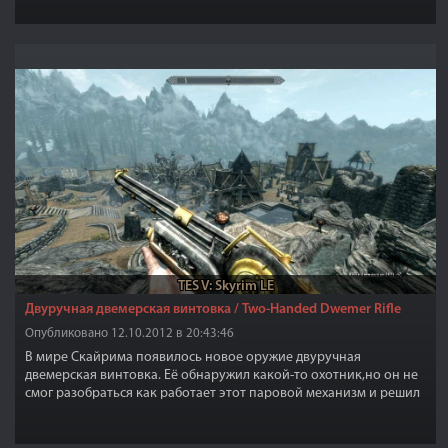
идеально для одного игрока, так же можете привести
последователей, добавить собаку, и вы будете счастливы!
TES V: Skyrim LE
Двуручная двемерская винтовка / Two-Handed Dwemer Rifle
Опубликовано 12.10.2012 в 20:43:46
В мире Скайрима появилось новое оружие двуручная
двемерская винтовка. Её обнаружил какой-то охотник,но он не
смог разобраться как работает этот паровой механизм и решил
оставить его для другого охотника, который может поймёт как
этим устройством пользоваться.