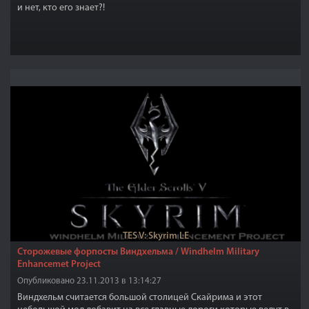
и нет, кто его знает?!
TES V: Skyrim LE
Сторожевые форпосты Виндхельма / Windhelm Military
Enhancemet Project
Опубликовано 23.11.2013 в 13:14:27
Виндхельм считается большой столицей Скайрима и этот