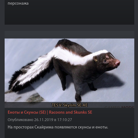
персонажа
TES V: Skyrim SE-AE
Еноты и Скунсы (SE) | Racoons and Skunks SE
Опубликовано 26.11.2019 в 17:10:27
На просторах Скайрима появляются скунсы и еноты.