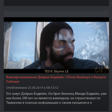
TES V: Skyrim LE
Вампир-компаньон Дэйран Бэдвейн / Diiran Badweyn a Vampire
Follower
Опубликовано 25.08.2014 в 08:53:52
Его зовут Дэйран Бэдвейн. Он брат-близнец Минди Бэдвейн, уже
как более 240 лет он является вампиром, он странствовал по
Тамриэлю в поисках информации о своем прошлом и о
существовании сестры-близнеца Минди Бэдвейн, которую он
никогда не видел и не встречал, с тех пор как они родились.