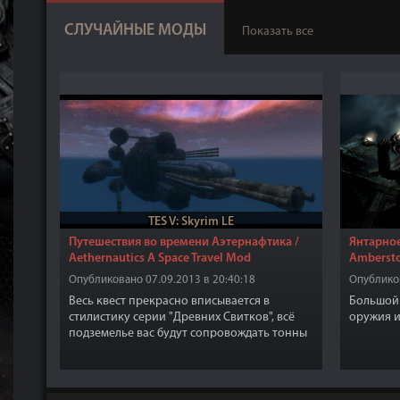
СЛУЧАЙНЫЕ МОДЫ
Показать все
TES V: Skyrim LE
Путешествия во времени Аэтернафтика /
Янтарное
Aethernautics A Space Travel Mod
Amberst
Опубликовано 07.09.2013 в 20:40:18
Опубликов
Весь квест прекрасно вписывается в
Большой 
стилистику серии "Древних Свитков", всё
оружия и
подземелье вас будут сопровождать тонны
ловушек, интересные записи, несколько
новых книг и многое другое. Впрочем,
иногда подземелье начинает казаться
слишком большим и мало заполненным...