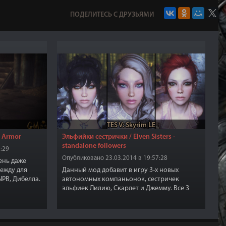
ПОДЕЛИТЕСЬ С ДРУЗЬЯМИ
TES V: Skyrim LE
 Armor
Эльфийки сестрички / Elven Sisters -
standalone followers
:29
Опубликовано 23.03.2014 в 19:57:28
ень даже
ежду для
Данный мод добавит в игру 3-х новых
NPB, Дибелла.
автономных компаньонок, сестричек
 кузнице,
эльфиек Лилию, Скарлет и Джемму. Все 3
вана. Вы
красавицы имеют свои автономные UNP
еле
тела, текстуры и так далее, а это значит, что
они не нуждаются ни в каких
дополнительных модах.