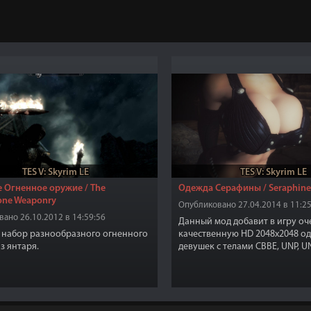
TES V: Skyrim LE
TES V: Skyrim LE
 Огненное оружие / The
Одежда Серафины / Seraphine
one Weaponry
Опубликовано 27.04.2014 в 11:25
ано 26.10.2012 в 14:59:56
Данный мод добавит в игру оч
набор разнообразного огненного
качественную HD 2048x2048 од
з янтаря.
девушек с телами CBBE, UNP, U
Создать одежду можно в любой
может быть улучшена и зачаро
можете найти комплект в разд
"Кожаное".