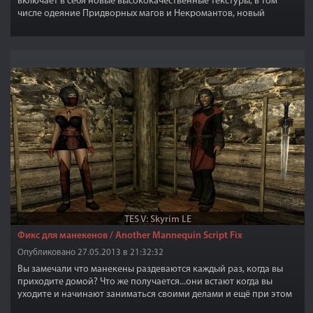
включает в себя новые высококачественные текстуры, в том
числе одеяние Придворных магов и Некромантов, новый
интересный и более привлекательный внешний вид. Даже если
вы никогда не играли за мага, вы можете найти эти вещи
привлекательными, поскольку многие NPC используют их, такие
как маги, жрецы и другие.
TES V: Skyrim LE
Фикс для манекенов / Another Mannequin Script Fix
Опубликовано 27.05.2013 в 21:32:32
Вы замечали что манекены раздеваются каждый раз, когда вы
приходите домой? Что же получается...они встают когда вы
уходите и начинают заниматься своими делами и ещё при этом
раздеваются и опля...одежды нет.