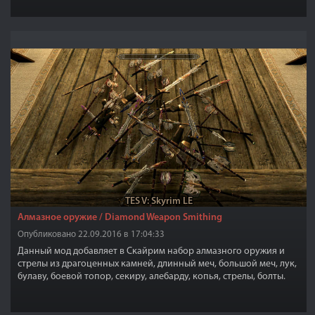
чтобы спрятать сокровища,вы можете найдете их все? Но дело
не в потайных комнатах, а в величественности самого замка,
который достоин истинного довакина!
TES V: Skyrim LE
Алмазное оружие / Diamond Weapon Smithing
Опубликовано 22.09.2016 в 17:04:33
Данный мод добавляет в Скайрим набор алмазного оружия и
стрелы из драгоценных камней, длинный меч, большой меч, лук,
булаву, боевой топор, секиру, алебарду, копья, стрелы, болты.