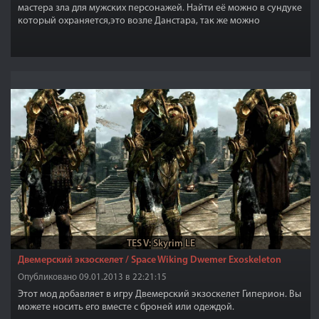
мастера зла для мужских персонажей. Найти её можно в сундуке
который охраняется,это возле Данстара, так же можно
изготовить (требуется кузнечный перк "стеклянная броня").
Броня высокого разрешения и качества.Броня улучшается и
зачаровывается.
TES V: Skyrim LE
Двемерский экзоскелет / Space Wiking Dwemer Exoskeleton
Опубликовано 09.01.2013 в 22:21:15
Этот мод добавляет в игру Двемерский экзоскелет Гиперион. Вы
можете носить его вместе с броней или одеждой.